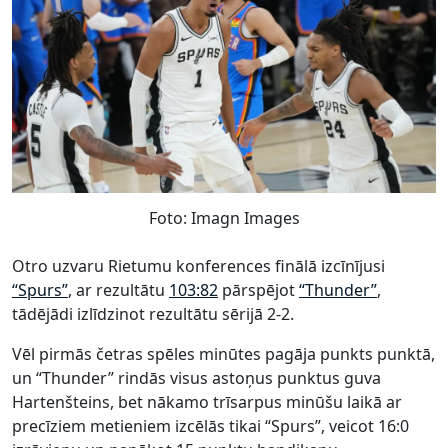
Foto: Imagn Images
Otro uzvaru Rietumu konferences finālā izcīnījusi
“Spurs”
, ar rezultātu
103:82
pārspējot
“Thunder”
,
tādējādi izlīdzinot rezultātu sērijā 2-2.
Vēl pirmās četras spēles minūtes pagāja punkts punktā,
un “Thunder” rindās visus astoņus punktus guva
Hartenšteins, bet nākamo trīsarpus minūšu laikā ar
precīziem metieniem izcēlās tikai “Spurs”, veicot 16:0