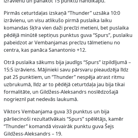
izrāvienu un panākot 15 punktu handikapu.
Pirmās ceturtdaļas izskaņā “Thunder” uzsāka 10:0
izrāvienu, un visu atlikušo pirmā puslaika laiku
komandas šķīra vien daži precīzi metieni, bet puslaika
pēdējā minūtē septiņus punktus guva “Spurs”, puslaiku
pabeidzot ar Vembanjamas precīzu tālmetienu no
centra, kas panāca Sanantonio +12.
Otrā puslaika sākums bija jaudīgs “Spurs” izpildījumā –
15:5 izrāviens. Mājinieki savu pārsvaru pieaudzēja līdz
pat 25 punktiem, un “Thunder” nespēja atrast ritmu
uzbrukumā, līdz ar to pēdējā ceturtdaļa jau bija tikai
formalitāte, un Gildžess-Aleksandrs noslēdzošajā
nogrieznī pat nedevās laukumā.
Viktors Vembanjama guva 33 punktus un bija
pārliecinoši rezultatīvākais “Spurs” spēlētājs, kamēr
“Thunder” komandā visvairāk punktu guva Šejs
Gildžess-Aleksandrs – 19.