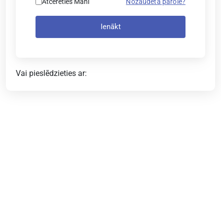
Atcerēties Mani
Nozaudēta parole?
Ienākt
Vai pieslēdzieties ar: