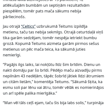
atlēkušajām bumbām un septiņām rezultatīvām
piespēlēm, tomēr pats mača sākums nebija
pārliecinošs.
Jau otrajā
“Celtics”
uzbrukumā Teitums izpildīja
metienu, taču tas nebija sekmīgs. Otrajā ceturtdaļā viņš
tika garām sedzējam, tomēr nespēja ietriekt bumbu
grozā. Kopumā Teitums aizmeta garām pirmos sešus
metienus un pēc mača teica, ka sākumā juties
nemierīgi.
“Pagājis ilgs laiks, lai nokļūtu līdz šim brīdim. Dienu un
nakti domāju par šo brīdi. Pēdējo maču aizvadīju pirms
nepilnām 43 nedēļām, tāpēc šobrīd jātiek līdzi ātrumiem
un citām lietām,” komentēja Teitums. “Sākumā šķita, ka
esmu soli par lēnu vai ātru, tomēr vēlāk es nomierinājos
un arī spēle palika mierīgāka.”
“Man vēl tāls ceļš ejam, taču šis bija labs solis,” turpināja