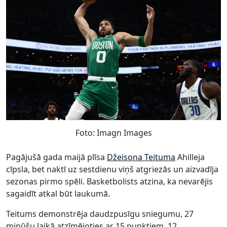
Foto: Imagn Images
Pagājušā gada maijā plīsa
Džeisona Teituma
Ahilleja
cīpsla, bet naktī uz sestdienu viņš atgriezās un aizvadīja
sezonas pirmo spēli. Basketbolists atzina, ka nevarējis
sagaidīt atkal būt laukumā.
Teitums demonstrēja daudzpusīgu sniegumu, 27
minūšu laikā atzīmējoties ar 15 punktiem, 12