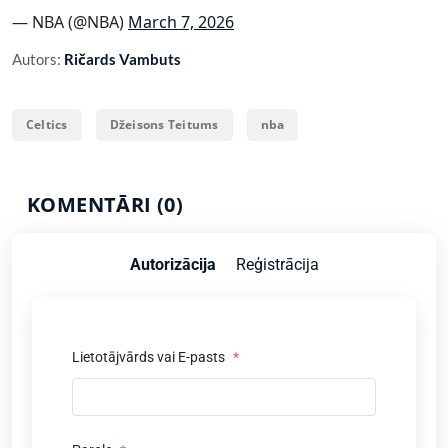
— NBA (@NBA)
March 7, 2026
Autors:
Ričards Vambuts
Celtics
Džeisons Teitums
nba
KOMENTĀRI (0)
Autorizācija
Reģistrācija
Lietotājvārds vai E-pasts
*