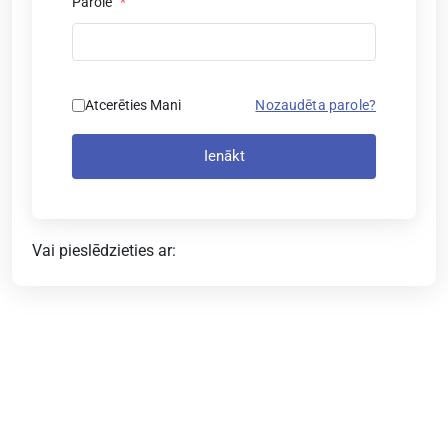
Parole
*
Atcerēties Mani
Nozaudēta parole?
Ienākt
Vai pieslēdzieties ar: