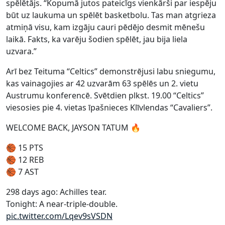
spēlētājs. “Kopumā jutos pateicīgs vienkārši par iespēju
būt uz laukuma un spēlēt basketbolu. Tas man atgrieza
atmiņā visu, kam izgāju cauri pēdējo desmit mēnešu
laikā. Fakts, ka varēju šodien spēlēt, jau bija liela
uzvara.”
Arī bez Teituma “Celtics” demonstrējusi labu sniegumu,
kas vainagojies ar 42 uzvarām 63 spēlēs un 2. vietu
Austrumu konferencē. Svētdien plkst. 19.00 “Celtics”
viesosies pie 4. vietas īpašnieces Klīvlendas “Cavaliers”.
WELCOME BACK, JAYSON TATUM 🔥
🏀 15 PTS
🏀 12 REB
🏀 7 AST
298 days ago: Achilles tear.
Tonight: A near-triple-double.
pic.twitter.com/Lqev9sVSDN