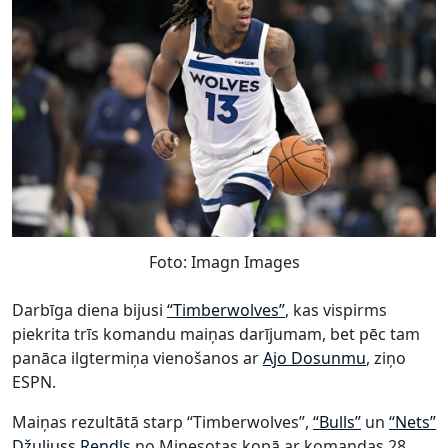
Foto: Imagn Images
Darbīga diena bijusi
“Timberwolves”
, kas vispirms
piekrita trīs komandu maiņas darījumam, bet pēc tam
panāca ilgtermiņa vienošanos ar
Ajo Dosunmu
, ziņo
ESPN.
Maiņas rezultātā starp “Timberwolves”,
“Bulls”
un
“Nets”
Džuliuss Rendls
no Minesotas kopā ar komandas 28.