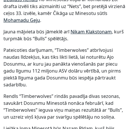
drafta izvēli tiks aizmainīti uz “Nets”, bet pretējā virzienā
ceļos 33. izvēle, kamēr Čikāga uz Minesotu sūtīs
Mohamadu Geju
.
Jauna mājvieta būs jāmeklē arī
Nikam Klakstonam
, kurš
turpmāk būs “Bulls” spēlētājs.
Pateicoties darījumam, “Timberwolves” atbrīvojusi
naudas līdzekļus, kas tiks likti lietā, lai noturētu Ajo
Dosunmu, ar kuru jau panākta vienošanās par piecu
gadu līgumu 112 miljonu ASV dolāru vērtībā, un pirms
piektā līguma gada Dosunmu būs iespēja pārtraukt
sadarbību.
Rendls “Timberwolves” rindās pavadīja divas sezonas,
savukārt Dosunmu Minesotā nonāca februārī, kad
“Timberwolves” ieguva viņu maiņas rezultātā ar “Bulls”,
un uzreiz viņš kļuva par svarīgu spēlētāju no soliņa.
Lielāka loma Minesotā būs Nazam Rīdam, kurš bijis