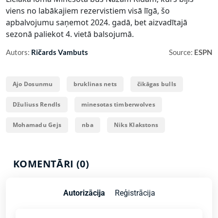
viens no labākajiem rezervistiem visā līgā, šo
apbalvojumu saņemot 2024. gadā, bet aizvadītajā
sezonā paliekot 4. vietā balsojumā.
Autors:
Ričards Vambuts
Source:
ESPN
Ajo Dosunmu
bruklinas nets
čikāgas bulls
Džuliuss Rendls
minesotas timberwolves
Mohamadu Gejs
nba
Niks Klakstons
KOMENTĀRI (0)
Autorizācija
Reģistrācija