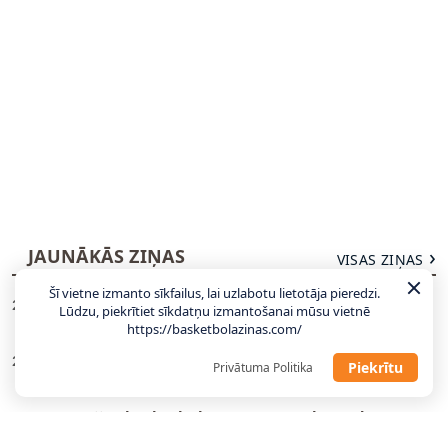
JAUNĀKĀS ZIŅAS
VISAS ZIŅAS
Šī vietne izmanto sīkfailus, lai uzlabotu lietotāja pieredzi.
Tonijs Pārkers varētu pārdot ASVEL brāļiem
23:13
Lūdzu, piekrītiet sīkdatņu izmantošanai mūsu vietnē
Basiem par samazinātu cenu
https://basketbolazinas.com/
“Panathinaikos” īpašnieks: kluba vērtība
22:55
Piekrītu
Privātuma Politika
varētu būt pusmiljards eiro
Latvijas basketbola svarīgs NBA leģendārs
22:40
treneris devies aizsaulē