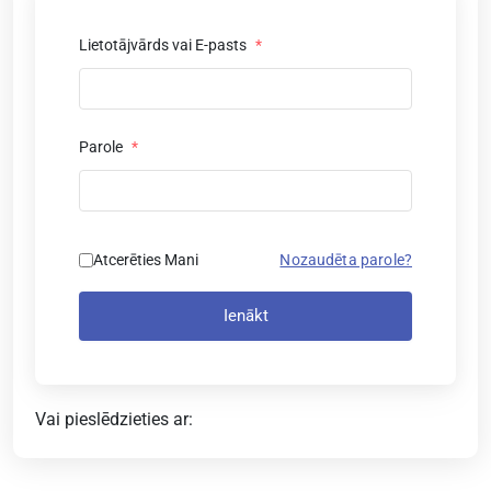
Lietotājvārds vai E-pasts
*
Parole
*
Atcerēties Mani
Nozaudēta parole?
Ienākt
Vai pieslēdzieties ar: