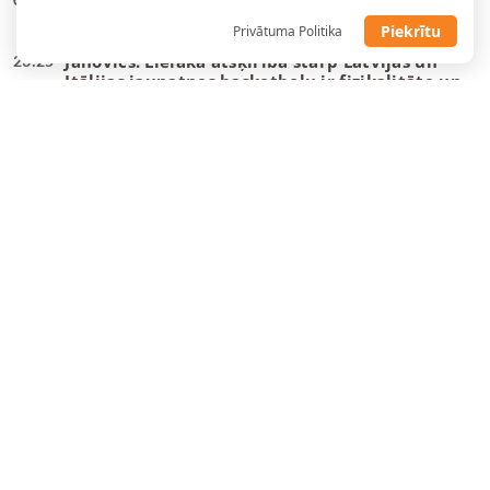
kandidātos visi labākie
Piekrītu
Privātuma Politika
Jahovičs: Lielākā atšķirība starp Latvijas un
23:25
Itālijas jaunatnes basketbolu ir fizikalitāte un
ātrums
Gailītis: Laika nav daudz, tas jāizmanto
10:58
maksimāli lietderīgi
Ar pāris debitantiem, bez vairākiem
10:49
veterāniem – Gailītis nosauc izlases kandidātus
“Wizards” un Deiviss jaunu līgumu vēl
09:08
neparakstīs
Danku
meistars spēlēs Gazolam piederošajā
08:55
komandā
Tartu pievienojas NBA vasaras līgā spēlējis
22:23
centrs
“Žalgiris” dod atgriešanās iespēju nelaimes
22:12
putnam Evansam