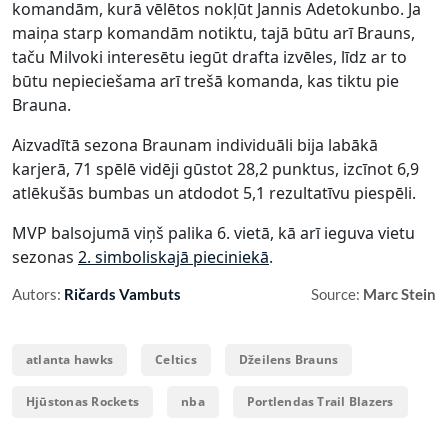
komandām, kurā vēlētos nokļūt Jannis Adetokunbo. Ja
maiņa starp komandām notiktu, tajā būtu arī Brauns,
taču Milvoki interesētu iegūt drafta izvēles, līdz ar to
būtu nepieciešama arī trešā komanda, kas tiktu pie
Brauna.
Aizvadītā sezona Braunam individuāli bija labākā
karjerā, 71 spēlē vidēji gūstot 28,2 punktus, izcīnot 6,9
atlēkušās bumbas un atdodot 5,1 rezultatīvu piespēli.
MVP balsojumā viņš palika 6. vietā, kā arī ieguva vietu
sezonas
2. simboliskajā pieciniekā
.
Autors:
Ričards Vambuts
Source:
Marc Stein
atlanta hawks
Celtics
Džeilens Brauns
Hjūstonas Rockets
nba
Portlendas Trail Blazers