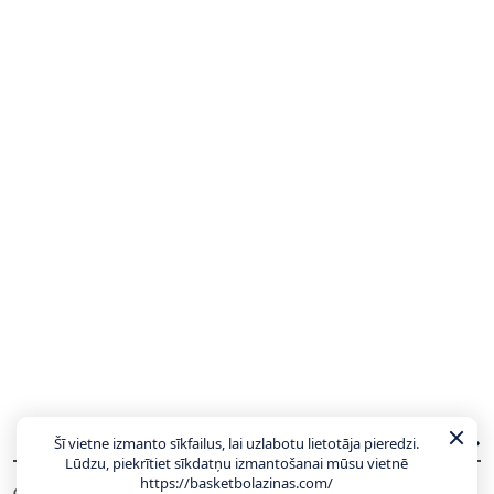
JAUNĀKĀS ZIŅAS
VISAS ZIŅAS
Šī vietne izmanto sīkfailus, lai uzlabotu lietotāja pieredzi.
Lūdzu, piekrītiet sīkdatņu izmantošanai mūsu vietnē
https://basketbolazinas.com/
Hezonja, Šaričs, Zubacs: Latvijas pretiniekiem
00:27