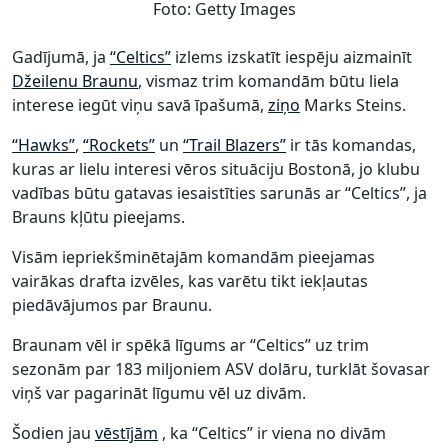
Foto: Getty Images
Gadījumā, ja
“Celtics”
izlems izskatīt iespēju aizmainīt
Džeilenu Braunu
, vismaz trim komandām būtu liela
interese iegūt viņu savā īpašumā,
ziņo
Marks Steins.
“Hawks”
,
“Rockets”
un
“Trail Blazers”
ir tās komandas,
kuras ar lielu interesi vēros situāciju Bostonā, jo klubu
vadības būtu gatavas iesaistīties sarunās ar “Celtics”, ja
Brauns kļūtu pieejams.
Visām iepriekšminētajām komandām pieejamas
vairākas drafta izvēles, kas varētu tikt iekļautas
piedāvājumos par Braunu.
Braunam vēl ir spēkā līgums ar “Celtics” uz trim
sezonām par 183 miljoniem ASV dolāru, turklāt šovasar
viņš var pagarināt līgumu vēl uz divām.
Šodien jau
vēstījām
, ka “Celtics” ir viena no divām