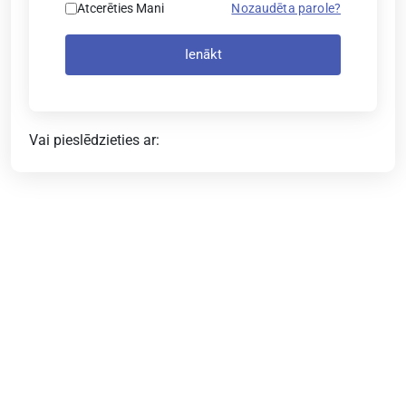
Atcerēties Mani
Nozaudēta parole?
Ienākt
Vai pieslēdzieties ar: