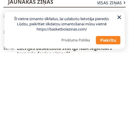
JAUNĀKĀS ZIŅAS
VISAS ZIŅAS
Tonijs Pārkers varētu pārdot ASVEL brāļiem
23:13
Šī vietne izmanto sīkfailus, lai uzlabotu lietotāja pieredzi.
Basiem par samazinātu cenu
Lūdzu, piekrītiet sīkdatņu izmantošanai mūsu vietnē
https://basketbolazinas.com/
“Panathinaikos” īpašnieks: kluba vērtība
22:55
varētu būt pusmiljards eiro
Piekrītu
Privātuma Politika
Latvijas basketbola svarīgs NBA leģendārs
22:40
treneris devies aizsaulē
Izraēla pret Latviju bez Avdijas, kandidātos
00:41
septiņi Eirolīgas spēlētāji
“Rytas” septembrī piedalīsies FIBA
00:02
Starpkontinentālajā kausā
Porziņģa “Warriors” nākamo plāno kā pārejas
23:52
sezonu
WNBA komisāre aicina sākt diskusijas par
23:46
transpersonu tiesībām piedalīties līgā
LU ģenerālmenedžeris par sastāvu: Gaidām
11:06