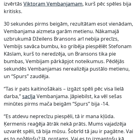
izvērtās
Viktoram Vembanjamam
, kurš pēc spēles bija
kritisks.
30 sekundes pirms beigām, rezultātam esot vienādam,
Vembanjama aizmeta garām metienu. Nākamajā
uzbrukumā Džeilens Bransons arī nebija precīzs,
Vembijs savāca bumbu, ko gribēja piespēlēt Stefonam
Kāslam, kurš to neredzēja, un Bransons tika pie
bumbas, Vembijam pārkāpjot noteikumus. Pēdējās
sekundēs Vembanjamas nerealizēja pustālo metienu,
un “Spurs” zaudēja.
“Tas ir pats kaitinošākais – izgāzt spēli pēc visa lielā
darba,”
sacīja
Vembanjama. Jāpiebilst, ka vēl sešas
minūtes pirms mača beigām “Spurs” bija -14.
“Es atdevu neprecīzu piespēli, tā ir mana kļūda.
Ķermenis reaģēja ātrāk nekā prāts. Mums vajadzēja
uzvarēt spēli, tā bija mūsu. Šobrīd tā jau ir pagātne. Vai
es to nožēlošu? Jā, protams. Vai es to izmantošu kā