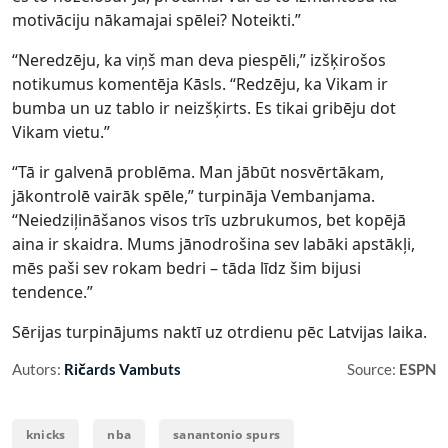
motivāciju nākamajai spēlei? Noteikti.”
“Neredzēju, ka viņš man deva piespēli,” izšķirošos
notikumus komentēja Kāsls. “Redzēju, ka Vikam ir
bumba un uz tablo ir neizšķirts. Es tikai gribēju dot
Vikam vietu.”
“Tā ir galvenā problēma. Man jābūt nosvērtākam,
jākontrolē vairāk spēle,” turpināja Vembanjama.
“Neiedziļināšanos visos trīs uzbrukumos, bet kopējā
aina ir skaidra. Mums jānodrošina sev labāki apstākļi,
mēs paši sev rokam bedri – tāda līdz šim bijusi
tendence.”
Sērijas turpinājums naktī uz otrdienu pēc Latvijas laika.
Autors:
Ričards Vambuts
Source:
ESPN
knicks
nba
sanantonio spurs