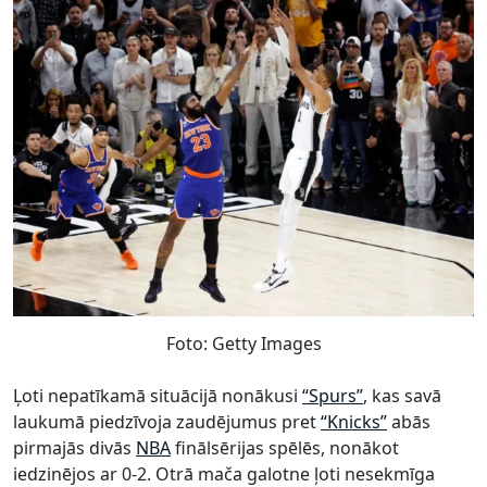
Foto: Getty Images
Ļoti nepatīkamā situācijā nonākusi
“Spurs”
, kas savā
laukumā piedzīvoja zaudējumus pret
“Knicks”
abās
pirmajās divās
NBA
finālsērijas spēlēs, nonākot
iedzinējos ar 0-2. Otrā mača galotne ļoti nesekmīga