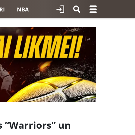
RI
NBA
s “Warriors” un