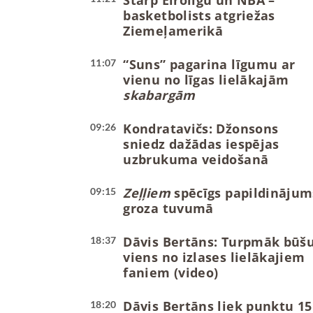
Starp Eirolīgu un NBA –
basketbolists atgriežas
Ziemeļamerikā
“Suns” pagarina līgumu ar
11:07
vienu no līgas lielākajām
skabargām
Kondratavičs: Džonsons
09:26
sniedz dažādas iespējas
uzbrukuma veidošanā
Zeļļiem
spēcīgs papildinājum
09:15
groza tuvumā
Dāvis Bertāns: Turpmāk būš
18:37
viens no izlases lielākajiem
faniem (video)
Dāvis Bertāns liek punktu 15
18:20