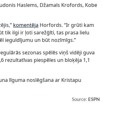
s, Judonis Haslems, Džamals Krofords, Kobe
ējis,”
komentēja
Horfords. “Ir grūti kam
ik ilgi ir ļoti sarežģīti, tas prasa lielu
 vēl ieguldījumu un būt nozīmīgs.”
gulārās sezonas spēlēs viņš vidēji guva
,6 rezultatīvas piespēles un bloķēja 1,1
 jauna līguma noslēgšana ar Kristapu
Source:
ESPN