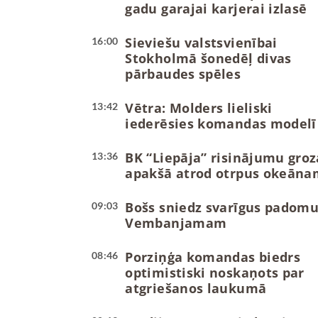
gadu garajai karjerai izlasē
Sieviešu valstsvienībai
16:00
Stokholmā šonedēļ divas
pārbaudes spēles
Vētra: Molders lieliski
13:42
iederēsies komandas modelī
BK “Liepāja” risinājumu groz
13:36
apakšā atrod otrpus okeāna
Bošs sniedz svarīgus padom
09:03
Vembanjamam
Porziņģa komandas biedrs
08:46
optimistiski noskaņots par
atgriešanos laukumā