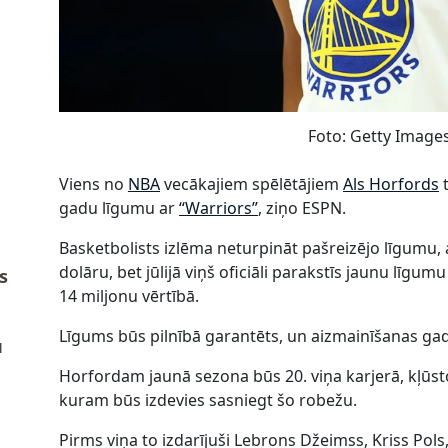
Foto: Getty Image
Viens no
NBA
vecākajiem spēlētājiem
Als Horfords
t
gadu līgumu ar
“Warriors”
, ziņo ESPN.
Basketbolists izlēma neturpināt pašreizējo līgumu,
dolāru, bet jūlijā viņš oficiāli parakstīs jaunu līg
s
14 miljonu vērtībā.
Līgums būs pilnībā garantēts, un aizmainīšanas 
u
Horfordam jaunā sezona būs 20. viņa karjerā, kļūstot
kuram būs izdevies sasniegt šo robežu.
Pirms viņa to izdarījuši Lebrons Džeimss, Kriss Pols,