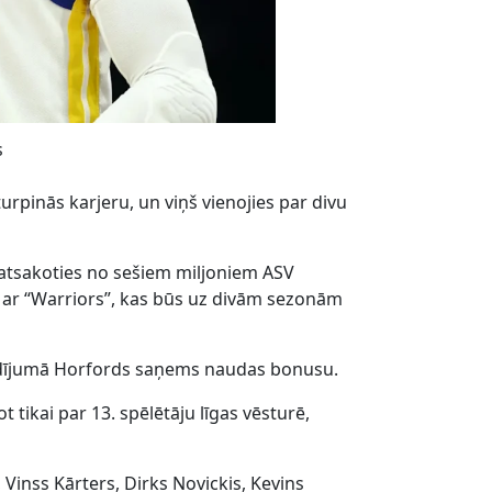
s
urpinās karjeru, un viņš vienojies par divu
 atsakoties no sešiem miljoniem ASV
umu ar “Warriors”, kas būs uz divām sezonām
gadījumā Horfords saņems naudas bonusu.
 tikai par 13. spēlētāju līgas vēsturē,
 Vinss Kārters, Dirks Novickis, Kevins