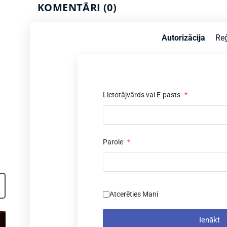
KOMENTĀRI (0)
Autorizācija
Reģ
Lietotājvārds vai E-pasts
*
Parole
*
Atcerēties Mani
Ienākt