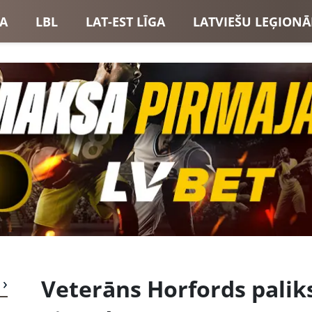
GA
LBL
LAT-EST LĪGA
LATVIEŠU LEĢIONĀ
USI
LATVIJAS IZLASE
Veterāns Horfords palik