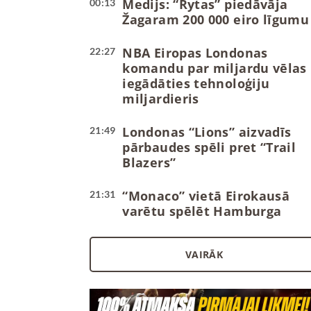
Medijs: “Rytas” piedāvāja
00:13
Žagaram 200 000 eiro līgumu
NBA Eiropas Londonas
22:27
komandu par miljardu vēlas
iegādāties tehnoloģiju
miljardieris
Londonas “Lions” aizvadīs
21:49
pārbaudes spēli pret “Trail
Blazers”
“Monaco” vietā Eirokausā
21:31
varētu spēlēt Hamburga
VAIRĀK