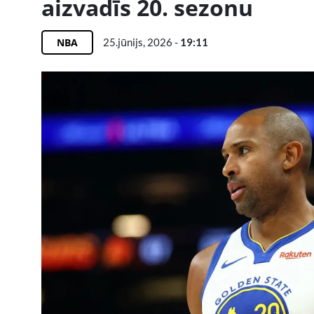
aizvadīs 20. sezonu
NBA
25.jūnijs, 2026 -
19:11