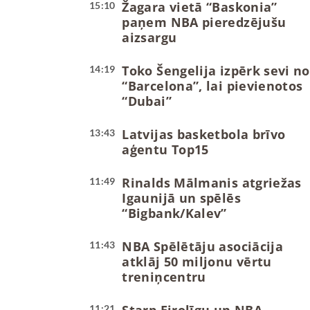
Žagara vietā “Baskonia”
15:10
paņem NBA pieredzējušu
aizsargu
Toko Šengelija izpērk sevi no
14:19
“Barcelona”, lai pievienotos
“Dubai”
Latvijas basketbola brīvo
13:43
aģentu Top15
Rinalds Mālmanis atgriežas
11:49
Igaunijā un spēlēs
“Bigbank/Kalev”
NBA Spēlētāju asociācija
11:43
atklāj 50 miljonu vērtu
treniņcentru
11:21