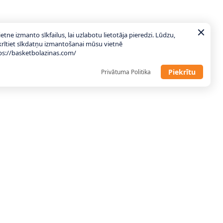
ietne izmanto sīkfailus, lai uzlabotu lietotāja pieredzi. Lūdzu,
krītiet sīkdatņu izmantošanai mūsu vietnē
ps://basketbolazinas.com/
Piekrītu
Privātuma Politika