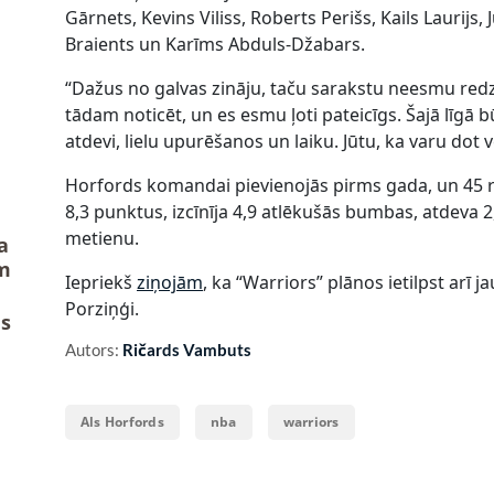
Gārnets, Kevins Viliss, Roberts Perišs, Kails Laurij
Braients un Karīms Abduls-Džabars.
“Dažus no galvas zināju, taču sarakstu neesmu redz
tādam noticēt, un es esmu ļoti pateicīgs. Šajā līgā būt t
atdevi, lielu upurēšanos un laiku. Jūtu, ka varu dot
Horfords komandai pievienojās pirms gada, un 45 re
8,3 punktus, izcīnīja 4,9 atlēkušās bumbas, atdeva 2
metienu.
a
m
Iepriekš
ziņojām
, ka “Warriors” plānos ietilpst arī
Porziņģi.
us
Autors:
Ričards Vambuts
Als Horfords
nba
warriors