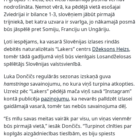
nodrošināta. Ņemot vērā, ka pēdējā vietā esošajai
Zviedrijai ir bilance 1-3, slovēņiem jābūt pirmajā
trijniekā, bet katra uzvara ir svarīga, jo nākamajā posmā
būs jāspēlē pret Somiju, Franciju un Ungāriju.
Ļoti iespējams, ka vasarā Slovēnijas izlases rindās
debitēs naturalizētais “Lakers” centrs
Džeksons Heizs
,
tomēr tādā gadījumā viņš būs vienīgais Losandželosas
spēlētājs Slovēnijas valstsvienībā.
Luka Dončičs regulārās sezonas izskaņā guva
hamstringa
savainojumu, no kura viņš turpina atkopties.
Uzreiz pēc “Lakers” pēdējā mača viņš savā “Instagram”
kontā publicēja
paziņojumu
, ka nevarēs palīdzēt izlasei
gaidāmajā vasarā, tomēr tas nebūs savainojuma dēļ.
“Es mīlu savas meitas vairāk par visu, un viņas vienmēr
būs pirmajā vietā,” iesāk Dončičs. “Turpinot cīnīties par
kopīgās aizgādniecības tiesībām, es biju spiests