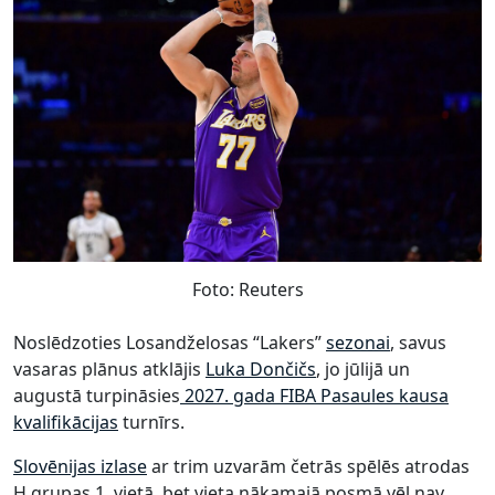
Foto: Reuters
Noslēdzoties Losandželosas “Lakers”
sezonai
, savus
vasaras plānus atklājis
Luka Dončičs
, jo jūlijā un
augustā turpināsies
2027. gada FIBA Pasaules kausa
kvalifikācijas
turnīrs.
Slovēnijas izlase
ar trim uzvarām četrās spēlēs atrodas
H grupas 1. vietā, bet vieta nākamajā posmā vēl nav