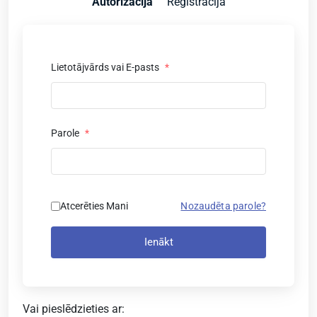
Autorizācija
Reģistrācija
Lietotājvārds vai E-pasts
*
Parole
*
Atcerēties Mani
Nozaudēta parole?
Ienākt
Vai pieslēdzieties ar: