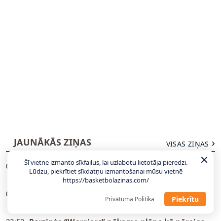
JAUNĀKĀS ZIŅAS
VISAS ZIŅAS
Šī vietne izmanto sīkfailus, lai uzlabotu lietotāja pieredzi.
Izraēla pret Latviju bez Avdijas, kandidātos
00:41
Lūdzu, piekrītiet sīkdatņu izmantošanai mūsu vietnē
septiņi Eirolīgas spēlētāji
https://basketbolazinas.com/
“Rytas” septembrī piedalīsies FIBA
00:02
Piekrītu
Privātuma Politika
Starpkontinentālajā kausā