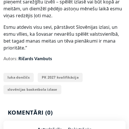
pieņemt sarežģītu izvēli – spēlēt izlasē vai būt kopā ar
meitām, un diemžēl pēdējo astoņu mēnešu laikā esmu
viņas redzējis ļoti maz.
Esmu atdevis visu sevi, pārstāvot Slovēnijas izlasi, un
esmu vīlies, ka šovasar nevarēšu spēlēt valstsvienībā,
bet tagad manas meitas un tēva pienākumi ir mana
prioritāte.”
Autors:
Ričards Vambuts
luka dončičs
PK 2027 kvalifikācija
slovēnijas basketbola izlase
KOMENTĀRI (0)