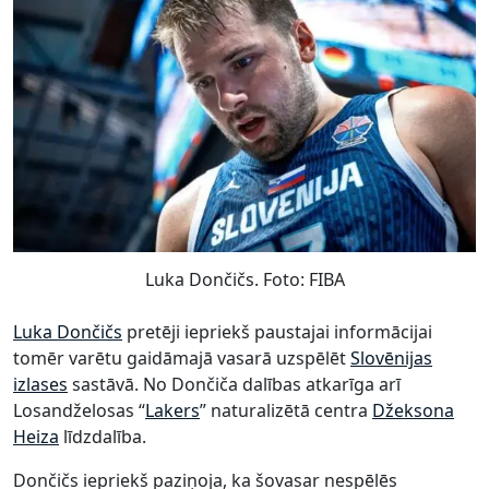
Luka Dončičs. Foto: FIBA
Luka Dončičs
pretēji iepriekš paustajai informācijai
tomēr varētu gaidāmajā vasarā uzspēlēt
Slovēnijas
izlases
sastāvā. No Dončiča dalības atkarīga arī
Losandželosas “
Lakers
” naturalizētā centra
Džeksona
Heiza
līdzdalība.
Dončičs iepriekš paziņoja, ka šovasar nespēlēs