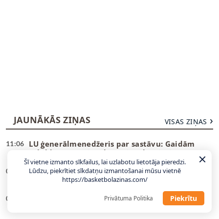
JAUNĀKĀS ZIŅAS
VISAS ZIŅAS
LU ģenerālmenedžeris par sastāvu: Gaidām
11:06
atbildes no pāris talantīgiem latviešiem
Šī vietne izmanto sīkfailus, lai uzlabotu lietotāja pieredzi.
Lūdzu, piekrītiet sīkdatņu izmantošanai mūsu vietnē
Divi bijušie NBA spēlētāji piesakas WNBA
09:23
https://basketbolazinas.com/
draftam
Piekrītu
Hezonja, Šaričs, Zubacs: Latvijas pretiniekiem
Privātuma Politika
00:27
kandidātos visi labākie