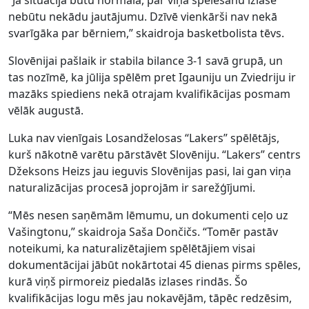
“Ja situācija būtu normāla, par viņa spēlēšanu izlasē
nebūtu nekādu jautājumu. Dzīvē vienkārši nav nekā
svarīgāka par bērniem,” skaidroja basketbolista tēvs.
Slovēnijai pašlaik ir stabila bilance 3-1 savā grupā, un
tas nozīmē, ka jūlija spēlēm pret Igauniju un Zviedriju ir
mazāks spiediens nekā otrajam kvalifikācijas posmam
vēlāk augustā.
Luka nav vienīgais Losandželosas “Lakers” spēlētājs,
kurš nākotnē varētu pārstāvēt Slovēniju. “Lakers” centrs
Džeksons Heizs jau ieguvis Slovēnijas pasi, lai gan viņa
naturalizācijas procesā joprojām ir sarežģījumi.
“Mēs nesen saņēmām lēmumu, un dokumenti ceļo uz
Vašingtonu,” skaidroja Saša Dončičs. “Tomēr pastāv
noteikumi, ka naturalizētajiem spēlētājiem visai
dokumentācijai jābūt nokārtotai 45 dienas pirms spēles,
kurā viņš pirmoreiz piedalās izlases rindās. Šo
kvalifikācijas logu mēs jau nokavējām, tāpēc redzēsim,