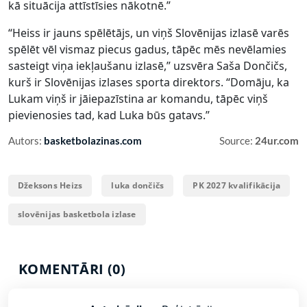
kā situācija attīstīsies nākotnē.”
“Heiss ir jauns spēlētājs, un viņš Slovēnijas izlasē varēs
spēlēt vēl vismaz piecus gadus, tāpēc mēs nevēlamies
sasteigt viņa iekļaušanu izlasē,” uzsvēra Saša Dončičs,
kurš ir Slovēnijas izlases sporta direktors. “Domāju, ka
Lukam viņš ir jāiepazīstina ar komandu, tāpēc viņš
pievienosies tad, kad Luka būs gatavs.”
Autors:
basketbolazinas.com
Source:
24ur.com
Džeksons Heizs
luka dončičs
PK 2027 kvalifikācija
slovēnijas basketbola izlase
KOMENTĀRI (0)