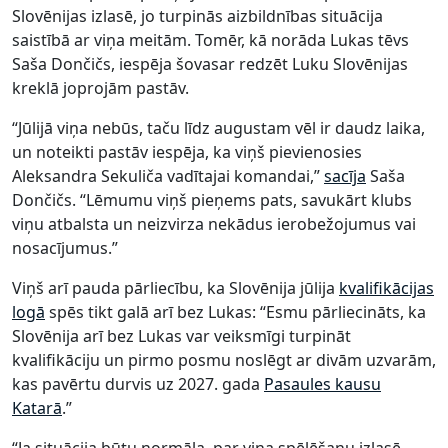
Slovēnijas izlasē, jo turpinās aizbildnības situācija
saistībā ar viņa meitām. Tomēr, kā norāda Lukas tēvs
Saša Dončičs, iespēja šovasar redzēt Luku Slovēnijas
kreklā joprojām pastāv.
“Jūlijā viņa nebūs, taču līdz augustam vēl ir daudz laika,
un noteikti pastāv iespēja, ka viņš pievienosies
Aleksandra Sekuliča vadītajai komandai,”
sacīja
Saša
Dončičs. “Lēmumu viņš pieņems pats, savukārt klubs
viņu atbalsta un neizvirza nekādus ierobežojumus vai
nosacījumus.”
Viņš arī pauda pārliecību, ka Slovēnija jūlija
kvalifikācijas
logā
spēs tikt galā arī bez Lukas: “Esmu pārliecināts, ka
Slovēnija arī bez Lukas var veiksmīgi turpināt
kvalifikāciju un pirmo posmu noslēgt ar divām uzvarām,
kas pavērtu durvis uz 2027. gada
Pasaules kausu
Katarā
.”