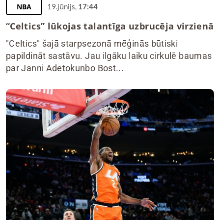
NBA
19.jūnijs,
17:44
“Celtics” lūkojas talantīga uzbrucēja virzienā
"Celtics" šajā starpsezonā mēģinās būtiski
papildināt sastāvu. Jau ilgāku laiku cirkulē baumas
par Janni Adetokunbo Bost...