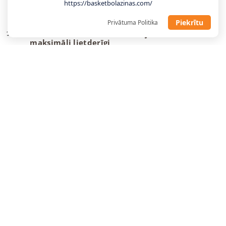
https://basketbolazinas.com/
Itālijas jaunatnes basketbolu ir fizikalitāte un
ātrums
Piekrītu
Privātuma Politika
Gailītis: Laika nav daudz, tas jāizmanto
10:58
maksimāli lietderīgi
Ar pāris debitantiem, bez vairākiem
10:49
veterāniem – Gailītis nosauc izlases kandidātus
“Wizards” un Deiviss jaunu līgumu vēl
09:08
neparakstīs
Danku
meistars spēlēs Gazolam piederošajā
08:55
komandā
Tartu pievienojas NBA vasaras līgā spēlējis
22:23
centrs
“Žalgiris” dod atgriešanās iespēju nelaimes
22:12
putnam Evansam
U18 izlases uzbrucējs kļūst par trešo latvieti
21:04
vienā B sērijas komandā