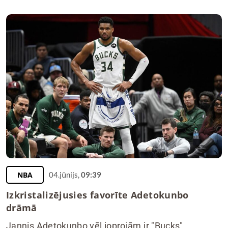
NBA
04.jūnijs,
09:39
Izkristalizējusies favorīte Adetokunbo
drāmā
Jannis Adetokunbo vēl joprojām ir "Bucks"