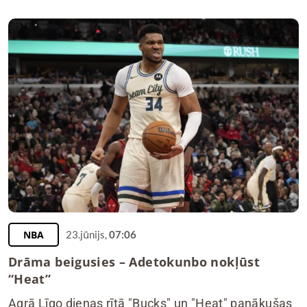
NBA
23.jūnijs,
07:06
Drāma beigusies – Adetokunbo nokļūst
“Heat”
Agrā Līgo dienas rītā "Bucks" un "Heat" panākušas