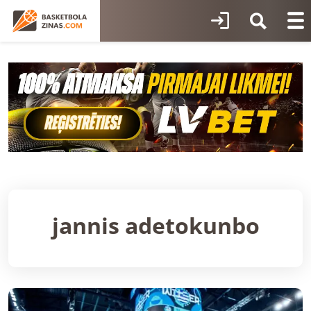
jannis adetokunbo