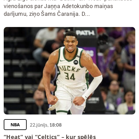
vienošanos par Jaņņa Adetokunbo maiņas
darījumu, ziņo Šams Čaranija. D...
NBA
22.jūnijs,
18:08
“Heat” vai “Celtics” – kur spēlēs