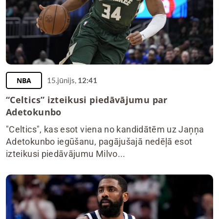
NBA
15.jūnijs,
12:41
“Celtics” izteikusi piedāvājumu par
Adetokunbo
"Celtics", kas esot viena no kandidātēm uz Jaņņa
Adetokunbo iegūšanu, pagājušajā nedēļā esot
izteikusi piedāvājumu Milvo...