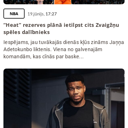
NBA
19.jūnijs,
17:27
“Heat” rezerves plānā ietilpst cits Zvaigžņu
spēles dalībnieks
Iespējams, jau tuvākajās dienās kļūs zināms Jaņņa
Adetokunbo liktenis. Viena no galvenajām
komandām, kas cīnās par baske...