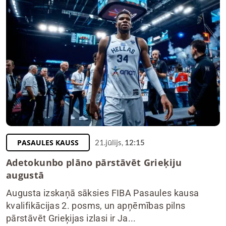
PASAULES KAUSS
21.jūlijs,
12:15
Adetokunbo plāno pārstāvēt Grieķiju
augustā
Augusta izskaņā sāksies FIBA Pasaules kausa
kvalifikācijas 2. posms, un apņēmības pilns
pārstāvēt Grieķijas izlasi ir Ja...