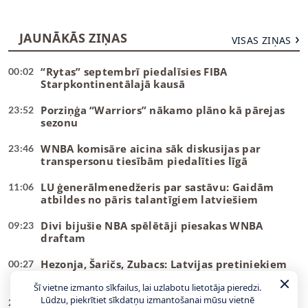
JAUNĀKĀS ZIŅAS
VISAS ZIŅAS
“Rytas” septembrī piedalīsies FIBA
00:02
Starpkontinentālajā kausā
Porziņģa “Warriors” nākamo plāno kā pārejas
23:52
sezonu
WNBA komisāre aicina sāk diskusijas par
23:46
transpersonu tiesībām piedalīties līgā
LU ģenerālmenedžeris par sastāvu: Gaidām
11:06
atbildes no pāris talantīgiem latviešiem
Divi bijušie NBA spēlētāji piesakas WNBA
09:23
draftam
Hezonja, Šaričs, Zubacs: Latvijas pretiniekiem
00:27
kandidātos visi labākie
Šī vietne izmanto sīkfailus, lai uzlabotu lietotāja pieredzi.
Lūdzu, piekrītiet sīkdatņu izmantošanai mūsu vietnē
Jahovičs: Lielākā atšķirība starp Latvijas un
23:25