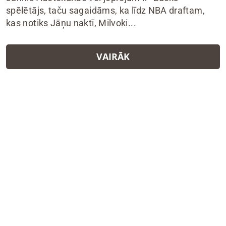
spēlētājs, taču sagaidāms, ka līdz NBA draftam,
kas notiks Jāņu naktī, Milvoki...
VAIRĀK