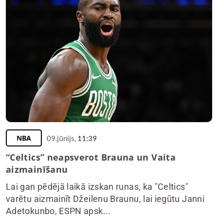
NBA
09.jūnijs,
11:39
“Celtics” neapsverot Brauna un Vaita
aizmainīšanu
Lai gan pēdējā laikā izskan runas, ka "Celtics"
varētu aizmainīt Džeilenu Braunu, lai iegūtu Janni
Adetokunbo, ESPN apsk...