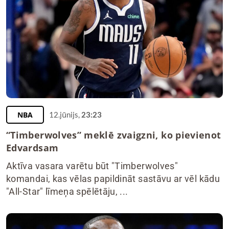
NBA
12.jūnijs,
23:23
“Timberwolves” meklē zvaigzni, ko pievienot
Edvardsam
Aktīva vasara varētu būt "Timberwolves"
komandai, kas vēlas papildināt sastāvu ar vēl kādu
"All-Star" līmeņa spēlētāju, ...