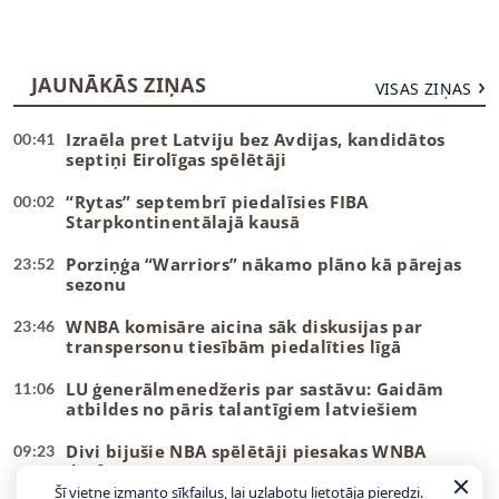
JAUNĀKĀS ZIŅAS
VISAS ZIŅAS
Izraēla pret Latviju bez Avdijas, kandidātos
00:41
septiņi Eirolīgas spēlētāji
“Rytas” septembrī piedalīsies FIBA
00:02
Starpkontinentālajā kausā
Porziņģa “Warriors” nākamo plāno kā pārejas
23:52
sezonu
WNBA komisāre aicina sāk diskusijas par
23:46
transpersonu tiesībām piedalīties līgā
LU ģenerālmenedžeris par sastāvu: Gaidām
11:06
atbildes no pāris talantīgiem latviešiem
Divi bijušie NBA spēlētāji piesakas WNBA
09:23
draftam
Šī vietne izmanto sīkfailus, lai uzlabotu lietotāja pieredzi.