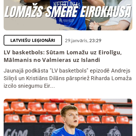
LATVIEŠU LEĢIONĀRI
29.janvāris,
23:29
LV basketbols: Sūtam Lomažu uz Eirolīgu,
Mālmanis no Valmieras uz Islandi
Jaunajā podkāsta "LV basketbols" epizodē Andrejs
Siliņš un Kristiāns Dilāns pārspriež Riharda Lomaža
izcilo sniegumu Eir...