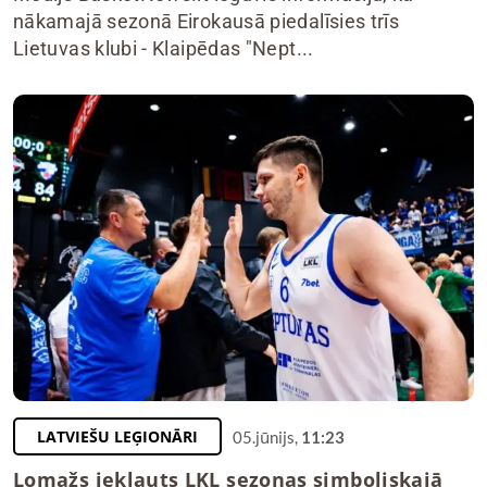
nākamajā sezonā Eirokausā piedalīsies trīs
Lietuvas klubi - Klaipēdas "Nept...
LATVIEŠU LEĢIONĀRI
05.jūnijs,
11:23
Lomažs iekļauts LKL sezonas simboliskajā