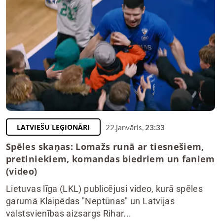
LATVIEŠU LEĢIONĀRI
22.janvāris,
23:33
Spēles skaņas: Lomažs runā ar tiesnešiem,
pretiniekiem, komandas biedriem un faniem
(video)
Lietuvas līga (LKL) publicējusi video, kurā spēles
garumā Klaipēdas "Neptūnas" un Latvijas
valstsvienības aizsargs Rihar...