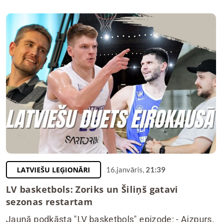
LATVIEŠU LEĢIONĀRI
16.janvāris,
21:39
LV basketbols: Zoriks un Šiliņš gatavi
sezonas restartam
Jaunā podkāsta "LV basketbols" epizode: - Aizpurs,