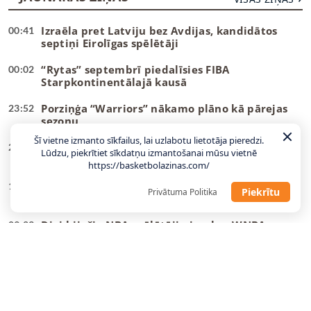
Izraēla pret Latviju bez Avdijas, kandidātos
00:41
septiņi Eirolīgas spēlētāji
“Rytas” septembrī piedalīsies FIBA
00:02
Starpkontinentālajā kausā
Porziņģa “Warriors” nākamo plāno kā pārejas
23:52
sezonu
Šī vietne izmanto sīkfailus, lai uzlabotu lietotāja pieredzi.
WNBA komisāre aicina sāk diskusijas par
23:46
Lūdzu, piekrītiet sīkdatņu izmantošanai mūsu vietnē
transpersonu tiesībām piedalīties līgā
https://basketbolazinas.com/
LU ģenerālmenedžeris par sastāvu: Gaidām
11:06
Piekrītu
Privātuma Politika
atbildes no pāris talantīgiem latviešiem
Divi bijušie NBA spēlētāji piesakas WNBA
09:23
draftam
Hezonja, Šaričs, Zubacs: Latvijas pretiniekiem
00:27
kandidātos visi labākie
Jahovičs: Lielākā atšķirība starp Latvijas un
23:25