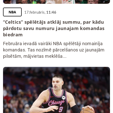
NBA
17.februāris,
11:46
“Celtics” spēlētājs atklāj summu, par kādu
pārdotu savu numuru jaunajam komandas
biedram
Februāra ievadā vairāki NBA spēlētāji nomainīja
komandas. Tas nozīmē pārcelšanos uz jaunajām
pilsētām, mājvietas meklēša...