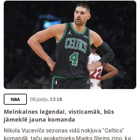
NBA
08.jūnijs,
13:18
Melnkalnes leģendai, visticamāk, būs
jāmeklē jauna komanda
Nikola Vucevičs sezonas vidū nokļuva "Celtics"
komandā, taču apskatnieks Marks Steins ziņo, ka