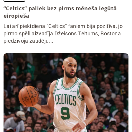
“Celtics” paliek bez pirms mēneša iegūtā
eiropieša
Lai arī piektdiena "Celtics" faniem bija pozitīva, jo
pirmo spēli aizvadīja Džeisons Teitums, Bostona
piedzīvoja zaudēju...