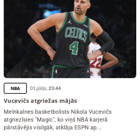
NBA
01.jūlijs,
23:44
Vucevičs atgriežas mājās
Melnkalnes basketbolists Nikola Vucevičs
atgriezīsies "Magic", ko viņš NBA karjerā
pārstāvējis visilgāk, atklāja ESPN ap...