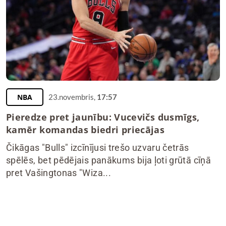
NBA
23.novembris,
17:57
Pieredze pret jaunību: Vucevičs dusmīgs,
kamēr komandas biedri priecājas
Čikāgas "Bulls" izcīnījusi trešo uzvaru četrās
spēlēs, bet pēdējais panākums bija ļoti grūtā cīņā
pret Vašingtonas "Wiza...