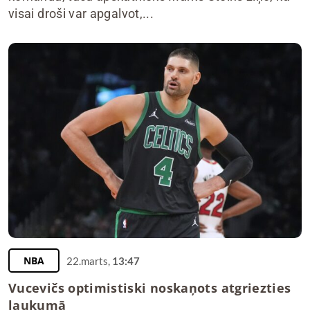
visai droši var apgalvot,...
NBA
22.marts,
13:47
Vucevičs optimistiski noskaņots atgriezties
laukumā