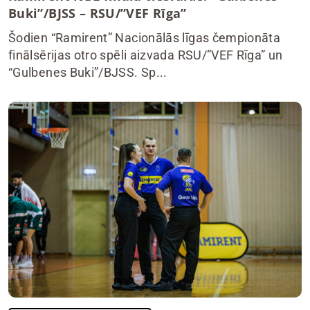
Buki”/BJSS – RSU/”VEF Rīga”
Šodien “Ramirent” Nacionālās līgas čempionāta
finālsērijas otro spēli aizvada RSU/”VEF Rīga” un
“Gulbenes Buki”/BJSS. Sp...