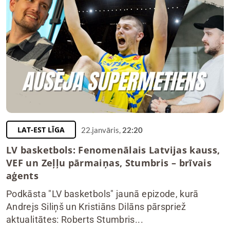
LAT-EST LĪGA
22.janvāris,
22:20
LV basketbols: Fenomenālais Latvijas kauss,
VEF un Zeļļu pārmaiņas, Stumbris – brīvais
aģents
Podkāsta "LV basketbols" jaunā epizode, kurā
Andrejs Siliņš un Kristiāns Dilāns pārspriež
aktualitātes: Roberts Stumbris...