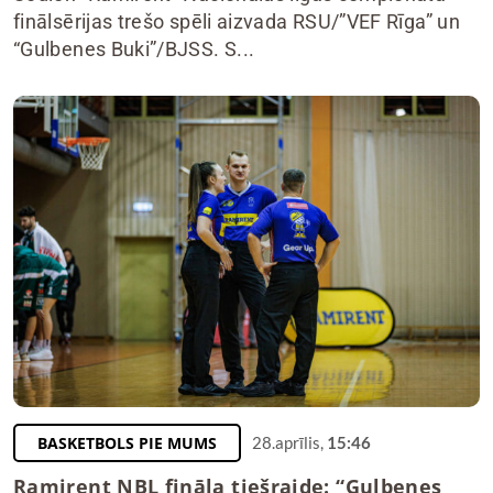
finālsērijas trešo spēli aizvada RSU/”VEF Rīga” un
“Gulbenes Buki”/BJSS. S...
BASKETBOLS PIE MUMS
28.aprīlis,
15:46
Ramirent NBL fināla tiešraide: “Gulbenes