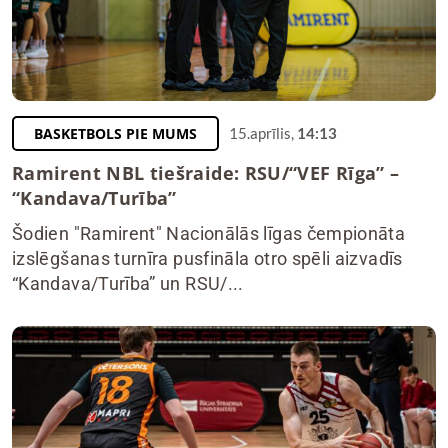
BASKETBOLS PIE MUMS
15.aprīlis,
14:13
Ramirent NBL tiešraide: RSU/“VEF Rīga” –
“Kandava/Turība”
Šodien "Ramirent" Nacionālās līgas čempionāta
izslēgšanas turnīra pusfināla otro spēli aizvadīs
“Kandava/Turība” un RSU/...