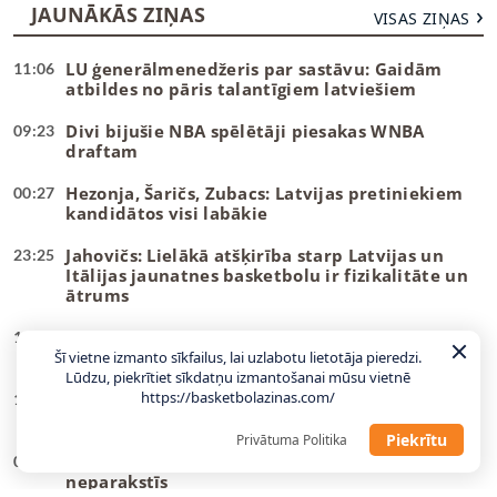
JAUNĀKĀS ZIŅAS
VISAS ZIŅAS
LU ģenerālmenedžeris par sastāvu: Gaidām
11:06
atbildes no pāris talantīgiem latviešiem
Divi bijušie NBA spēlētāji piesakas WNBA
09:23
draftam
Hezonja, Šaričs, Zubacs: Latvijas pretiniekiem
00:27
kandidātos visi labākie
Jahovičs: Lielākā atšķirība starp Latvijas un
23:25
Itālijas jaunatnes basketbolu ir fizikalitāte un
ātrums
Gailītis: Laika nav daudz, tas jāizmanto
10:58
maksimāli lietderīgi
Šī vietne izmanto sīkfailus, lai uzlabotu lietotāja pieredzi.
Lūdzu, piekrītiet sīkdatņu izmantošanai mūsu vietnē
https://basketbolazinas.com/
Ar pāris debitantiem, bez vairākiem
10:49
veterāniem – Gailītis nosauc izlases kandidātus
Piekrītu
Privātuma Politika
“Wizards” un Deiviss jaunu līgumu vēl
09:08
neparakstīs