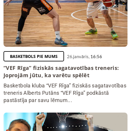
BASKETBOLS PIE MUMS
26.janvāris,
16:56
“VEF Rīga” fiziskās sagatavotības treneris:
Joprojām jūtu, ka varētu spēlēt
Basketbola kluba “VEF Rīga” fiziskās sagatavotības
treneris Alberts Putāns “VEF Rīga” podkāstā
pastāstīja par savu lēmum...