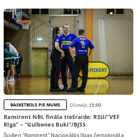
BASKETBOLS PIE MUMS
03.maijs,
15:00
Ramirent NBL fināla tiešraide: RSU/”VEF
Rīga” – “Gulbenes Buki”/BJSS
Šodien “Ramirent” Nacionālās līgas čempionāta