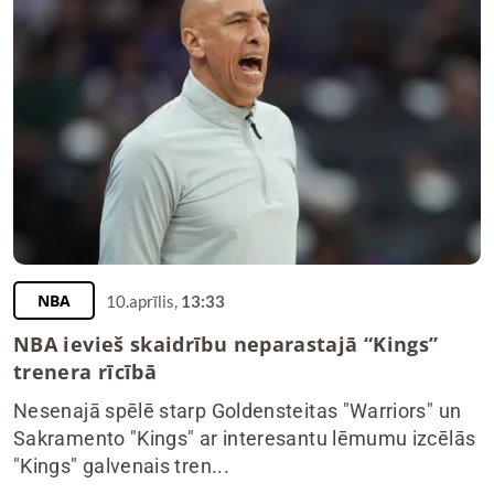
NBA
10.aprīlis,
13:33
NBA ievieš skaidrību neparastajā “Kings”
trenera rīcībā
Nesenajā spēlē starp Goldensteitas "Warriors" un
Sakramento "Kings" ar interesantu lēmumu izcēlās
"Kings" galvenais tren...