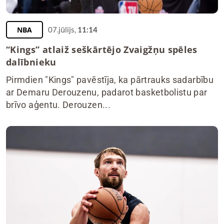
NBA
07.jūlijs,
11:14
“Kings” atlaiž seškārtējo Zvaigžņu spēles
dalībnieku
Pirmdien "Kings" pavēstīja, ka pārtrauks sadarbību
ar Demaru Derouzenu, padarot basketbolistu par
brīvo aģentu. Derouzen...