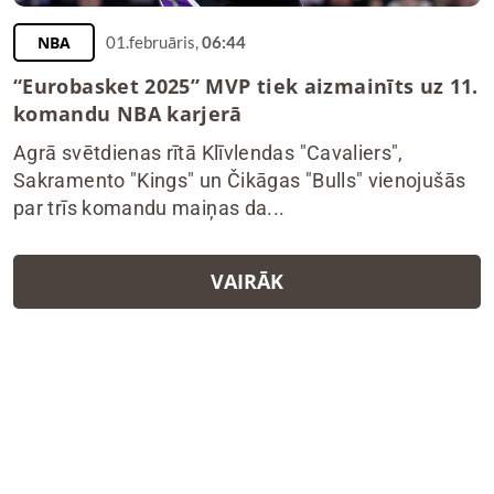
NBA
01.februāris,
06:44
“Eurobasket 2025” MVP tiek aizmainīts uz 11.
komandu NBA karjerā
Agrā svētdienas rītā Klīvlendas "Cavaliers",
Sakramento "Kings" un Čikāgas "Bulls" vienojušās
par trīs komandu maiņas da...
VAIRĀK