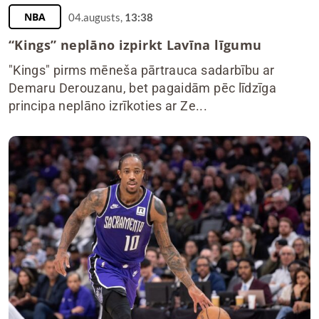
NBA
04.augusts,
13:38
“Kings” neplāno izpirkt Lavīna līgumu
"Kings" pirms mēneša pārtrauca sadarbību ar
Demaru Derouzanu, bet pagaidām pēc līdzīga
principa neplāno izrīkoties ar Ze...