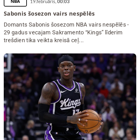
NBA
19.februāris,
00:03
Sabonis šosezon vairs nespēlēs
Domants Sabonis šosezom NBA vairs nespēlēs -
29 gadus vecajam Sakramento “Kings” līderim
trešdien tika veikta kreisā ceļ...