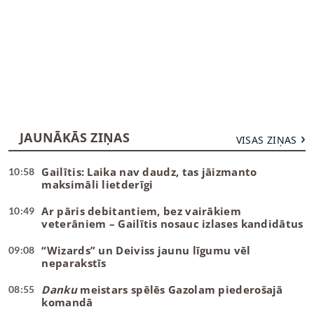
JAUNĀKĀS ZIŅAS
VISAS ZIŅAS
Gailītis: Laika nav daudz, tas jāizmanto
10:58
maksimāli lietderīgi
Ar pāris debitantiem, bez vairākiem
10:49
veterāniem – Gailītis nosauc izlases kandidātus
“Wizards” un Deiviss jaunu līgumu vēl
09:08
neparakstīs
Danku
meistars spēlēs Gazolam piederošajā
08:55
komandā