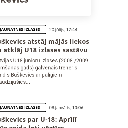
JAUNATNES IZLASES
20.jūlijs,
17:44
uškevics atstāj mājās liekos
 atklāj U18 izlases sastāvu
tvijas U18 junioru izlases (2008./2009.
imšanas gads) galvenais treneris
ndis Buškevics ar palīgiem
audzījušies...
JAUNATNES IZLASES
08.janvāris,
13:06
škevics par U-18: Aprīlī
s gaida ļoti vērtīgs