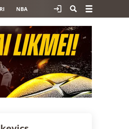
RI
NBA
kevics