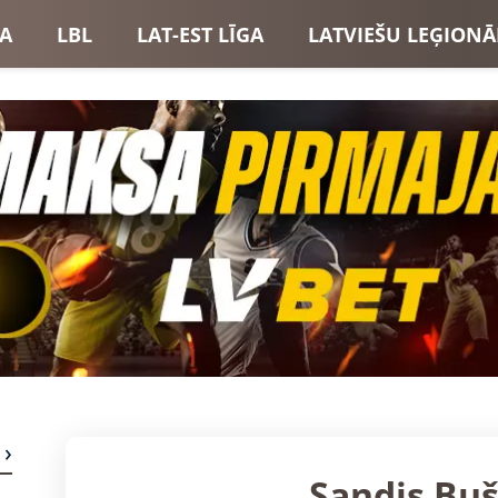
GA
LBL
LAT-EST LĪGA
LATVIEŠU LEĢIONĀ
USI
LATVIJAS IZLASE
Sandis Buš