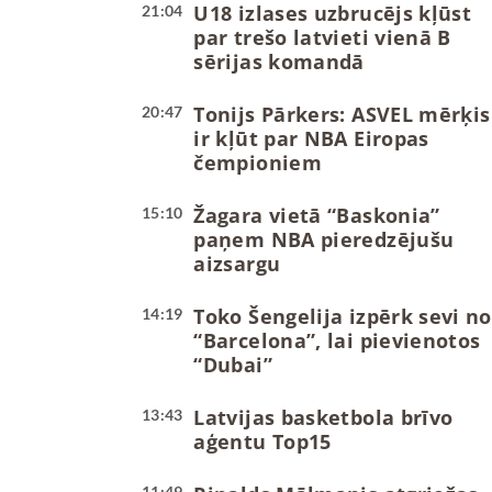
U18 izlases uzbrucējs kļūst
21:04
par trešo latvieti vienā B
sērijas komandā
Tonijs Pārkers: ASVEL mērķis
20:47
ir kļūt par NBA Eiropas
čempioniem
Žagara vietā “Baskonia”
15:10
paņem NBA pieredzējušu
aizsargu
Toko Šengelija izpērk sevi no
14:19
“Barcelona”, lai pievienotos
“Dubai”
Latvijas basketbola brīvo
13:43
aģentu Top15
11:49