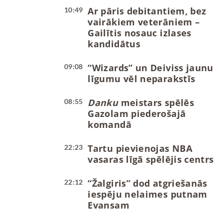
Ar pāris debitantiem, bez
10:49
vairākiem veterāniem –
Gailītis nosauc izlases
kandidātus
“Wizards” un Deiviss jaunu
09:08
līgumu vēl neparakstīs
Danku
meistars spēlēs
08:55
Gazolam piederošajā
komandā
Tartu pievienojas NBA
22:23
vasaras līgā spēlējis centrs
“Žalgiris” dod atgriešanās
22:12
iespēju nelaimes putnam
Evansam