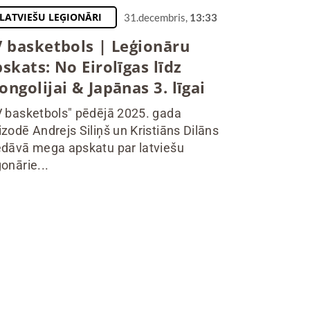
LATVIEŠU LEĢIONĀRI
31.decembris,
13:33
V basketbols | Leģionāru
skats: No Eirolīgas līdz
ngolijai & Japānas 3. līgai
V basketbols" pēdējā 2025. gada
izodē Andrejs Siliņš un Kristiāns Dilāns
edāvā mega apskatu par latviešu
ģonārie...