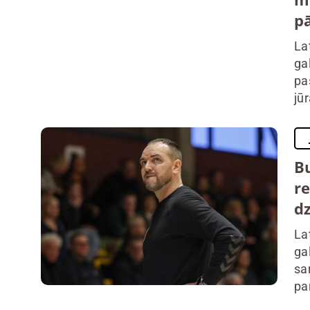
p
La
ga
pa
jū
B
r
dz
La
ga
sa
pa