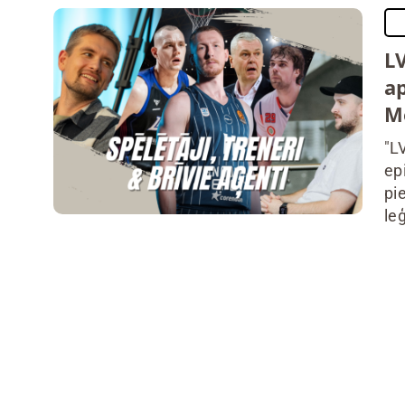
L
ap
Mo
"L
ep
pi
le