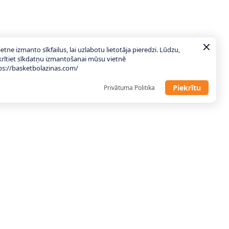
ietne izmanto sīkfailus, lai uzlabotu lietotāja pieredzi. Lūdzu,
krītiet sīkdatņu izmantošanai mūsu vietnē
ps://basketbolazinas.com/
Piekrītu
Privātuma Politika