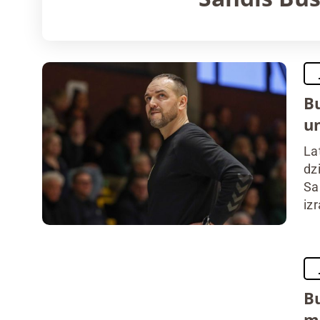
B
un
La
dz
Sa
izr
Bu
mū