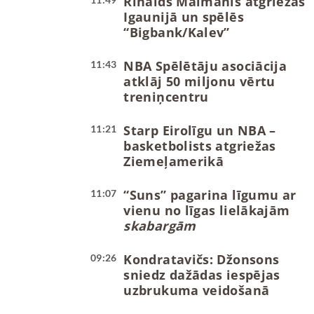
Rinalds Mālmanis atgriežas
Igaunijā un spēlēs
“Bigbank/Kalev”
NBA Spēlētāju asociācija
11:43
atklāj 50 miljonu vērtu
treniņcentru
Starp Eirolīgu un NBA –
11:21
basketbolists atgriežas
Ziemeļamerikā
“Suns” pagarina līgumu ar
11:07
vienu no līgas lielākajām
skabargām
Kondratavičs: Džonsons
09:26
sniedz dažādas iespējas
uzbrukuma veidošanā