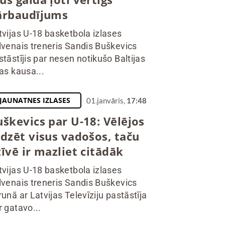
ārbaudījums
tvijas U-18 basketbola izlases
lvenais treneris Sandis Buškevics
stāstījis par nesen notikušo Baltijas
ras kausa...
JAUNATNES IZLASES
01.janvāris,
17:48
uškevics par U-18: Vēlējos
edzēt visus vadošos, taču
īvē ir mazliet citādāk
tvijas U-18 basketbola izlases
lvenais treneris Sandis Buškevics
runā ar Latvijas Televīziju pastāstīja
r gatavo...