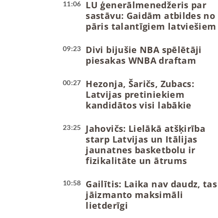
LU ģenerālmenedžeris par
11:06
sastāvu: Gaidām atbildes no
pāris talantīgiem latviešiem
Divi bijušie NBA spēlētāji
09:23
piesakas WNBA draftam
Hezonja, Šaričs, Zubacs:
00:27
Latvijas pretiniekiem
kandidātos visi labākie
Jahovičs: Lielākā atšķirība
23:25
starp Latvijas un Itālijas
jaunatnes basketbolu ir
fizikalitāte un ātrums
Gailītis: Laika nav daudz, tas
10:58
jāizmanto maksimāli
lietderīgi