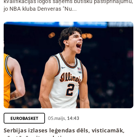
kvalifikācijas logos saņems būtisku pastiprinājumu,
jo NBA kluba Denveras "Nu...
EUROBASKET
05.maijs,
14:43
Serbijas izlases leģendas dēls, visticamāk,