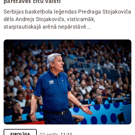
pārstāvēs citu valsti
Serbijas basketbola leģendas Predraga Stojakoviča
dēls Andrejs Stojakovičs, visticamāk,
starptautiskajā arēnā nepārstāvē...
EIROLĪGA
02.aprīlis,
11:15