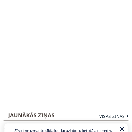
JAUNĀKĀS ZIŅAS
VISAS ZIŅAS
Dāvis Bertāns: Turpmāk būšu viens no izlases
18:37
Šī vietne izmanto sīkfailus, lai uzlabotu lietotāja pieredzi.