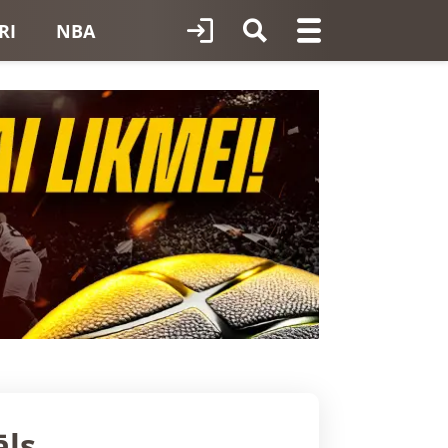
RI
NBA
āls