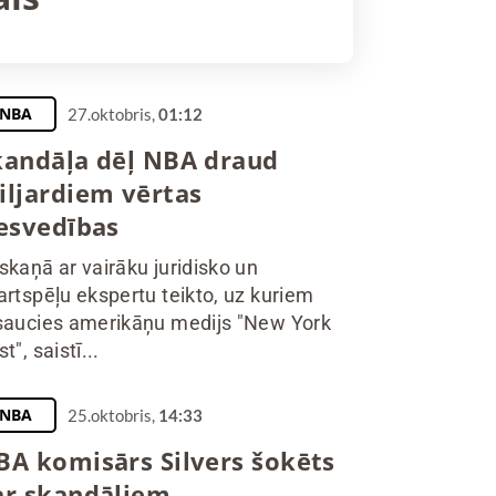
NBA
27.oktobris,
01:12
kandāļa dēļ NBA draud
iljardiem vērtas
iesvedības
skaņā ar vairāku juridisko un
artspēļu ekspertu teikto, uz kuriem
saucies amerikāņu medijs "New York
t", saistī...
NBA
25.oktobris,
14:33
BA komisārs Silvers šokēts
ar skandāliem