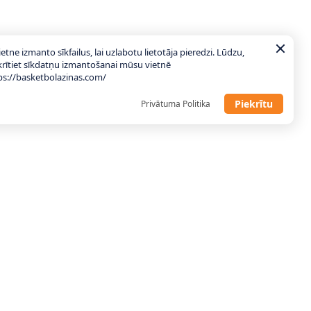
ietne izmanto sīkfailus, lai uzlabotu lietotāja pieredzi. Lūdzu,
krītiet sīkdatņu izmantošanai mūsu vietnē
ps://basketbolazinas.com/
Piekrītu
Privātuma Politika