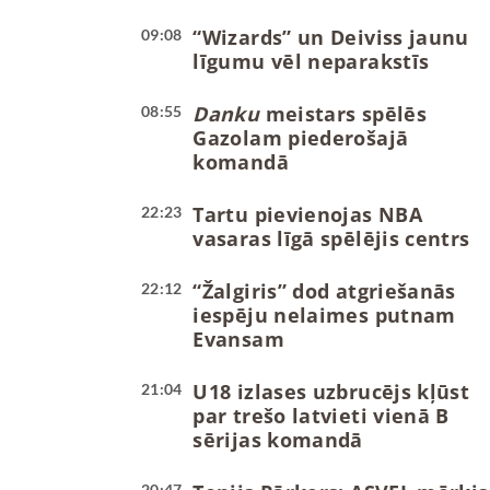
“Wizards” un Deiviss jaunu
09:08
līgumu vēl neparakstīs
Danku
meistars spēlēs
08:55
Gazolam piederošajā
komandā
Tartu pievienojas NBA
22:23
vasaras līgā spēlējis centrs
“Žalgiris” dod atgriešanās
22:12
iespēju nelaimes putnam
Evansam
U18 izlases uzbrucējs kļūst
21:04
par trešo latvieti vienā B
sērijas komandā
20:47