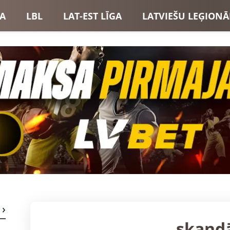
GA
LBL
LAT-EST LĪGA
LATVIEŠU LEĢIONĀ
USI
LATVIJAS IZLASE
skand