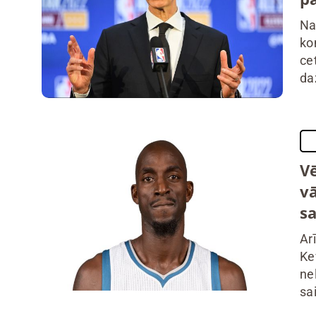
Na
ko
ce
da
V
vā
s
Ar
Ke
ne
sai