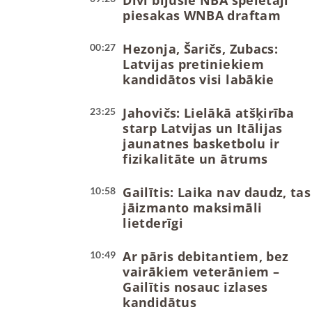
Divi bijušie NBA spēlētāji
piesakas WNBA draftam
Hezonja, Šaričs, Zubacs:
00:27
Latvijas pretiniekiem
kandidātos visi labākie
Jahovičs: Lielākā atšķirība
23:25
starp Latvijas un Itālijas
jaunatnes basketbolu ir
fizikalitāte un ātrums
Gailītis: Laika nav daudz, tas
10:58
jāizmanto maksimāli
lietderīgi
Ar pāris debitantiem, bez
10:49
vairākiem veterāniem –
Gailītis nosauc izlases
kandidātus