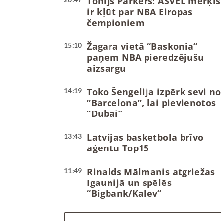
Tonijs Pārkers: ASVEL mērķis
ir kļūt par NBA Eiropas
čempioniem
Žagara vietā “Baskonia”
15:10
paņem NBA pieredzējušu
aizsargu
Toko Šengelija izpērk sevi no
14:19
“Barcelona”, lai pievienotos
“Dubai”
Latvijas basketbola brīvo
13:43
aģentu Top15
Rinalds Mālmanis atgriežas
11:49
Igaunijā un spēlēs
“Bigbank/Kalev”