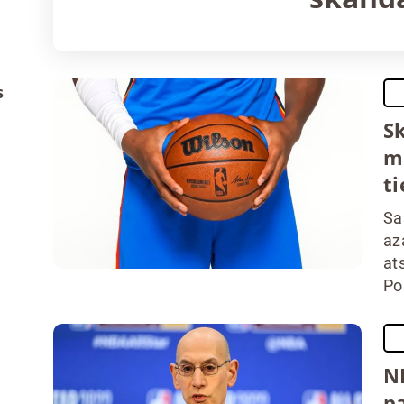
s
S
m
t
Sa
az
at
Pos
N
p