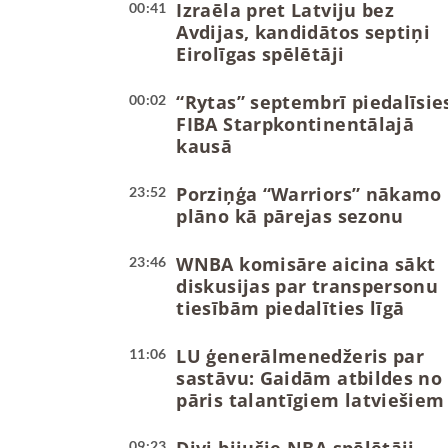
Izraēla pret Latviju bez
00:41
Avdijas, kandidātos septiņi
Eirolīgas spēlētāji
“Rytas” septembrī piedalīsie
00:02
FIBA Starpkontinentālajā
kausā
Porziņģa “Warriors” nākamo
23:52
plāno kā pārejas sezonu
WNBA komisāre aicina sākt
23:46
diskusijas par transpersonu
tiesībām piedalīties līgā
LU ģenerālmenedžeris par
11:06
sastāvu: Gaidām atbildes no
pāris talantīgiem latviešiem
09:23