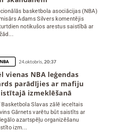
cionālās basketbola asociācijas (NBA)
misārs Adams Silvers komentējis
turtdien notikušos arestus saistībā ar
žād...
NBA
24.oktobris,
20:37
ēl vienas NBA leģendas
rds parādījies ar mafiju
aistītajā izmeklēšanā
ī Basketbola Slavas zālē ieceltais
vins Gārnets varētu būt saistīts ar
legālo azartspēļu organizēšanu
stīto izm...