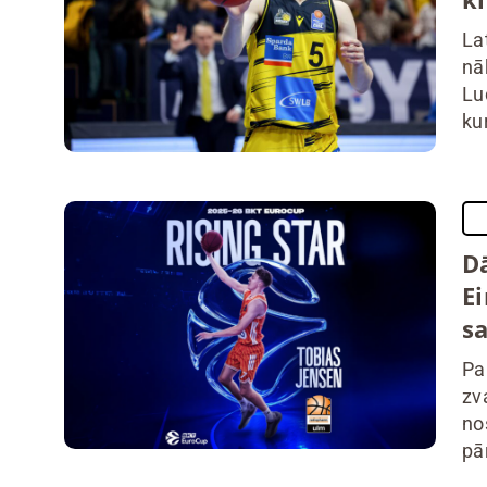
La
nā
Lu
kur
D
E
s
Pa
zv
no
pā