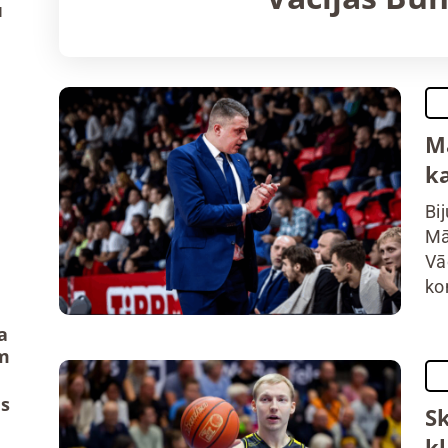
u
M
ka
Bi
Mā
Vā
ko
a
m
us
S
k