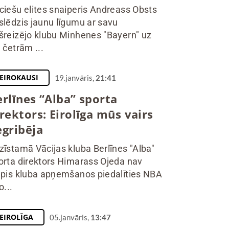
ciešu elites snaiperis Andreass Obsts
slēdzis jaunu līgumu ar savu
šreizējo klubu Minhenes "Bayern" uz
l četrām ...
EIROKAUSI
19.janvāris,
21:41
rlīnes “Alba” sporta
rektors: Eirolīga mūs vairs
egribēja
zīstamā Vācijas kluba Berlīnes "Alba"
orta direktors Himarass Ojeda nav
ēpis kluba apņemšanos piedalīties NBA
o...
EIROLĪGA
05.janvāris,
13:47