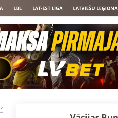
GA
LBL
LAT-EST LĪGA
LATVIEŠU LEĢIONĀ
USI
LATVIJAS IZLASE
Vācijas Bun