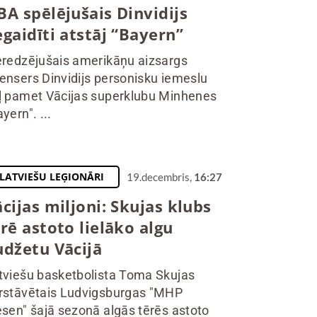
BA spēlējušais Dinvidijs
gaidīti atstāj “Bayern”
eredzējušais amerikāņu aizsargs
ensers Dinvidijs personisku iemeslu
ļ pamet Vācijas superklubu Minhenes
yern". ...
LATVIEŠU LEĢIONĀRI
19.decembris,
16:27
cijas miljoni: Skujas klubs
rē astoto lielāko algu
udžetu Vācijā
tviešu basketbolista Toma Skujas
rstāvētais Ludvigsburgas "MHP
esen" šajā sezonā algās tērēs astoto