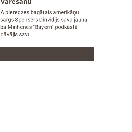
zvarēšanu
A pieredzes bagātais amerikāņu
zsargs Spensers Dinvidijs sava jaunā
uba Minhenes "Bayern" podkāstā
edāvājis savu...