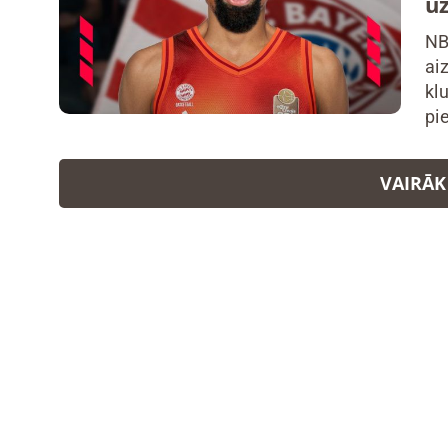
u
NB
ai
kl
pi
VAIRĀK