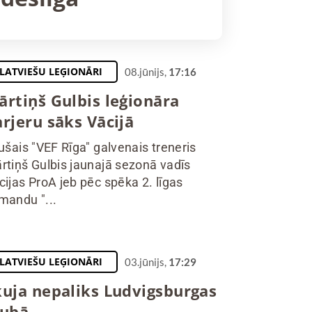
LATVIEŠU LEĢIONĀRI
08.jūnijs,
17:16
ārtiņš Gulbis leģionāra
rjeru sāks Vācijā
jušais "VEF Rīga" galvenais treneris
rtiņš Gulbis jaunajā sezonā vadīs
cijas ProA jeb pēc spēka 2. līgas
mandu "...
LATVIEŠU LEĢIONĀRI
03.jūnijs,
17:29
kuja nepaliks Ludvigsburgas
lubā