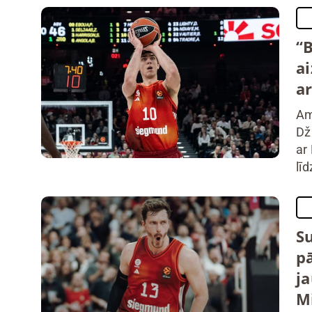
“
a
a
Am
Dž
ar
līd
–
Su
p
j
M