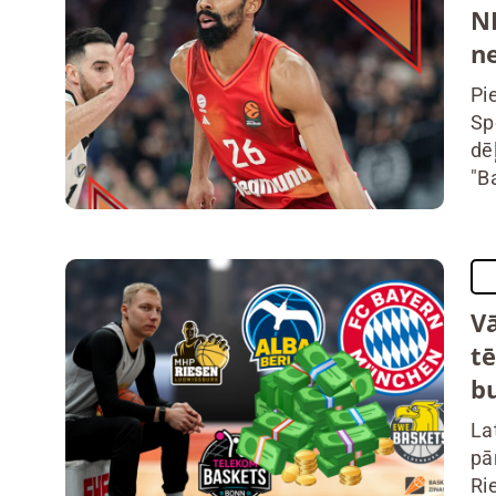
N
ne
Pi
Sp
dē
"Ba
Vā
tē
b
La
pā
Ri