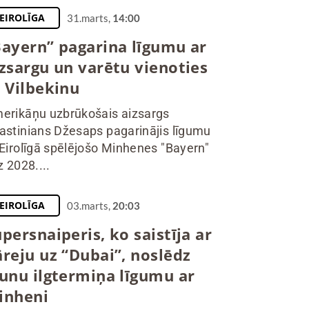
EIROLĪGA
31.marts,
14:00
Bayern” pagarina līgumu ar
izsargu un varētu vienoties
r Vilbekinu
erikāņu uzbrūkošais aizsargs
astinians Džesaps pagarinājis līgumu
 Eirolīgā spēlējošo Minhenes "Bayern"
z 2028....
EIROLĪGA
03.marts,
20:03
persnaiperis, ko saistīja ar
āreju uz “Dubai”, noslēdz
aunu ilgtermiņa līgumu ar
inheni