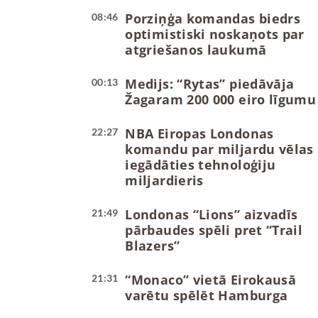
Porziņģa komandas biedrs
08:46
optimistiski noskaņots par
atgriešanos laukumā
Medijs: “Rytas” piedāvāja
00:13
Žagaram 200 000 eiro līgumu
NBA Eiropas Londonas
22:27
komandu par miljardu vēlas
iegādāties tehnoloģiju
miljardieris
Londonas “Lions” aizvadīs
21:49
pārbaudes spēli pret “Trail
Blazers”
“Monaco” vietā Eirokausā
21:31
varētu spēlēt Hamburga