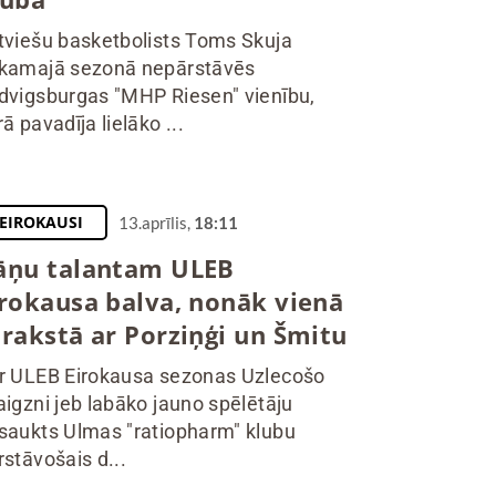
tviešu basketbolists Toms Skuja
kamajā sezonā nepārstāvēs
dvigsburgas "MHP Riesen" vienību,
ā pavadīja lielāko ...
EIROKAUSI
13.aprīlis,
18:11
āņu talantam ULEB
irokausa balva, nonāk vienā
arakstā ar Porziņģi un Šmitu
r ULEB Eirokausa sezonas Uzlecošo
aigzni jeb labāko jauno spēlētāju
saukts Ulmas "ratiopharm" klubu
rstāvošais d...