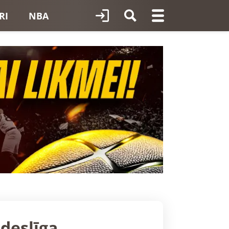
RI
NBA
deslīga