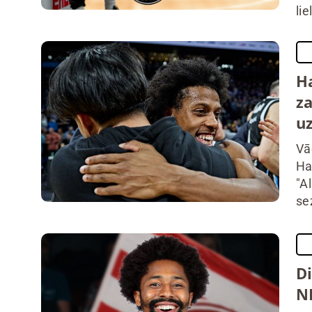
li
H
z
u
Vā
Ha
"A
se
Di
NB