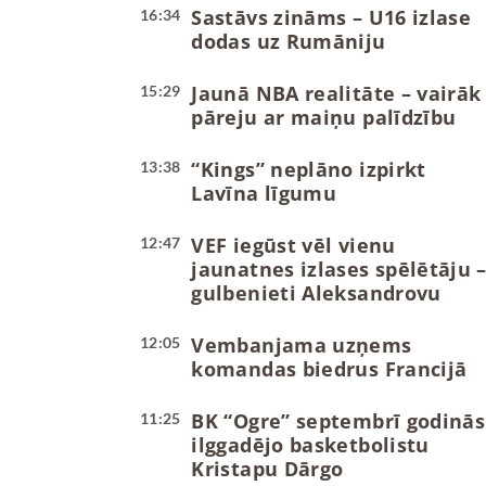
Sastāvs zināms – U16 izlase
16:34
dodas uz Rumāniju
Jaunā NBA realitāte – vairāk
15:29
pāreju ar maiņu palīdzību
“Kings” neplāno izpirkt
13:38
Lavīna līgumu
VEF iegūst vēl vienu
12:47
jaunatnes izlases spēlētāju 
gulbenieti Aleksandrovu
Vembanjama uzņems
12:05
komandas biedrus Francijā
BK “Ogre” septembrī godinās
11:25
ilggadējo basketbolistu
Kristapu Dārgo