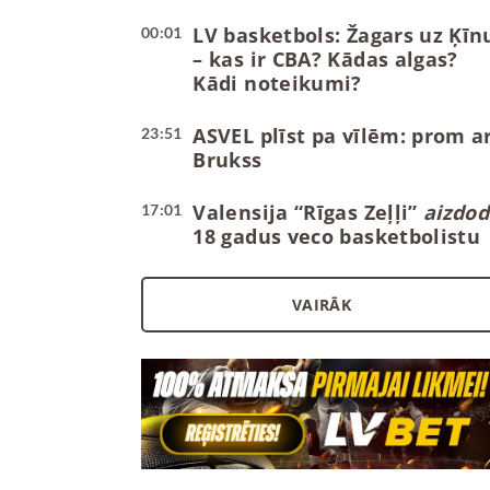
LV basketbols: Žagars uz Ķīn
00:01
– kas ir CBA? Kādas algas?
Kādi noteikumi?
ASVEL plīst pa vīlēm: prom ar
23:51
Brukss
Valensija “Rīgas Zeļļi”
aizdod
17:01
18 gadus veco basketbolistu
VAIRĀK