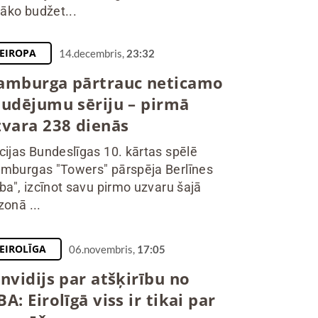
elāko budžet...
EIROPA
14.decembris,
23:32
amburga pārtrauc neticamo
audējumu sēriju – pirmā
zvara 238 dienās
cijas Bundeslīgas 10. kārtas spēlē
mburgas "Towers" pārspēja Berlīnes
lba", izcīnot savu pirmo uzvaru šajā
zonā ...
EIROLĪGA
06.novembris,
17:05
nvidijs par atšķirību no
A: Eirolīgā viss ir tikai par