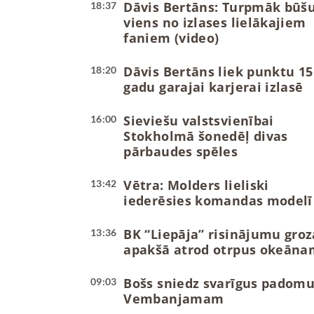
Dāvis Bertāns: Turpmāk būš
18:37
viens no izlases lielākajiem
faniem (video)
Dāvis Bertāns liek punktu 15
18:20
gadu garajai karjerai izlasē
Sieviešu valstsvienībai
16:00
Stokholmā šonedēļ divas
pārbaudes spēles
Vētra: Molders lieliski
13:42
iederēsies komandas modelī
BK “Liepāja” risinājumu groz
13:36
apakšā atrod otrpus okeāna
Bošs sniedz svarīgus padom
09:03
Vembanjamam