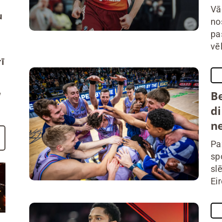
Vā
u
no
pa
vē
ī
Be
di
n
Pa
sp
sl
Eir