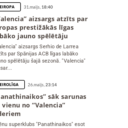
EIROPA
31.maijs,
18:40
alencia” aizsargs atzīts par
ropas prestižākās līgas
abāko jauno spēlētāju
alencia" aizsargs Serhio de Larrea
zīts par Spānijas ACB līgas labāko
uno spēlētāju šajā sezonā. "Valencia"
sar...
EIROLĪGA
26.maijs,
23:14
Panathinaikos” sāk sarunas
 vienu no “Valencia”
īderiem
ēnu superklubs "Panathinaikos" esot