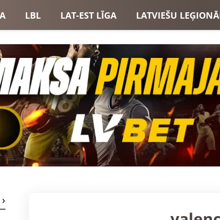
GA
LBL
LAT-EST LĪGA
LATVIEŠU LEĢIONĀ
USI
LATVIJAS IZLASE
valenc