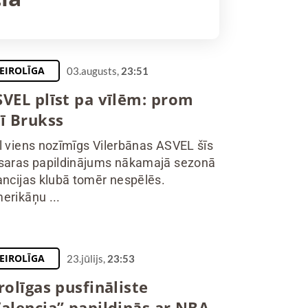
EIROLĪGA
03.augusts,
23:51
SVEL plīst pa vīlēm: prom
rī Brukss
l viens nozīmīgs Vilerbānas ASVEL šīs
saras papildinājums nākamajā sezonā
ancijas klubā tomēr nespēlēs.
erikāņu ...
EIROLĪGA
23.jūlijs,
23:53
rolīgas pusfināliste
Valencia” papildinās ar NBA