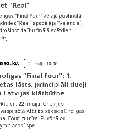
et “Real”
rolīgas "Final Four" vēlajā pusfinālā
drides "Real" apspēlēja "Valencia",
drošinot dalību finālā svētdien.
tēji...
EIROLĪGA
21.maijs,
10:00
rolīgas “Final Four”: 1.
etas lāsts, principiāli dueļi
n Latvijas klātbūtne
ektdien, 22. maijā, Grieķijas
lvaspilsētā Atēnās sāksies Eirolīgas
inal Four" turnīrs. Pusfinālos
lympiacos" spē...