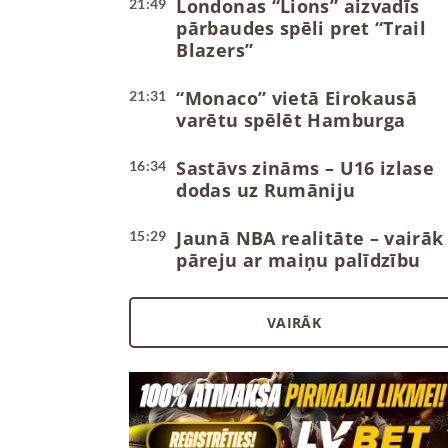
Londonas “Lions” aizvadīs
21:49
pārbaudes spēli pret “Trail
Blazers”
“Monaco” vietā Eirokausā
21:31
varētu spēlēt Hamburga
Sastāvs zināms – U16 izlase
16:34
dodas uz Rumāniju
Jaunā NBA realitāte – vairāk
15:29
pāreju ar maiņu palīdzību
VAIRĀK