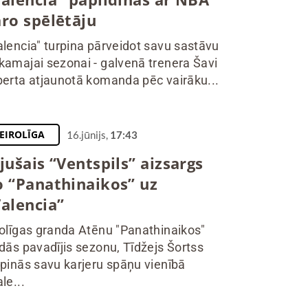
aro spēlētāju
alencia" turpina pārveidot savu sastāvu
kamajai sezonai - galvenā trenera Šavi
berta atjaunotā komanda pēc vairāku...
EIROLĪGA
16.jūnijs,
17:43
jušais “Ventspils” aizsargs
o “Panathinaikos” uz
Valencia”
rolīgas granda Atēnu "Panathinaikos"
ndās pavadījis sezonu, Tīdžejs Šortss
rpinās savu karjeru spāņu vienībā
le...