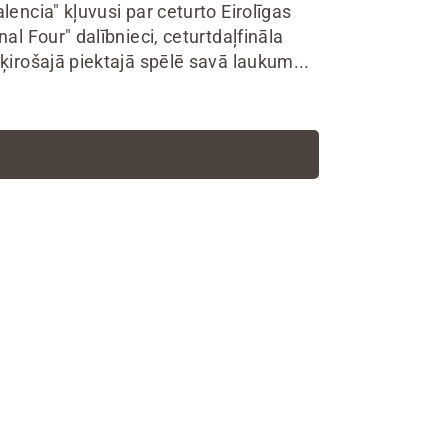
alencia" kļuvusi par ceturto Eirolīgas
nal Four" dalībnieci, ceturtdaļfināla
šķirošajā piektajā spēlē savā laukum...