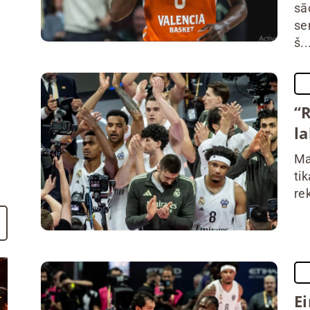
sā
se
š..
“R
la
Ma
tik
re
Ei