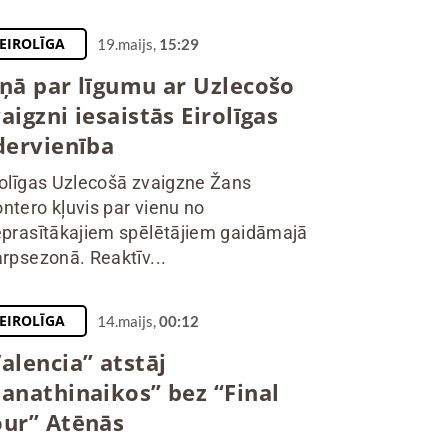
EIROLĪGA
19.maijs,
15:29
īņā par līgumu ar Uzlecošo
aigzni iesaistās Eirolīgas
dervienība
rolīgas Uzlecošā zvaigzne Žans
ntero kļuvis par vienu no
eprasītākajiem spēlētājiem gaidāmajā
arpsezonā. Reaktīv...
EIROLĪGA
14.maijs,
00:12
alencia” atstāj
Panathinaikos” bez “Final
our” Atēnās