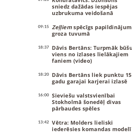
Kondratavičs: Džonsons
sniedz dažādas iespējas
uzbrukuma veidošanā
Zeļļiem
spēcīgs papildinājum
09:15
groza tuvumā
Dāvis Bertāns: Turpmāk būš
18:37
viens no izlases lielākajiem
faniem (video)
Dāvis Bertāns liek punktu 15
18:20
gadu garajai karjerai izlasē
Sieviešu valstsvienībai
16:00
Stokholmā šonedēļ divas
pārbaudes spēles
Vētra: Molders lieliski
13:42
iederēsies komandas modelī