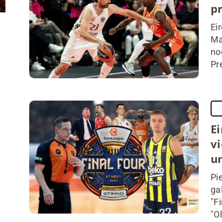
pr
Ei
Ma
no
Pre
Ei
vi
u
Pi
ga
"F
"O