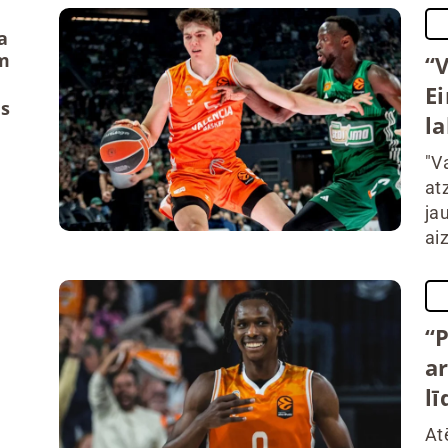
a
m
“V
Ei
us
l
"V
at
ja
aiz
“
ar
l
At