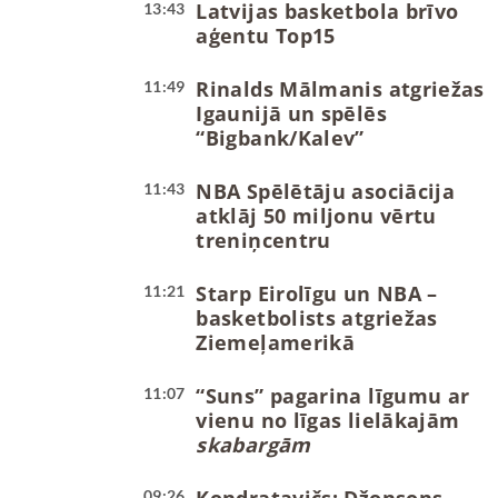
Latvijas basketbola brīvo
13:43
aģentu Top15
Rinalds Mālmanis atgriežas
11:49
Igaunijā un spēlēs
“Bigbank/Kalev”
NBA Spēlētāju asociācija
11:43
atklāj 50 miljonu vērtu
treniņcentru
Starp Eirolīgu un NBA –
11:21
basketbolists atgriežas
Ziemeļamerikā
“Suns” pagarina līgumu ar
11:07
vienu no līgas lielākajām
skabargām
09:26