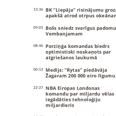
BK “Liepāja” risinājumu groz
13:36
apakšā atrod otrpus okeāna
Bošs sniedz svarīgus padom
09:03
Vembanjamam
Porziņģa komandas biedrs
08:46
optimistiski noskaņots par
atgriešanos laukumā
Medijs: “Rytas” piedāvāja
00:13
Žagaram 200 000 eiro līgumu
NBA Eiropas Londonas
22:27
komandu par miljardu vēlas
iegādāties tehnoloģiju
miljardieris