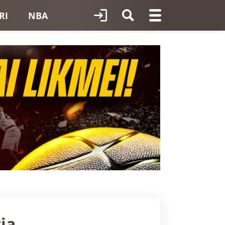
RI
NBA
ia