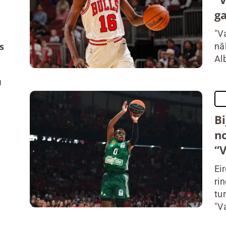
g
"V
s
nā
Al
u
Bi
n
“
Ei
ri
tu
"Va