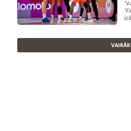
"V
"Fi
iz
VAIRĀK