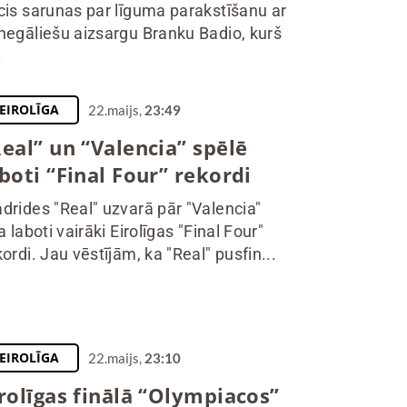
cis sarunas par līguma parakstīšanu ar
negāliešu aizsargu Branku Badio, kurš
.
EIROLĪGA
22.maijs,
23:49
eal” un “Valencia” spēlē
boti “Final Four” rekordi
drides "Real" uzvarā pār "Valencia"
a laboti vairāki Eirolīgas "Final Four"
kordi. Jau vēstījām, ka "Real" pusfin...
EIROLĪGA
22.maijs,
23:10
rolīgas finālā “Olympiacos”