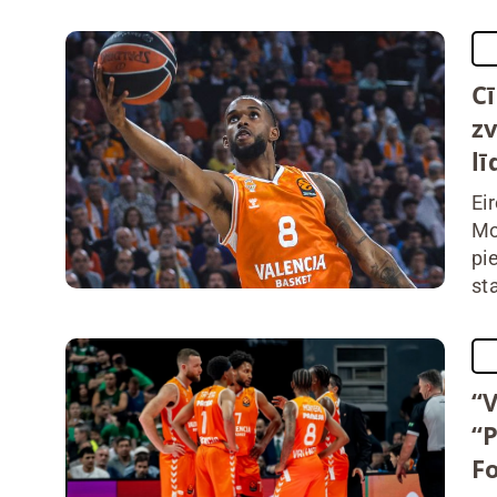
C
zv
lī
Ei
Mo
pi
st
“V
“
F