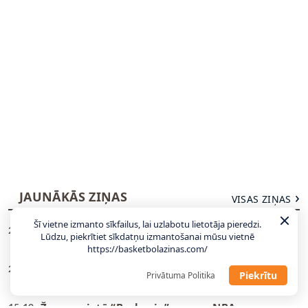
JAUNĀKĀS ZIŅAS
VISAS ZIŅAS
Šī vietne izmanto sīkfailus, lai uzlabotu lietotāja pieredzi.
U18 izlases uzbrucējs kļūst par trešo latvieti
21:04
Lūdzu, piekrītiet sīkdatņu izmantošanai mūsu vietnē
vienā B sērijas komandā
https://basketbolazinas.com/
Tonijs Pārkers: ASVEL mērķis ir kļūt par NBA
20:47
Piekrītu
Privātuma Politika
Eiropas čempioniem
Žagara vietā “Baskonia” paņem NBA
15:10