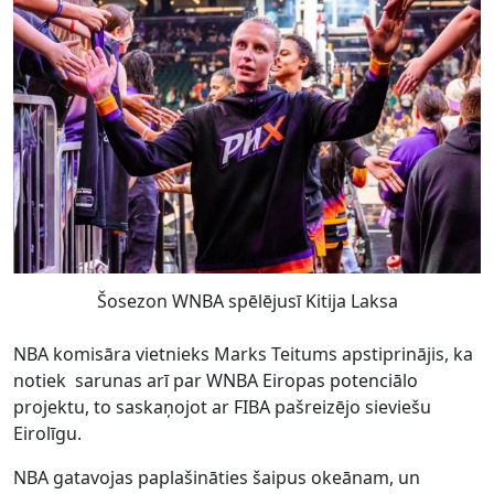
Šosezon WNBA spēlējusī Kitija Laksa
NBA komisāra vietnieks Marks Teitums apstiprinājis, ka
notiek sarunas arī par WNBA Eiropas potenciālo
projektu, to saskaņojot ar FIBA pašreizējo sieviešu
Eirolīgu.
NBA gatavojas paplašināties šaipus okeānam, un