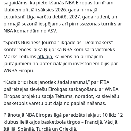
sagaidāms, ka pieteikšanās NBA Eiropas turnīram
klubiem oficiāli sāksies 2026. gada pirmajā
ceturksnī. Līga varētu debitēt 2027. gada rudenī, un
pirmajā sezonā iespējams arī pirmssezonas turnīrs ar
NBA komandām no ASV.
“Sports Business Journal” ikgadējās “Dealmakers”
konferences laikā Ņujorkā NBA komisāra vietnieks
Marks Teitums
atklāja
, ka viens no pirmajiem
jautājumiem no potenciālajiem investoriem bijis par
WNBA Eiropu.
“Kādā brīdī būs jānotiek šādai sarunai,” par FIBA
pašreizējās sieviešu Eirolīgas saskaņošanu ar WNBA
Eiropas projektu sacīja Teitums, norādot, ka sieviešu
basketbols varētu būt daļa no paplašināšanās.
Plānotajā NBA Eiropas līgā paredzēts iekļaut 10 līdz 12
klubus lielākajos basketbola tirgos – Francijā, Vācijā,
Itālijā, Spānijā, Turcijā un Grieķijā.