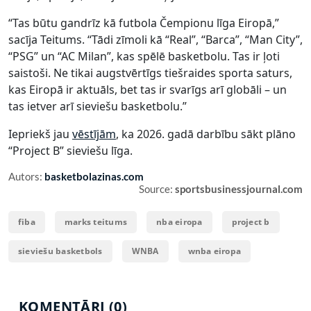
“Tas būtu gandrīz kā futbola Čempionu līga Eiropā,”
sacīja Teitums. “Tādi zīmoli kā “Real”, “Barca”, “Man City”,
“PSG” un “AC Milan”, kas spēlē basketbolu. Tas ir ļoti
saistoši. Ne tikai augstvērtīgs tiešraides sporta saturs,
kas Eiropā ir aktuāls, bet tas ir svarīgs arī globāli – un
tas ietver arī sieviešu basketbolu.”
Iepriekš jau
vēstījām
, ka 2026. gadā darbību sākt plāno
“Project B” sieviešu līga.
Autors:
basketbolazinas.com
Source:
sportsbusinessjournal.com
fiba
marks teitums
nba eiropa
project b
sieviešu basketbols
WNBA
wnba eiropa
KOMENTĀRI (0)