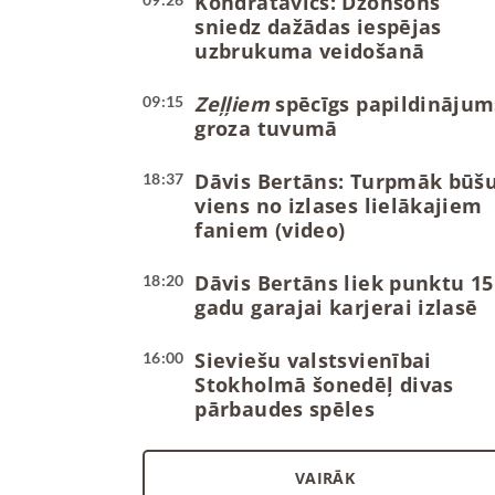
Kondratavičs: Džonsons
sniedz dažādas iespējas
uzbrukuma veidošanā
Zeļļiem
spēcīgs papildinājum
09:15
groza tuvumā
Dāvis Bertāns: Turpmāk būš
18:37
viens no izlases lielākajiem
faniem (video)
Dāvis Bertāns liek punktu 15
18:20
gadu garajai karjerai izlasē
Sieviešu valstsvienībai
16:00
Stokholmā šonedēļ divas
pārbaudes spēles
VAIRĀK