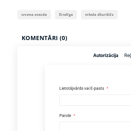
crvena zvezda
Eirolīga
nikola džurišičs
KOMENTĀRI (0)
Autorizācija
Reģ
Lietotājvārds vai E-pasts
*
Parole
*