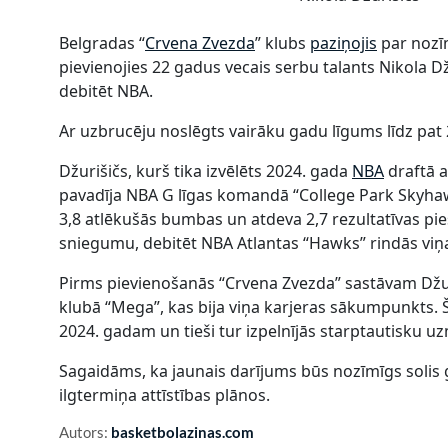
Belgradas “
Crvena Zvezda
” klubs
paziņojis
par nozī
pievienojies 22 gadus vecais serbu talants Nikola D
debitēt NBA.
Ar uzbrucēju noslēgts vairāku gadu līgums līdz pa
Džurišičs, kurš tika izvēlēts 2024. gada
NBA
draftā a
pavadīja NBA G līgas komandā “College Park Skyhawks
3,8 atlēkušās bumbas un atdeva 2,7 rezultatīvas pie
sniegumu, debitēt NBA Atlantas “Hawks” rindās viņa
Pirms pievienošanās “Crvena Zvezda” sastāvam Džur
klubā “Mega”, kas bija viņa karjeras sākumpunkts. 
2024. gadam un tieši tur izpelnījās starptautisku u
Sagaidāms, ka jaunais darījums būs nozīmīgs solis 
ilgtermiņa attīstības plānos.
Autors:
basketbolazinas.com