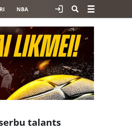
RI
NBA
 serbu talants