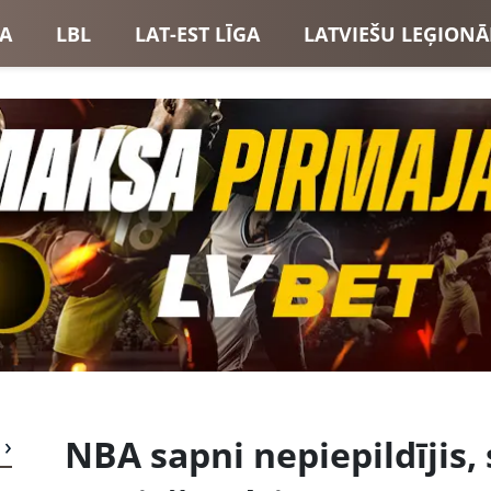
GA
LBL
LAT-EST LĪGA
LATVIEŠU LEĢIONĀ
USI
LATVIJAS IZLASE
NBA sapni nepiepildījis,