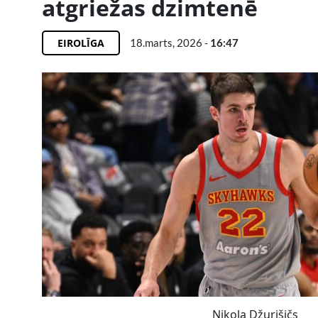
atgriežas dzimtenē
EIROLĪGA
18.marts, 2026 -
16:47
Nikola Džurišičs