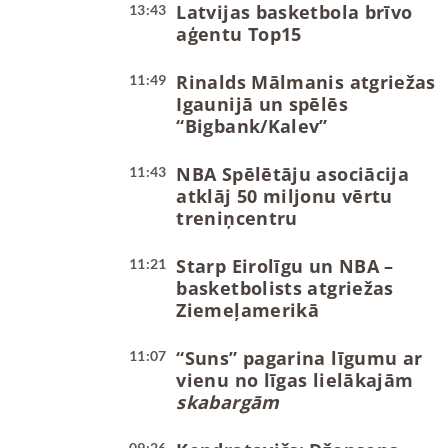
Latvijas basketbola brīvo
13:43
aģentu Top15
Rinalds Mālmanis atgriežas
11:49
Igaunijā un spēlēs
“Bigbank/Kalev”
NBA Spēlētāju asociācija
11:43
atklāj 50 miljonu vērtu
treniņcentru
Starp Eirolīgu un NBA –
11:21
basketbolists atgriežas
Ziemeļamerikā
“Suns” pagarina līgumu ar
11:07
vienu no līgas lielākajām
skabargām
09:26