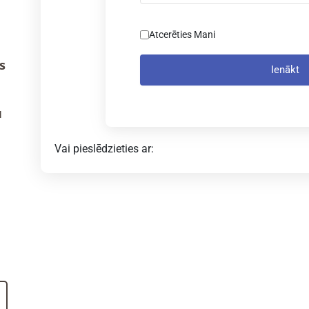
Atcerēties Mani
s
Ienākt
u
Vai pieslēdzieties ar: