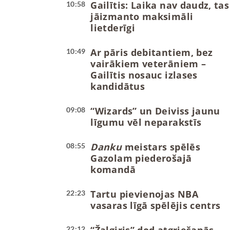
Gailītis: Laika nav daudz, tas
10:58
jāizmanto maksimāli
lietderīgi
Ar pāris debitantiem, bez
10:49
vairākiem veterāniem –
Gailītis nosauc izlases
kandidātus
“Wizards” un Deiviss jaunu
09:08
līgumu vēl neparakstīs
Danku
meistars spēlēs
08:55
Gazolam piederošajā
komandā
Tartu pievienojas NBA
22:23
vasaras līgā spēlējis centrs
22:12