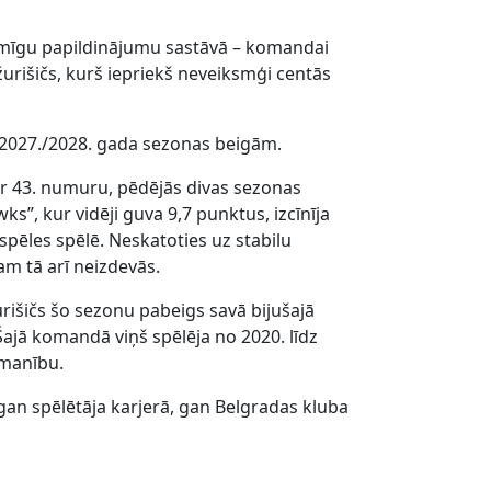
mīgu papildinājumu sastāvā – komandai
žurišičs, kurš iepriekš neveiksmģi centās
t 2027./2028. gada sezonas beigām.
r 43. numuru, pēdējās divas sezonas
”, kur vidēji guva 9,7 punktus, izcīnīja
spēles spēlē. Neskatoties uz stabilu
m tā arī neizdevās.
išičs šo sezonu pabeigs savā bijušajā
Šajā komandā viņš spēlēja no 2020. līdz
zmanību.
gan spēlētāja karjerā, gan Belgradas kluba