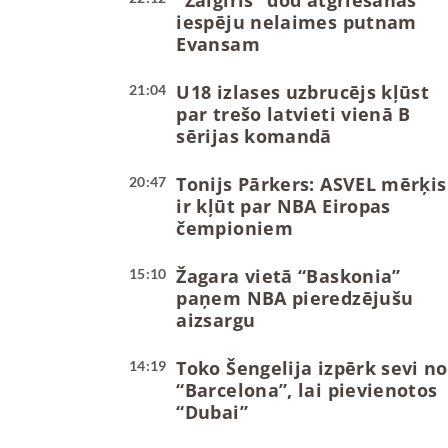
“Žalgiris” dod atgriešanās
iespēju nelaimes putnam
Evansam
U18 izlases uzbrucējs kļūst
21:04
par trešo latvieti vienā B
sērijas komandā
Tonijs Pārkers: ASVEL mērķis
20:47
ir kļūt par NBA Eiropas
čempioniem
Žagara vietā “Baskonia”
15:10
paņem NBA pieredzējušu
aizsargu
Toko Šengelija izpērk sevi no
14:19
“Barcelona”, lai pievienotos
“Dubai”