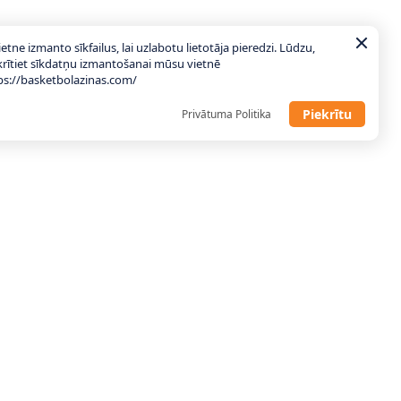
ietne izmanto sīkfailus, lai uzlabotu lietotāja pieredzi. Lūdzu,
krītiet sīkdatņu izmantošanai mūsu vietnē
ps://basketbolazinas.com/
Piekrītu
Privātuma Politika