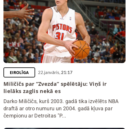
EIROLĪGA
22.janvāris,
21:17
Miličičs par “Zvezda” spēlētāju: Viņš ir
lielāks zaglis nekā es
Darko Miličičs, kurš 2003. gadā tika izvēlēts NBA
draftā ar otro numuru un 2004. gadā kļuva par
čempionu ar Detroitas "P...