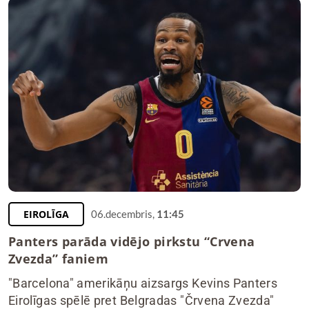
EIROLĪGA
06.decembris,
11:45
Panters parāda vidējo pirkstu “Crvena
Zvezda” faniem
"Barcelona" amerikāņu aizsargs Kevins Panters
Eirolīgas spēlē pret Belgradas "Črvena Zvezda"