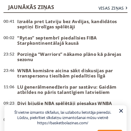
JAUNĀKĀS ZIŅAS
VISAS ZIŅAS
Izraēla pret Latviju bez Avdijas, kandidātos
00:41
septiņi Eirolīgas spēlētāji
“Rytas” septembrī piedalīsies FIBA
00:02
Starpkontinentālajā kausā
Porziņģa “Warriors” nākamo plāno kā pārejas
23:52
sezonu
WNBA komisāre aicina sākt diskusijas par
23:46
transpersonu tiesībām piedalīties līgā
LU ģenerālmenedžeris par sastāvu: Gaidām
11:06
atbildes no pāris talantīgiem latviešiem
Divi bijušie NBA spēlētāji piesakas WNBA
09:23
draftam
Šī vietne izmanto sīkfailus, lai uzlabotu lietotāja pieredzi.
Lūdzu, piekrītiet sīkdatņu izmantošanai mūsu vietnē
Hezonja, Šaričs, Zubacs: Latvijas pretiniekiem
00:27
https://basketbolazinas.com/
kandidātos visi labākie