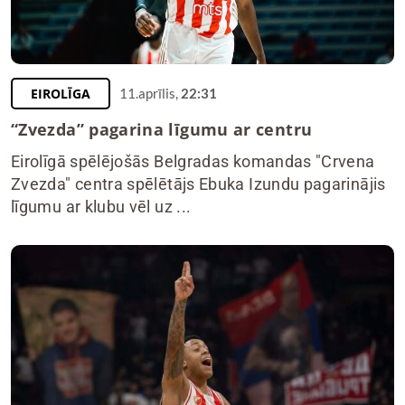
EIROLĪGA
11.aprīlis,
22:31
“Zvezda” pagarina līgumu ar centru
Eirolīgā spēlējošās Belgradas komandas "Crvena
Zvezda" centra spēlētājs Ebuka Izundu pagarinājis
līgumu ar klubu vēl uz ...