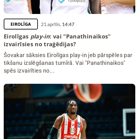
EIROLĪGA
21.aprīlis,
14:47
Eirolīgas
play-in
: vai “Panathinaikos”
izvairīsies no traģēdijas?
Šovakar sāksies Eirolīgas play-in jeb pārspēles par
tikšanu izslēgšanas turnīrā. Vai "Panathinaikos"
spēs izvairīties no...