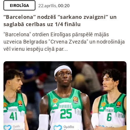
EIROLĪGA
22.aprīlis,
00:20
“Barcelona” nodzēš “sarkano zvaigzni” un
saglabā cerības uz 1/4 finālu
"Barcelona" otrdien Eirolīgas pārspēlē mājās
uzveica Belgradas "Crvena Zvezda" un nodrošināja
vēl vienu iespēju cīņā par...