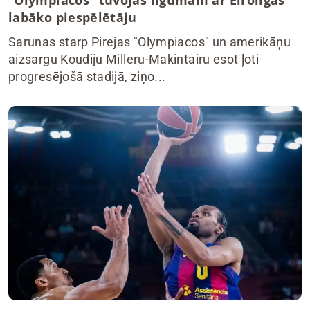
“Olympiacos” tuvojas līgumam ar Eirolīgas
labāko piespēlētāju
Sarunas starp Pirejas "Olympiacos" un amerikāņu
aizsargu Koudiju Milleru-Makintairu esot ļoti
progresējošā stadijā, ziņo...