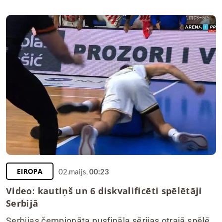
EIROPA
02.maijs,
00:23
Video: kautiņš un 6 diskvalificēti spēlētāji
Serbijā
Serbijas čempionāta pusfināla sērijas otrajā spēlē