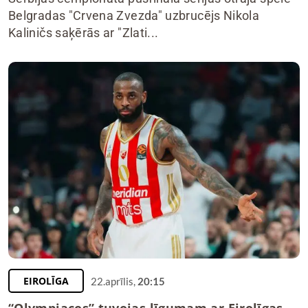
Belgradas "Crvena Zvezda" uzbrucējs Nikola
Kaliničs saķērās ar "Zlati...
EIROLĪGA
22.aprīlis,
20:15