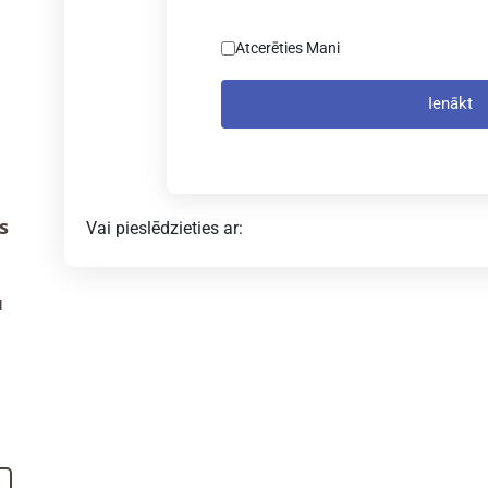
Atcerēties Mani
Ienākt
s
Vai pieslēdzieties ar:
u