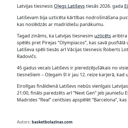
Latvijas tiesnesis
Oļegs Latiševs
tiesās 2026. gada
E
Latiševam bija uzticēta kārtības nodrošināšana pusf
kas noslēdzās ar madridiešu panākumu.
Tagad zināms, ka Latvijas tiesnesim
uzticēts
aribtra
spēlēs pret Pirejas “Olympiacos”, kas savā pusfiāl
Latiševa spēli tiesās arī Vācijas tiesnesis Roberts 
Radovičs.
45 gadus vecais Latiševs ir pieredzējušākais no vis
tiesnešiem – Oļegam šī ir jau 12. reize karjerā, kad 
Eirolīgas fināldienā Latiševs nebūs vienīgais Latvijas
21:00, fināls paredzēts arī “Next Gen” jeb jauniešu E
Madrides “Real” centīsies apspēlēt “Barcelona”, ka
Autors:
basketbolazinas.com