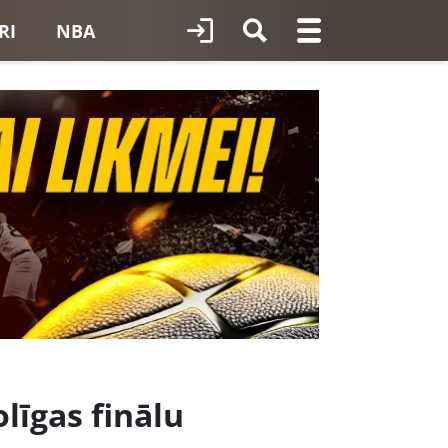
RI
NBA
olīgas finālu