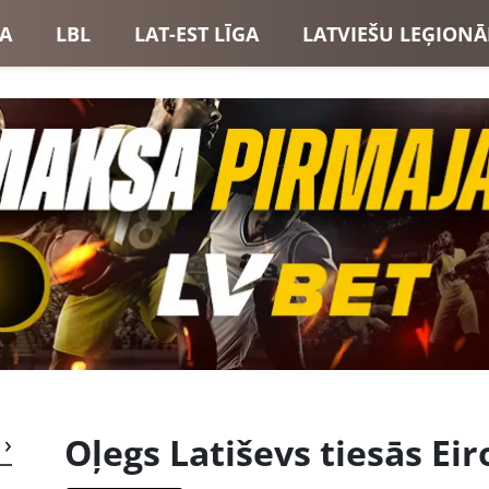
GA
LBL
LAT-EST LĪGA
LATVIEŠU LEĢIONĀ
USI
LATVIJAS IZLASE
Oļegs Latiševs tiesās Eir