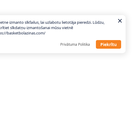
ietne izmanto sīkfailus, lai uzlabotu lietotāja pieredzi. Lūdzu,
krītiet sīkdatņu izmantošanai mūsu vietnē
ps://basketbolazinas.com/
Piekrītu
Privātuma Politika