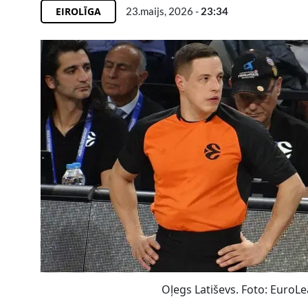
EIROLĪGA
23.maijs, 2026 -
23:34
Oļegs Latiševs. Foto: EuroL