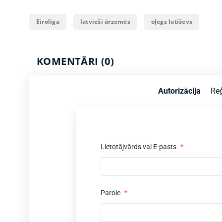
Eirolīga
latvieši ārzemēs
oļegs latiševs
KOMENTĀRI (0)
Autorizācija
Reģ
Lietotājvārds vai E-pasts
*
Parole
*