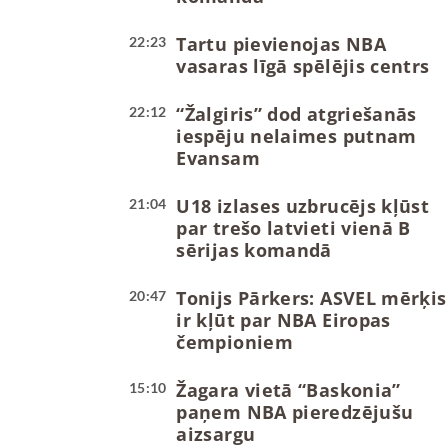
Tartu pievienojas NBA
22:23
vasaras līgā spēlējis centrs
“Žalgiris” dod atgriešanās
22:12
iespēju nelaimes putnam
Evansam
U18 izlases uzbrucējs kļūst
21:04
par trešo latvieti vienā B
sērijas komandā
Tonijs Pārkers: ASVEL mērķis
20:47
ir kļūt par NBA Eiropas
čempioniem
Žagara vietā “Baskonia”
15:10
paņem NBA pieredzējušu
aizsargu