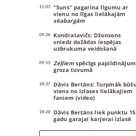
“Suns” pagarina līgumu ar
11:07
vienu no līgas lielākajām
skabargām
Kondratavičs: Džonsons
09:26
sniedz dažādas iespējas
uzbrukuma veidošanā
Zeļļiem
spēcīgs papildinājum
09:15
groza tuvumā
Dāvis Bertāns: Turpmāk būš
18:37
viens no izlases lielākajiem
faniem (video)
Dāvis Bertāns liek punktu 15
18:20
gadu garajai karjerai izlasē