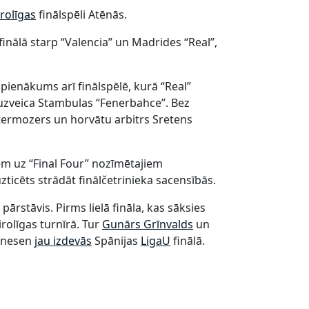
irolīgas
finālspēli Atēnās.
inālā starp “Valencia” un Madrides “Real”,
 pienākums arī finālspēlē, kurā “Real”
ā uzveica Stambulas “Fenerbahce”. Bez
Lotermozers un horvātu arbitrs Sretens
iem uz “Final Four” nozīmētajiem
uzticēts strādāt finālčetrinieka sacensībās.
 pārstāvis. Pirms lielā fināla, kas sāksies
irolīgas turnīrā. Tur
Gunārs Grīnvalds
un
s nesen
jau izdevās
Spānijas
LigaU
finālā.