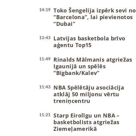
Toko Šengelija izpērk sevi no
14:19
“Barcelona”, lai pievienotos
“Dubai”
Latvijas basketbola brīvo
13:43
aģentu Top15
Rinalds Mālmanis atgriežas
11:49
Igaunijā un spēlēs
“Bigbank/Kalev”
NBA Spēlētāju asociācija
11:43
atklāj 50 miljonu vērtu
treniņcentru
Starp Eirolīgu un NBA –
11:21
basketbolists atgriežas
Ziemeļamerikā