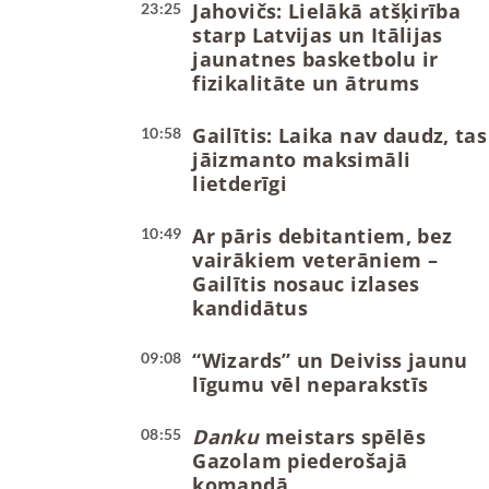
Jahovičs: Lielākā atšķirība
23:25
starp Latvijas un Itālijas
jaunatnes basketbolu ir
fizikalitāte un ātrums
Gailītis: Laika nav daudz, tas
10:58
jāizmanto maksimāli
lietderīgi
Ar pāris debitantiem, bez
10:49
vairākiem veterāniem –
Gailītis nosauc izlases
kandidātus
“Wizards” un Deiviss jaunu
09:08
līgumu vēl neparakstīs
Danku
meistars spēlēs
08:55
Gazolam piederošajā
komandā