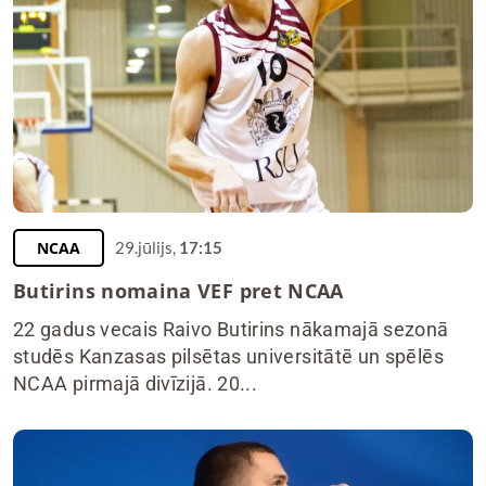
NCAA
29.jūlijs,
17:15
Butirins nomaina VEF pret NCAA
22 gadus vecais Raivo Butirins nākamajā sezonā
studēs Kanzasas pilsētas universitātē un spēlēs
NCAA pirmajā divīzijā. 20...