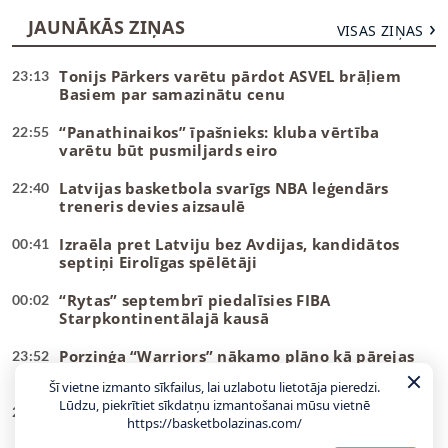
JAUNĀKĀS ZIŅAS
VISAS ZIŅAS
Tonijs Pārkers varētu pārdot ASVEL brāļiem
23:13
Basiem par samazinātu cenu
“Panathinaikos” īpašnieks: kluba vērtība
22:55
varētu būt pusmiljards eiro
Latvijas basketbola svarīgs NBA leģendārs
22:40
treneris devies aizsaulē
Izraēla pret Latviju bez Avdijas, kandidātos
00:41
septiņi Eirolīgas spēlētāji
“Rytas” septembrī piedalīsies FIBA
00:02
Starpkontinentālajā kausā
Porziņģa “Warriors” nākamo plāno kā pārejas
23:52
sezonu
Šī vietne izmanto sīkfailus, lai uzlabotu lietotāja pieredzi.
Lūdzu, piekrītiet sīkdatņu izmantošanai mūsu vietnē
WNBA komisāre aicina sākt diskusijas par
23:46
https://basketbolazinas.com/
transpersonu tiesībām piedalīties līgā