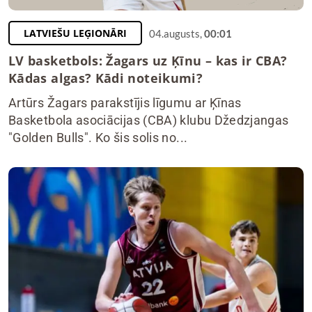
LATVIEŠU LEĢIONĀRI
04.augusts,
00:01
LV basketbols: Žagars uz Ķīnu – kas ir CBA?
Kādas algas? Kādi noteikumi?
Artūrs Žagars parakstījis līgumu ar Ķīnas
Basketbola asociācijas (CBA) klubu Džedzjangas
"Golden Bulls". Ko šis solis no...