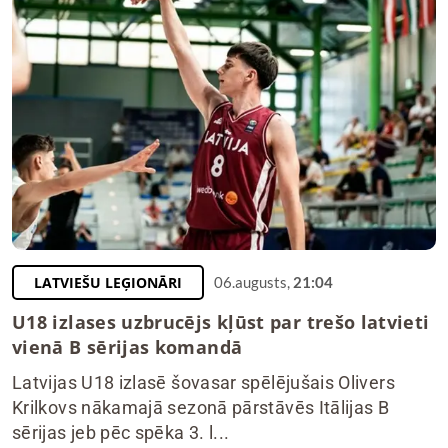
LATVIEŠU LEĢIONĀRI
06.augusts,
21:04
U18 izlases uzbrucējs kļūst par trešo latvieti
vienā B sērijas komandā
Latvijas U18 izlasē šovasar spēlējušais Olivers
Krilkovs nākamajā sezonā pārstāvēs Itālijas B
sērijas jeb pēc spēka 3. l...