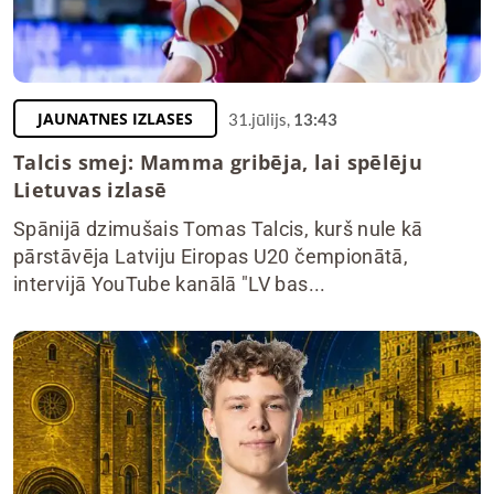
JAUNATNES IZLASES
31.jūlijs,
13:43
Talcis smej: Mamma gribēja, lai spēlēju
Lietuvas izlasē
Spānijā dzimušais Tomas Talcis, kurš nule kā
pārstāvēja Latviju Eiropas U20 čempionātā,
intervijā YouTube kanālā "LV bas...