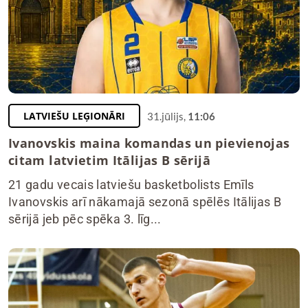
LATVIEŠU LEĢIONĀRI
31.jūlijs,
11:06
Ivanovskis maina komandas un pievienojas
citam latvietim Itālijas B sērijā
21 gadu vecais latviešu basketbolists Emīls
Ivanovskis arī nākamajā sezonā spēlēs Itālijas B
sērijā jeb pēc spēka 3. līg...