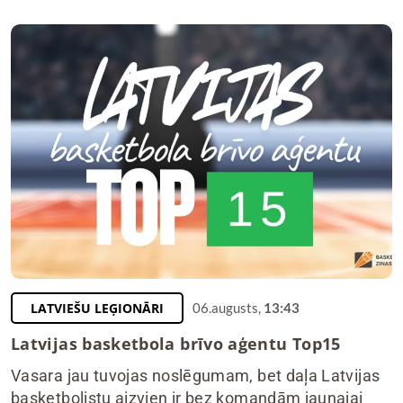
LATVIEŠU LEĢIONĀRI
06.augusts,
13:43
Latvijas basketbola brīvo aģentu Top15
Vasara jau tuvojas noslēgumam, bet daļa Latvijas
basketbolistu aizvien ir bez komandām jaunajai