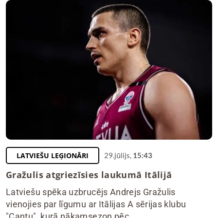
LATVIEŠU LEĢIONĀRI
29.jūlijs,
15:43
Gražulis atgriezīsies laukumā Itālijā
Latviešu spēka uzbrucējs Andrejs Gražulis
vienojies par līgumu ar Itālijas A sērijas klubu
"Cantu", kurā nākamsezon pēc ...