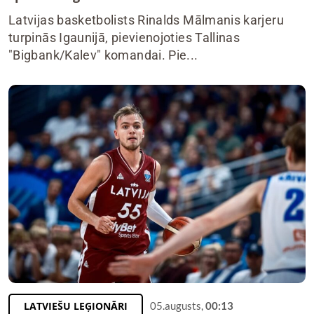
Latvijas basketbolists Rinalds Mālmanis karjeru
turpinās Igaunijā, pievienojoties Tallinas
"Bigbank/Kalev" komandai. Pie...
LATVIEŠU LEĢIONĀRI
05.augusts,
00:13