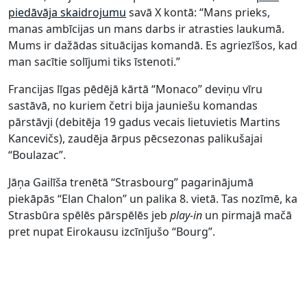
piedāvāja skaidrojumu
savā X kontā: “Mans prieks,
manas ambīcijas un mans darbs ir atrasties laukumā.
Mums ir dažādas situācijas komandā. Es agriezīšos, kad
man sacītie solījumi tiks īstenoti.”
Francijas līgas pēdējā kārtā “Monaco” deviņu vīru
sastāvā, no kuriem četri bija jauniešu komandas
pārstāvji (debitēja 19 gadus vecais lietuvietis Martins
Kancevičs), zaudēja ārpus pēcsezonas palikušajai
“Boulazac”.
Jāņa Gailīša trenētā “Strasbourg” pagarinājumā
piekāpās “Elan Chalon” un palika 8. vietā. Tas nozīmē, ka
Strasbūra spēlēs pārspēlēs jeb
play-in
un pirmajā mačā
pret nupat Eirokausu izcīnījušo “Bourg”.