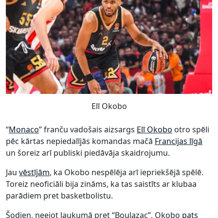
Elī Okobo
“
Monaco
” franču vadošais aizsargs
Elī Okobo
otro spēli
pēc kārtas nepiedalījās komandas mačā
Francijas līgā
un šoreiz arī publiski piedāvāja skaidrojumu.
Jau
vēstījām
, ka Okobo nespēlēja arī iepriekšējā spēlē.
Toreiz neoficiāli bija zināms, ka tas saistīts ar klubaa
parādiem pret basketbolistu.
Šodien, neejot laukumā pret “Boulazac”, Okobo
pats