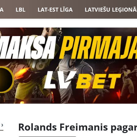
GA
LBL
LAT-EST LĪGA
LATVIEŠU LEĢIONĀ
USI
LATVIJAS IZLASE
Rolands Freimanis paga