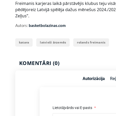
Freimanis karjeras laikā pārstāvējis klubus teju visā
pēdējoreiz Latvijā spēlēja dažus mēnešus 2024./202
Zeļļus”.
Autors:
basketbolazinas.com
katara
latvieši ārzemēs
rolands freimanis
KOMENTĀRI (0)
Autorizācija
Reģ
–
Lietotājvārds vai E-pasts
*