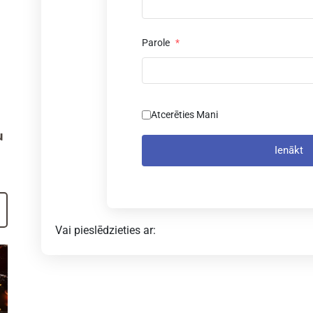
Parole
*
Atcerēties Mani
u
Ienākt
Vai pieslēdzieties ar: