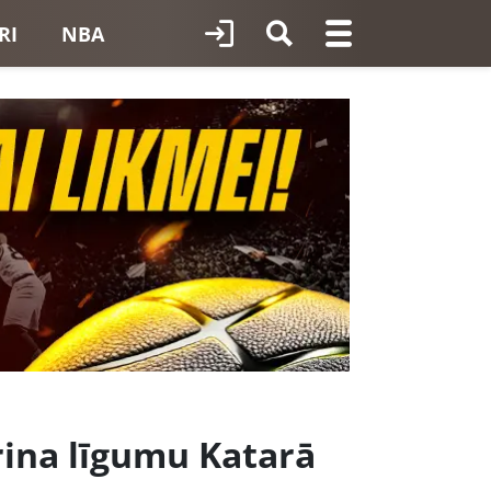
RI
NBA
rina līgumu Katarā