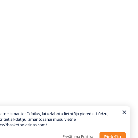
ietne izmanto sīkfailus, lai uzlabotu lietotāja pieredzi. Lūdzu,
krītiet sīkdatņu izmantošanai mūsu vietnē
ps://basketbolazinas.com/
Piekrītu
Privātuma Politika