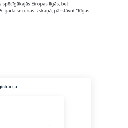
s spēcīgākajās Eiropas līgās, bet
5. gada sezonas izskaņā, pārstāvot “Rīgas
istrācija