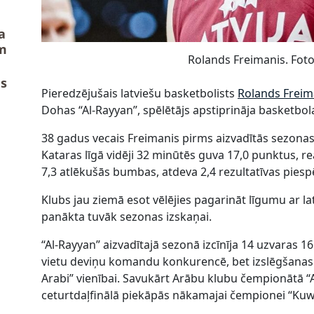
a
m
Rolands Freimanis. Foto
us
Pieredzējušais latviešu basketbolists
Rolands Freim
Dohas “Al-Rayyan”, spēlētājs apstiprināja basketbo
38 gadus vecais Freimanis pirms aizvadītās sezonas
Kataras līgā vidēji 32 minūtēs guva 17,0 punktus, re
7,3 atlēkušās bumbas, atdeva 2,4 rezultatīvas pies
Klubs jau ziemā esot vēlējies pagarināt līgumu ar l
panākta tuvāk sezonas izskaņai.
“Al-Rayyan” aizvadītajā sezonā izcīnīja 14 uzvaras 1
vietu deviņu komandu konkurencē, bet izslēgšanas tu
Arabi” vienībai. Savukārt Arābu klubu čempionātā “A
ceturtdaļfinālā piekāpās nākamajai čempionei “Kuwa