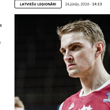
LATVIEŠU LEĢIONĀRI
26.jūnijs, 2026 -
14:13
s
u