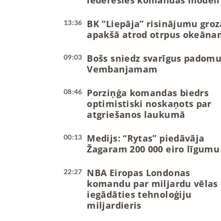
iederēsies komandas modelī
BK “Liepāja” risinājumu groz
13:36
apakšā atrod otrpus okeāna
Bošs sniedz svarīgus padom
09:03
Vembanjamam
Porziņģa komandas biedrs
08:46
optimistiski noskaņots par
atgriešanos laukumā
Medijs: “Rytas” piedāvāja
00:13
Žagaram 200 000 eiro līgumu
NBA Eiropas Londonas
22:27
komandu par miljardu vēlas
iegādāties tehnoloģiju
miljardieris