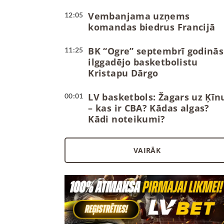
Vembanjama uzņems
12:05
komandas biedrus Francijā
BK “Ogre” septembrī godinās
11:25
ilggadējo basketbolistu
Kristapu Dārgo
LV basketbols: Žagars uz Ķīn
00:01
– kas ir CBA? Kādas algas?
Kādi noteikumi?
VAIRĀK