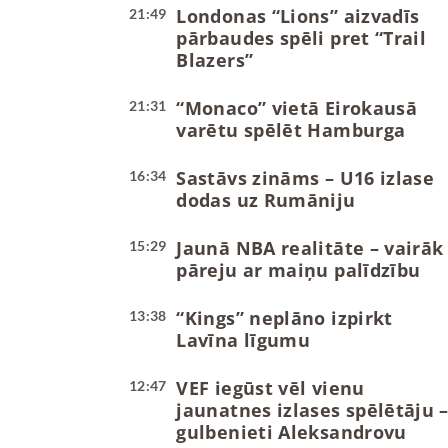
Londonas “Lions” aizvadīs
21:49
pārbaudes spēli pret “Trail
Blazers”
“Monaco” vietā Eirokausā
21:31
varētu spēlēt Hamburga
Sastāvs zināms – U16 izlase
16:34
dodas uz Rumāniju
Jaunā NBA realitāte – vairāk
15:29
pāreju ar maiņu palīdzību
“Kings” neplāno izpirkt
13:38
Lavīna līgumu
VEF iegūst vēl vienu
12:47
jaunatnes izlases spēlētāju 
gulbenieti Aleksandrovu