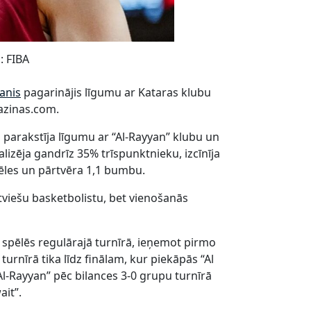
: FIBA
anis
pagarinājis līgumu ar Kataras klubu
lazinas.com.
 parakstīja līgumu ar “Al-Rayyan” klubu un
alizēja gandrīz 35% trīspunktnieku, izcīnīja
pēles un pārtvēra 1,1 bumbu.
atviešu basketbolistu, bet vienošanās
6 spēlēs regulārajā turnīrā, ieņemot pirmo
rnīrā tika līdz finālam, kur piekāpās “Al
l-Rayyan” pēc bilances 3-0 grupu turnīrā
it”.