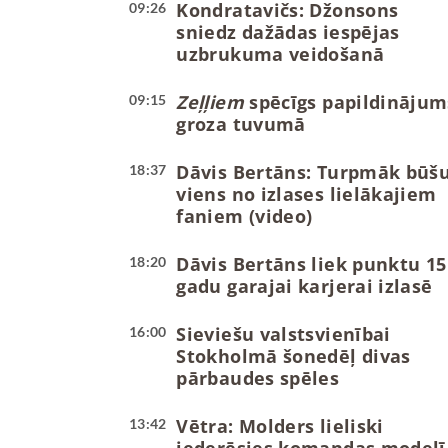
Kondratavičs: Džonsons
09:26
sniedz dažādas iespējas
uzbrukuma veidošanā
Zeļļiem
spēcīgs papildinājum
09:15
groza tuvumā
Dāvis Bertāns: Turpmāk būš
18:37
viens no izlases lielākajiem
faniem (video)
Dāvis Bertāns liek punktu 15
18:20
gadu garajai karjerai izlasē
Sieviešu valstsvienībai
16:00
Stokholmā šonedēļ divas
pārbaudes spēles
Vētra: Molders lieliski
13:42