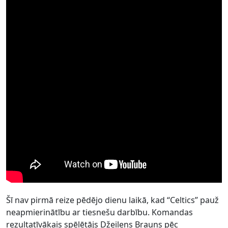
Šī nav pirmā reize pēdējo dienu laikā, kad “Celtics” pauž
neapmierinātību ar tiesnešu darbību. Komandas
rezultatīvākais spēlētājs Džeilens Brauns pēc