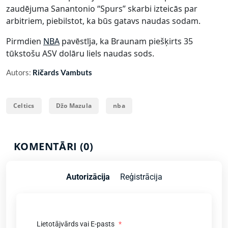
zaudējuma Sanantonio “Spurs” skarbi izteicās par
arbitriem, piebilstot, ka būs gatavs naudas sodam.
Pirmdien
NBA
pavēstīja, ka Braunam piešķirts 35
tūkstošu ASV dolāru liels naudas sods.
Autors:
Ričards Vambuts
Celtics
Džo Mazula
nba
KOMENTĀRI (0)
Autorizācija
Reģistrācija
Lietotājvārds vai E-pasts
*