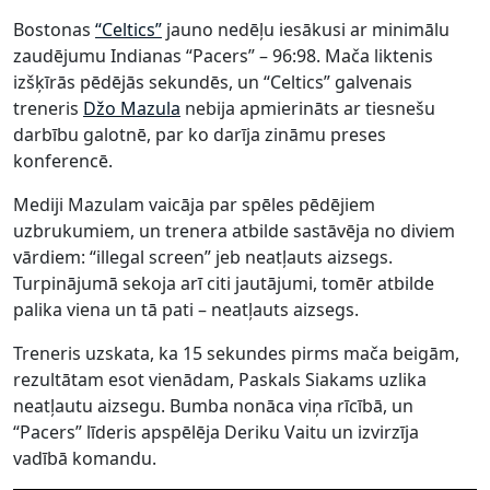
Bostonas
“Celtics”
jauno nedēļu iesākusi ar minimālu
zaudējumu Indianas “Pacers” – 96:98. Mača liktenis
izšķīrās pēdējās sekundēs, un “Celtics” galvenais
treneris
Džo Mazula
nebija apmierināts ar tiesnešu
darbību galotnē, par ko darīja zināmu preses
konferencē.
Mediji Mazulam vaicāja par spēles pēdējiem
uzbrukumiem, un trenera atbilde sastāvēja no diviem
vārdiem: “illegal screen” jeb neatļauts aizsegs.
Turpinājumā sekoja arī citi jautājumi, tomēr atbilde
palika viena un tā pati – neatļauts aizsegs.
Treneris uzskata, ka 15 sekundes pirms mača beigām,
rezultātam esot vienādam, Paskals Siakams uzlika
neatļautu aizsegu. Bumba nonāca viņa rīcībā, un
“Pacers” līderis apspēlēja Deriku Vaitu un izvirzīja
vadībā komandu.