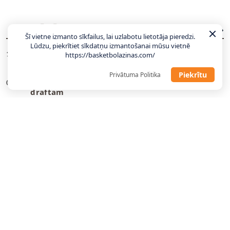
JAUNĀKĀS ZIŅAS
VISAS ZIŅAS
Šī vietne izmanto sīkfailus, lai uzlabotu lietotāja pieredzi.
Lūdzu, piekrītiet sīkdatņu izmantošanai mūsu vietnē
LU ģenerālmenedžeris par sastāvu: Gaidām
11:06
https://basketbolazinas.com/
atbildes no pāris talantīgiem latviešiem
Piekrītu
Privātuma Politika
Divi bijušie NBA spēlētāji piesakas WNBA
09:23
draftam
Hezonja, Šaričs, Zubacs: Latvijas pretiniekiem
00:27
kandidātos visi labākie
Jahovičs: Lielākā atšķirība starp Latvijas un
23:25
Itālijas jaunatnes basketbolu ir fizikalitāte un
ātrums
Gailītis: Laika nav daudz, tas jāizmanto
10:58
maksimāli lietderīgi
Ar pāris debitantiem, bez vairākiem
10:49
veterāniem – Gailītis nosauc izlases kandidātus