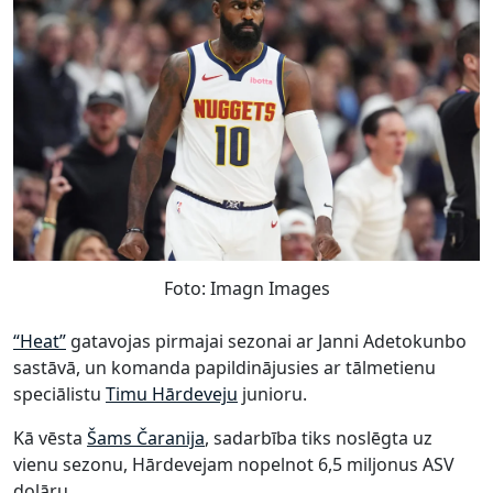
Foto: Imagn Images
“Heat”
gatavojas pirmajai sezonai ar Janni Adetokunbo
sastāvā, un komanda papildinājusies ar tālmetienu
speciālistu
Timu Hārdeveju
junioru.
Kā vēsta
Šams Čaranija
, sadarbība tiks noslēgta uz
vienu sezonu, Hārdevejam nopelnot 6,5 miljonus ASV
dolāru.