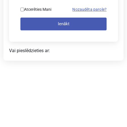
Atcerēties Mani
Nozaudēta parole?
Ienākt
Vai pieslēdzieties ar: