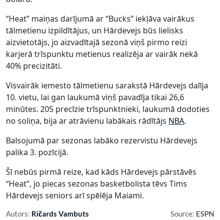
“Heat” maiņas darījumā ar “Bucks” iekļāva vairākus
tālmetienu izpildītājus, un Hārdevejs būs lielisks
aizvietotājs, jo aizvadītajā sezonā viņš pirmo reizi
karjerā trīspunktu metienus realizēja ar vairāk nekā
40% precizitāti.
Visvairāk iemesto tālmetienu sarakstā Hārdevejs dalīja
10. vietu, lai gan laukumā viņš pavadīja tikai 26,6
minūtes. 205 precīzie trīspunktnieki, laukumā dodoties
no soliņa, bija ar atrāvienu labākais rādītājs
NBA
.
Balsojumā par sezonas labāko rezervistu Hārdevejs
palika 3. pozīcijā.
Šī nebūs pirmā reize, kad kāds Hārdevejs pārstāvēs
“Heat”, jo piecas sezonas basketbolista tēvs Tims
Hārdevejs seniors arī spēlēja Maiami.
Autors:
Ričards Vambuts
Source:
ESPN