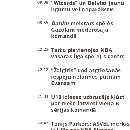
“Wizards” un Deiviss jaunu
09:08
līgumu vēl neparakstīs
Danku
meistars spēlēs
08:55
Gazolam piederošajā
komandā
Tartu pievienojas NBA
22:23
vasaras līgā spēlējis centrs
“Žalgiris” dod atgriešanās
22:12
iespēju nelaimes putnam
Evansam
U18 izlases uzbrucējs kļūst
21:04
par trešo latvieti vienā B
sērijas komandā
Tonijs Pārkers: ASVEL mērķis
20:47