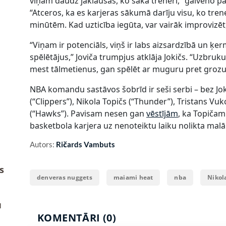
viņam daudz jāklausās, ko saka treneri,” galveno p
“Atceros, ka es karjeras sākumā darīju visu, ko trene
minūtēm. Kad uzticība iegūta, var vairāk improvizēt,
“Viņam ir potenciāls, viņš ir labs aizsardzībā un ķ
spēlētājus,” Joviča trumpjus atklāja Jokičs. “Uzbru
mest tālmetienus, gan spēlēt ar muguru pret grozu
NBA komandu sastāvos šobrīd ir seši serbi – bez Jo
(“Clippers”), Nikola Topičs (“Thunder”), Tristans Vuk
(“Hawks”). Pavisam nesen gan
vēstījām
, ka Topičam
basketbola karjera uz nenoteiktu laiku nolikta malā
Autors:
Ričards Vambuts
s
denveras nuggets
maiami heat
nba
Nikola
u
KOMENTĀRI (0)