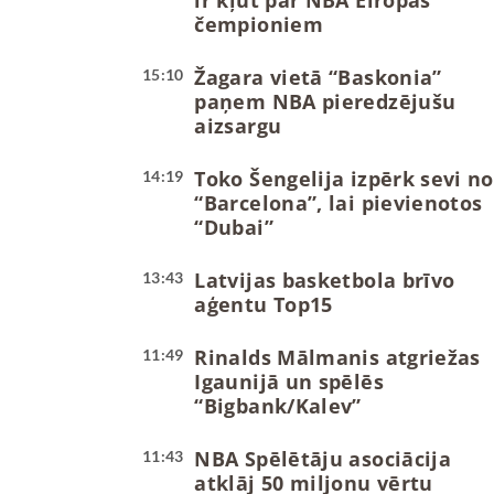
ir kļūt par NBA Eiropas
čempioniem
Žagara vietā “Baskonia”
15:10
paņem NBA pieredzējušu
aizsargu
Toko Šengelija izpērk sevi no
14:19
“Barcelona”, lai pievienotos
“Dubai”
Latvijas basketbola brīvo
13:43
aģentu Top15
Rinalds Mālmanis atgriežas
11:49
Igaunijā un spēlēs
“Bigbank/Kalev”
NBA Spēlētāju asociācija
11:43
atklāj 50 miljonu vērtu