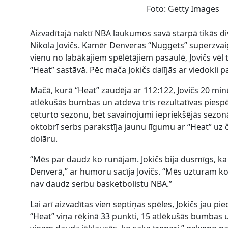
Foto: Getty Images
Aizvadītajā naktī NBA laukumos savā starpā tikās div
Nikola Jovičs. Kamēr Denveras “Nuggets” superzvaigz
vienu no labākajiem spēlētājiem pasaulē, Jovičs vēl 
“Heat” sastāvā. Pēc mača Jokičs dalījās ar viedokli pa
Mačā, kurā “Heat” zaudēja ar 112:122, Jovičs 20 minū
atlēkušās bumbas un atdeva trīs rezultatīvas piesp
ceturto sezonu, bet savainojumi iepriekšējās sezon
oktobrī serbs parakstīja jaunu līgumu ar “Heat” u
dolāru.
“Mēs par daudz ko runājam. Jokičs bija dusmīgs, ka
Denverā,” ar humoru sacīja Jovičs. “Mēs uzturam 
nav daudz serbu basketbolistu NBA.”
Lai arī aizvadītas vien septiņas spēles, Jokičs jau pie
“Heat” viņa rēķinā 33 punkti, 15 atlēkušās bumbas u