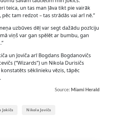
adomu savam tautietim min Jokičs.
ri teica, un tas man ļāva tikt pie vairāk
 pēc tam redzot – tas strādās vai arī nē.”
ermeņa uzbūves dēļ var segt dažādu pozīciju
kumā viņš var gan spēlēt ar bumbu, gan
.”
kiča un Joviča arī Bogdans Bogdanovičs
cevičs (“Wizards”) un Nikola Durisičs
 konstatēts sēklinieku vēzis, tāpēc
.
Source:
Miami Herald
 Jokičs
Nikola Jovičs