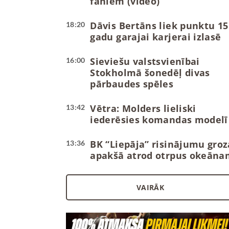
faniem (video)
Dāvis Bertāns liek punktu 15
18:20
gadu garajai karjerai izlasē
Sieviešu valstsvienībai
16:00
Stokholmā šonedēļ divas
pārbaudes spēles
Vētra: Molders lieliski
13:42
iederēsies komandas modelī
BK “Liepāja” risinājumu groz
13:36
apakšā atrod otrpus okeāna
VAIRĀK