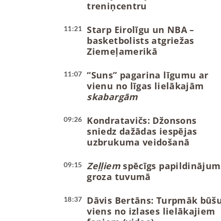
treniņcentru
Starp Eirolīgu un NBA –
11:21
basketbolists atgriežas
Ziemeļamerikā
“Suns” pagarina līgumu ar
11:07
vienu no līgas lielākajām
skabargām
Kondratavičs: Džonsons
09:26
sniedz dažādas iespējas
uzbrukuma veidošanā
Zeļļiem
spēcīgs papildinājum
09:15
groza tuvumā
Dāvis Bertāns: Turpmāk būš
18:37
viens no izlases lielākajiem