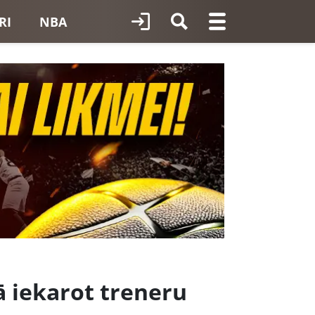
RI
NBA
ā iekarot treneru