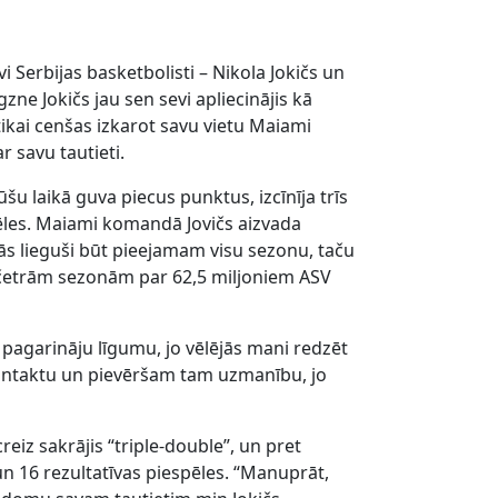
i Serbijas basketbolisti – Nikola Jokičs un
ne Jokičs jau sen sevi apliecinājis kā
tikai cenšas izkarot savu vietu Maiami
r savu tautieti.
šu laikā guva piecus punktus, izcīnīja trīs
ēles. Maiami komandā Jovičs aizvada
ās lieguši būt pieejamam visu sezonu, taču
z četrām sezonām par 62,5 miljoniem ASV
 pagarināju līgumu, jo vēlējās mani redzēt
kontaktu un pievēršam tam uzmanību, jo
creiz sakrājis “triple-double”, un pret
n 16 rezultatīvas piespēles. “Manuprāt,