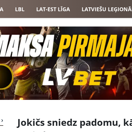
GA
LBL
LAT-EST LĪGA
LATVIEŠU LEĢIONĀ
USI
LATVIJAS IZLASE
Jokičs sniedz padomu, k