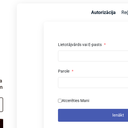
Autorizācija
Reģ
Lietotājvārds vai E-pasts
*
Parole
*
a
m
Atcerēties Mani
Ienākt