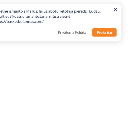
ietne izmanto sīkfailus, lai uzlabotu lietotāja pieredzi. Lūdzu,
krītiet sīkdatņu izmantošanai mūsu vietnē
ps://basketbolazinas.com/
Piekrītu
Privātuma Politika