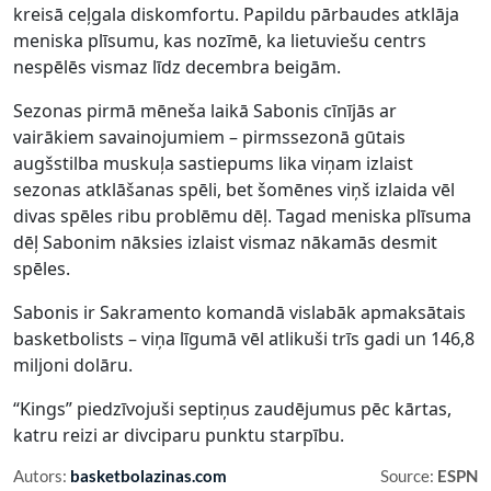
kreisā ceļgala diskomfortu. Papildu pārbaudes atklāja
meniska plīsumu, kas nozīmē, ka lietuviešu centrs
nespēlēs vismaz līdz decembra beigām.
Sezonas pirmā mēneša laikā Sabonis cīnījās ar
vairākiem savainojumiem – pirmssezonā gūtais
augšstilba muskuļa sastiepums lika viņam izlaist
sezonas atklāšanas spēli, bet šomēnes viņš izlaida vēl
divas spēles ribu problēmu dēļ. Tagad meniska plīsuma
dēļ Sabonim nāksies izlaist vismaz nākamās desmit
spēles.
Sabonis ir Sakramento komandā vislabāk apmaksātais
basketbolists – viņa līgumā vēl atlikuši trīs gadi un 146,8
miljoni dolāru.
“Kings” piedzīvojuši septiņus zaudējumus pēc kārtas,
katru reizi ar divciparu punktu starpību.
Autors:
basketbolazinas.com
Source:
ESPN