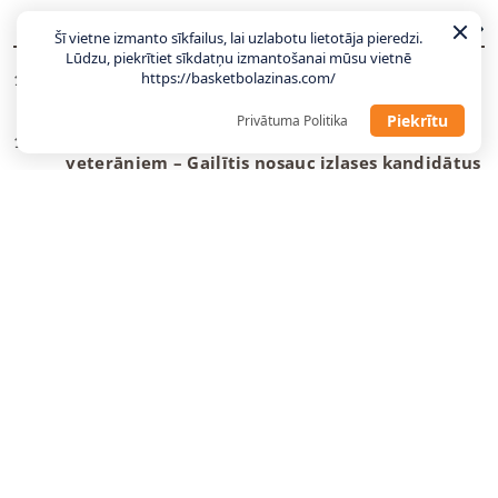
JAUNĀKĀS ZIŅAS
VISAS ZIŅAS
Šī vietne izmanto sīkfailus, lai uzlabotu lietotāja pieredzi.
Lūdzu, piekrītiet sīkdatņu izmantošanai mūsu vietnē
https://basketbolazinas.com/
Gailītis: Laika nav daudz, tas jāizmanto
10:58
maksimāli lietderīgi
Piekrītu
Privātuma Politika
Ar pāris debitantiem, bez vairākiem
10:49
veterāniem – Gailītis nosauc izlases kandidātus
“Wizards” un Deiviss jaunu līgumu vēl
09:08
neparakstīs
Danku
meistars spēlēs Gazolam piederošajā
08:55
komandā
Tartu pievienojas NBA vasaras līgā spēlējis
22:23
centrs
“Žalgiris” dod atgriešanās iespēju nelaimes
22:12
putnam Evansam
U18 izlases uzbrucējs kļūst par trešo latvieti
21:04
vienā B sērijas komandā