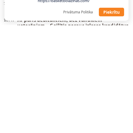
https://basketbolazinas.com/
Gailītis: Laika nav daudz, tas jāizmanto
10:58
maksimāli lietderīgi
Piekrītu
Privātuma Politika
Ar pāris debitantiem, bez vairākiem
10:49
veterāniem – Gailītis nosauc izlases kandidātus
“Wizards” un Deiviss jaunu līgumu vēl
09:08
neparakstīs
Danku
meistars spēlēs Gazolam piederošajā
08:55
komandā
Tartu pievienojas NBA vasaras līgā spēlējis
22:23
centrs
“Žalgiris” dod atgriešanās iespēju nelaimes
22:12
putnam Evansam
U18 izlases uzbrucējs kļūst par trešo latvieti
21:04
vienā B sērijas komandā
Tonijs Pārkers: ASVEL mērķis ir kļūt par NBA
20:47
Eiropas čempioniem