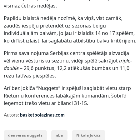
vismaz četras nedēļas.
Papildu izlaistā nedēļa nozīmē, ka viņš, visticamāk,
zaudēs iespēju pretendēt uz sezonas beigu
individuālajām balvām, jo jau ir izlaidis 14 no 17 spēlēm,
ko drīkst izlaist, lai saglabātu atbilstību balvu kritērijiem.
Pirms savainojuma Serbijas centra spēlētājs aizvadīja
vēl vienu vēsturisku sezonu, vidēji spēlē sakrājot
triple-
double
– 29,6 punktus, 12,2 atlēkušās bumbas un 11,0
rezultatīvas piespēles.
Arī bez Jokiča “Nuggets” ir spējuši saglabāt vietu starp
Rietumu konferences labākajām komandām, šobrīd
ieņemot trešo vietu ar bilanci 31-15.
Autors:
basketbolazinas.com
denveras nuggets
nba
Nikola Jokičs