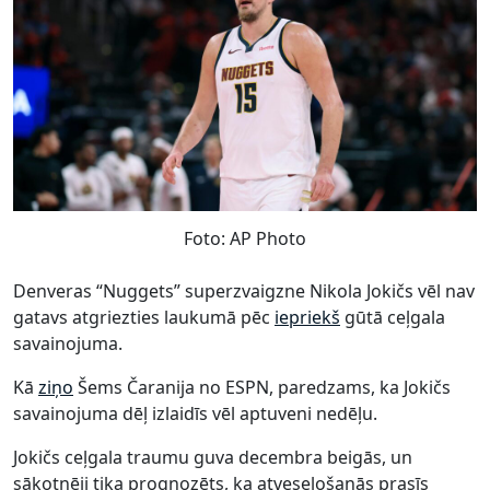
Foto: AP Photo
Denveras “Nuggets” superzvaigzne Nikola Jokičs vēl nav
gatavs atgriezties laukumā pēc
iepriekš
gūtā ceļgala
savainojuma.
Kā
ziņo
Šems Čaranija no ESPN, paredzams, ka Jokičs
savainojuma dēļ izlaidīs vēl aptuveni nedēļu.
Jokičs ceļgala traumu guva decembra beigās, un
sākotnēji tika prognozēts, ka atveseļošanās prasīs