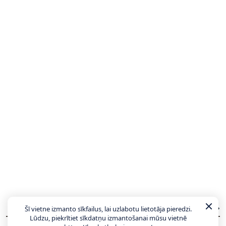
JAUNĀKĀS ZIŅAS
VISAS ZIŅAS
Šī vietne izmanto sīkfailus, lai uzlabotu lietotāja pieredzi.
Lūdzu, piekrītiet sīkdatņu izmantošanai mūsu vietnē