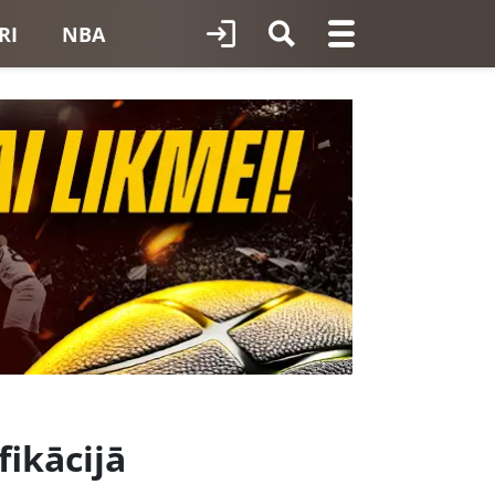
RI
NBA
fikācijā