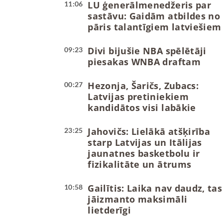
LU ģenerālmenedžeris par
11:06
sastāvu: Gaidām atbildes no
pāris talantīgiem latviešiem
Divi bijušie NBA spēlētāji
09:23
piesakas WNBA draftam
Hezonja, Šaričs, Zubacs:
00:27
Latvijas pretiniekiem
kandidātos visi labākie
Jahovičs: Lielākā atšķirība
23:25
starp Latvijas un Itālijas
jaunatnes basketbolu ir
fizikalitāte un ātrums
Gailītis: Laika nav daudz, tas
10:58
jāizmanto maksimāli
lietderīgi