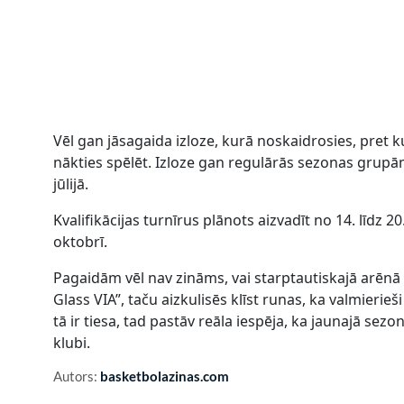
Vēl gan jāsagaida izloze, kurā noskaidrosies, pret k
nākties spēlēt. Izloze gan regulārās sezonas grupām,
jūlijā.
Kvalifikācijas turnīrus plānots aizvadīt no 14. līdz
oktobrī.
Pagaidām vēl nav zināms, vai starptautiskajā arēnā
Glass VIA”, taču aizkulisēs klīst runas, ka valmierieš
tā ir tiesa, tad pastāv reāla iespēja, ka jaunajā sezo
klubi.
Autors:
basketbolazinas.com