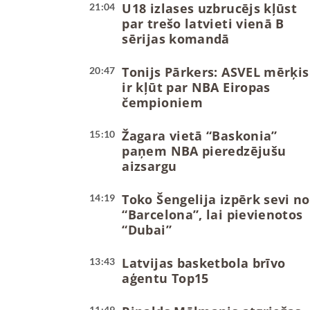
U18 izlases uzbrucējs kļūst
21:04
par trešo latvieti vienā B
sērijas komandā
Tonijs Pārkers: ASVEL mērķis
20:47
ir kļūt par NBA Eiropas
čempioniem
Žagara vietā “Baskonia”
15:10
paņem NBA pieredzējušu
aizsargu
Toko Šengelija izpērk sevi no
14:19
“Barcelona”, lai pievienotos
“Dubai”
Latvijas basketbola brīvo
13:43
aģentu Top15
11:49