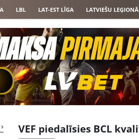
GA
LBL
LAT-EST LĪGA
LATVIEŠU LEĢIONĀ
USI
LATVIJAS IZLASE
VEF piedalīsies BCL kvali