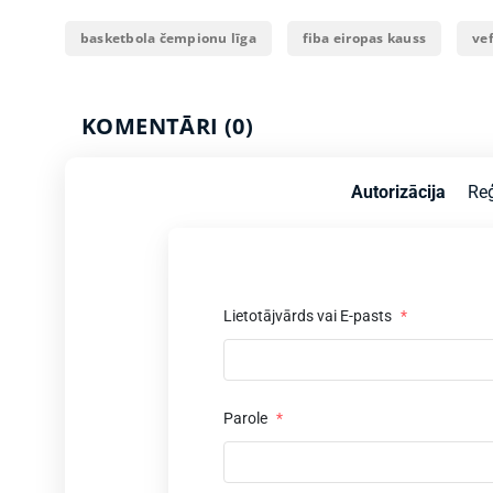
basketbola čempionu līga
fiba eiropas kauss
vef
KOMENTĀRI (0)
Autorizācija
Reģ
Lietotājvārds vai E-pasts
*
Parole
*