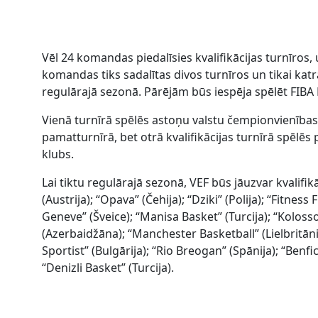
Vēl 24 komandas piedalīsies kvalifikācijas turnīros, 
komandas tiks sadalītas divos turnīros un tikai kat
regulārajā sezonā. Pārējām būs iespēja spēlēt FIBA
Vienā turnīrā spēlēs astoņu valstu čempionvienības 
pamatturnīrā, bet otrā kvalifikācijas turnīrā spēlē
klubs.
Lai tiktu regulārajā sezonā, VEF būs jāuzvar kvalifikā
(Austrija); “Opava” (Čehija); “Dziki” (Polija); “Fitnes
Geneve” (Šveice); “Manisa Basket” (Turcija); “Kolosso
(Azerbaidžāna); “Manchester Basketball” (Lielbritānija
Sportist” (Bulgārija); “Rio Breogan” (Spānija); “Benfi
“Denizli Basket” (Turcija).