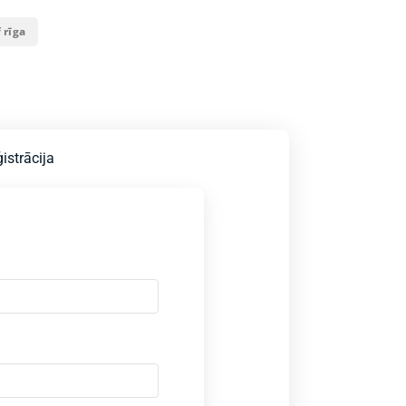
 rīga
istrācija