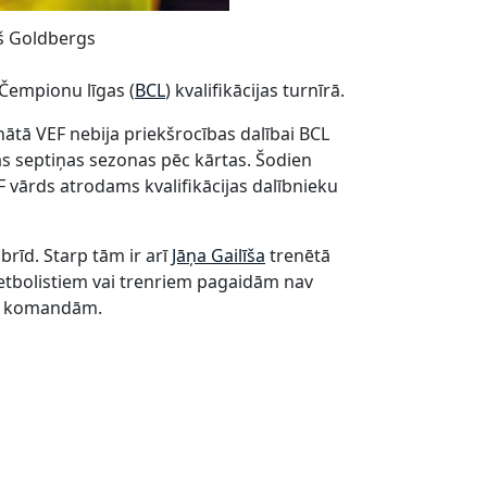
š Goldbergs
Čempionu līgas (
BCL
) kvalifikācijas turnīrā.
onātā VEF nebija priekšrocības dalībai BCL
jās septiņas sezonas pēc kārtas. Šodien
 vārds atrodams kvalifikācijas dalībnieku
rīd. Starp tām ir arī
Jāņa Gailīša
trenētā
ketbolistiem vai trenriem pagaidām nav
30 komandām.