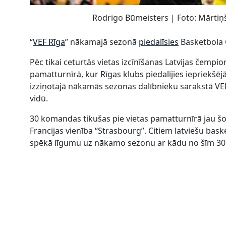
Rodrigo Būmeisters | Foto: Mārtiņ
“
VEF Rīga
” nākamajā sezonā
piedalīsies
Basketbola 
Pēc tikai ceturtās vietas izcīnīšanas Latvijas čempi
pamatturnīrā, kur Rīgas klubs piedalījies iepriekšē
izziņotajā nākamās sezonas dalībnieku sarakstā VEF
vidū.
30 komandas tikušas pie vietas pamatturnīrā jau šob
Francijas vienība “Strasbourg”. Citiem latviešu bas
spēkā līgumu uz nākamo sezonu ar kādu no šīm 