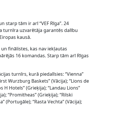
un starp tām ir arī “VEF Rīga”. 24
ra turnīra uzvarētāja garantēs dalību
 Eiropas kausā.
un finālistes, kas nav iekļautas
s pārējās 16 komandas. Starp tām arī Rīgas
cijas turnīrs, kurā piedalīsies: “Vienna”
s First Wurzburg Baskets” (Vācija); “Lions de
s H Hotels” (Grieķija); “Landau Lions”
); “Promitheas” (Grieķija); “Rilski
ca” (Portugāle); “Rasta Vechta” (Vācija);