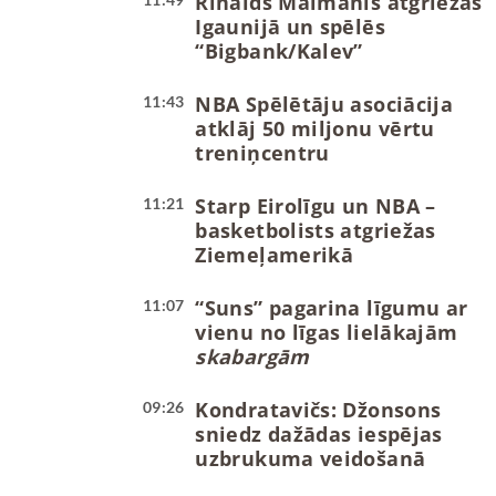
Rinalds Mālmanis atgriežas
Igaunijā un spēlēs
“Bigbank/Kalev”
NBA Spēlētāju asociācija
11:43
atklāj 50 miljonu vērtu
treniņcentru
Starp Eirolīgu un NBA –
11:21
basketbolists atgriežas
Ziemeļamerikā
“Suns” pagarina līgumu ar
11:07
vienu no līgas lielākajām
skabargām
Kondratavičs: Džonsons
09:26
sniedz dažādas iespējas
uzbrukuma veidošanā