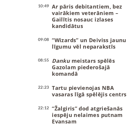
Ar pāris debitantiem, bez
10:49
vairākiem veterāniem –
Gailītis nosauc izlases
kandidātus
“Wizards” un Deiviss jaunu
09:08
līgumu vēl neparakstīs
Danku
meistars spēlēs
08:55
Gazolam piederošajā
komandā
Tartu pievienojas NBA
22:23
vasaras līgā spēlējis centrs
“Žalgiris” dod atgriešanās
22:12
iespēju nelaimes putnam
Evansam