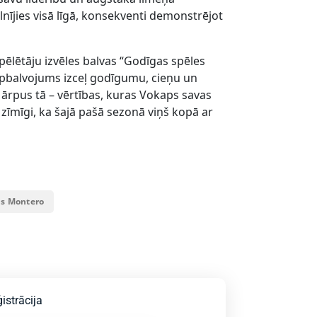
lnījies visā līgā, konsekventi demonstrējot
ēlētāju izvēles balvas “Godīgas spēles
 apbalvojums izceļ godīgumu, cieņu un
ārpus tā – vērtības, kuras Vokaps savas
i zīmīgi, ka šajā pašā sezonā viņš kopā ar
s Montero
istrācija