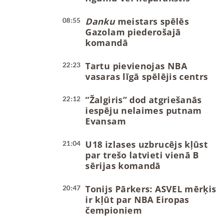
Danku
meistars spēlēs
08:55
Gazolam piederošajā
komandā
Tartu pievienojas NBA
22:23
vasaras līgā spēlējis centrs
“Žalgiris” dod atgriešanās
22:12
iespēju nelaimes putnam
Evansam
U18 izlases uzbrucējs kļūst
21:04
par trešo latvieti vienā B
sērijas komandā
Tonijs Pārkers: ASVEL mērķis
20:47
ir kļūt par NBA Eiropas
čempioniem