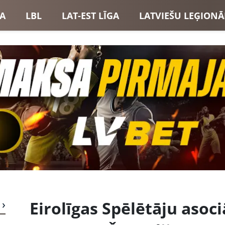
GA
LBL
LAT-EST LĪGA
LATVIEŠU LEĢIONĀ
USI
LATVIJAS IZLASE
Eirolīgas Spēlētāju asoci