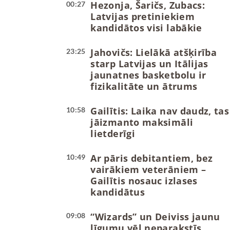
Hezonja, Šaričs, Zubacs:
00:27
Latvijas pretiniekiem
kandidātos visi labākie
Jahovičs: Lielākā atšķirība
23:25
starp Latvijas un Itālijas
jaunatnes basketbolu ir
fizikalitāte un ātrums
Gailītis: Laika nav daudz, tas
10:58
jāizmanto maksimāli
lietderīgi
Ar pāris debitantiem, bez
10:49
vairākiem veterāniem –
Gailītis nosauc izlases
kandidātus
“Wizards” un Deiviss jaunu
09:08
līgumu vēl neparakstīs