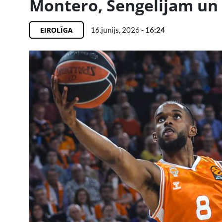
Montero, Šengelijam u
EIROLĪGA
16.jūnijs, 2026 -
16:24