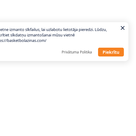
ietne izmanto sīkfailus, lai uzlabotu lietotāja pieredzi. Lūdzu,
krītiet sīkdatņu izmantošanai mūsu vietnē
ps://basketbolazinas.com/
Piekrītu
Privātuma Politika