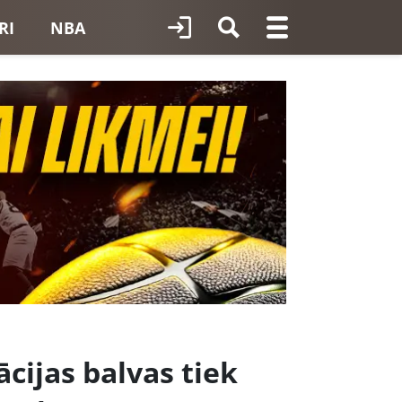
RI
NBA
ācijas balvas tiek