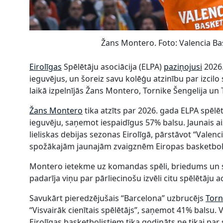
Žans Montero. Foto: Valencia Ba
Eirolīgas
Spēlētāju asociācija (ELPA)
paziņojusi
2026.
ieguvējus, un šoreiz savu kolēģu atzinību par izci
laikā izpelnījās Žans Montero, Tornike Šengelija u
Žans Montero
tika atzīts par 2026. gada ELPA spēlēt
ieguvēju, saņemot iespaidīgus 57% balsu. Jaunais ai
lieliskas debijas sezonas Eirolīgā, pārstāvot “Valenci
spožākajām jaunajām zvaigznēm Eiropas basketbol
Montero ietekme uz komandas spēli, briedums un 
padarīja viņu par pārliecinošu izvēli citu spēlētāju a
Savukārt pieredzējušais “Barcelona” uzbrucējs
Torn
“Visvairāk cienītais spēlētājs”, saņemot 41% balsu.
Eirolīgas basketbolistiem tika godināts ne tikai pa