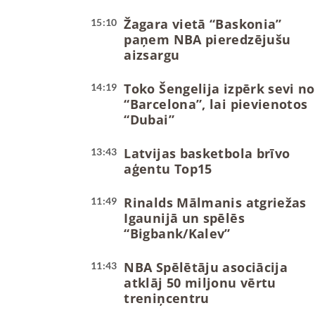
Žagara vietā “Baskonia”
15:10
paņem NBA pieredzējušu
aizsargu
Toko Šengelija izpērk sevi no
14:19
“Barcelona”, lai pievienotos
“Dubai”
Latvijas basketbola brīvo
13:43
aģentu Top15
Rinalds Mālmanis atgriežas
11:49
Igaunijā un spēlēs
“Bigbank/Kalev”
NBA Spēlētāju asociācija
11:43
atklāj 50 miljonu vērtu
treniņcentru