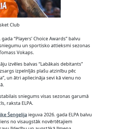
sket Club
 gada “Players’ Choice Awards” balvu
lo sniegumu un sportisko attieksmi sezonas
n Tomass Vokaps.
āju izvēles balvas “Labākais debitants”
zsargs izpelnījās plašu atzinību pēc
a”, un ātri apliecināja sevi kā vienu no
ā.
stabilais sniegums visas sezonas garumā
cīs, raksta ELPA.
ike Šengelija
ieguva 2026. gada ELPA balvu
 Viens no visaugstāk novērtētajiem
r savu līderību un augstākā līmeņa