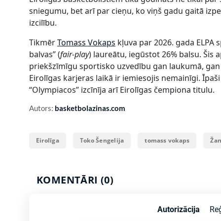
sniegumu, bet arī par cieņu, ko viņš gadu gaitā izpe
izcilību.
Tikmēr
Tomass Vokaps
kļuva par 2026. gada ELPA sp
balvas” (
fair-play
) laureātu, iegūstot 26% balsu. Šis
priekšzīmīgu sportisko uzvedību gan laukumā, gan 
Eirolīgas karjeras laikā ir iemiesojis nemainīgi. Īpaš
“Olympiacos” izcīnīja arī Eirolīgas čempiona titulu.
Autors:
basketbolazinas.com
Eirolīga
Toko Šengelija
tomass vokaps
Žan
KOMENTĀRI (0)
Autorizācija
Reģ