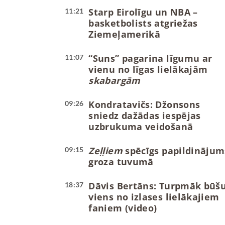
Starp Eirolīgu un NBA –
11:21
basketbolists atgriežas
Ziemeļamerikā
“Suns” pagarina līgumu ar
11:07
vienu no līgas lielākajām
skabargām
Kondratavičs: Džonsons
09:26
sniedz dažādas iespējas
uzbrukuma veidošanā
Zeļļiem
spēcīgs papildinājum
09:15
groza tuvumā
Dāvis Bertāns: Turpmāk būš
18:37
viens no izlases lielākajiem
faniem (video)