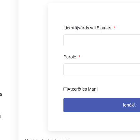
Lietotājvārds vai E-pasts
*
Parole
*
Atcerēties Mani
s
Ienākt
u