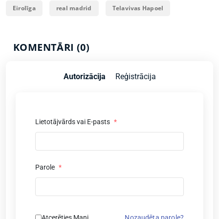
Eirolīga
real madrid
Telavivas Hapoel
KOMENTĀRI (0)
Autorizācija
Reģistrācija
Lietotājvārds vai E-pasts
*
Parole
*
Atcerēties Mani
Nozaudēta parole?