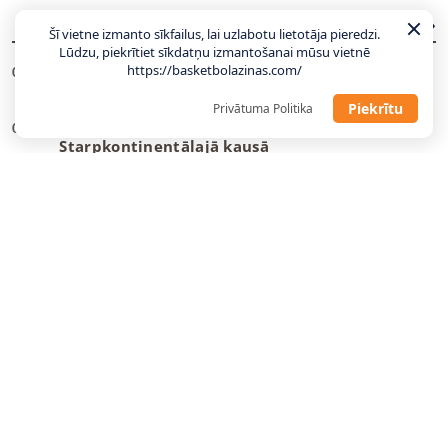
JAUNĀKĀS ZIŅAS
VISAS ZIŅAS
Šī vietne izmanto sīkfailus, lai uzlabotu lietotāja pieredzi.
Lūdzu, piekrītiet sīkdatņu izmantošanai mūsu vietnē
https://basketbolazinas.com/
Izraēla pret Latviju bez Avdijas, kandidātos
00:41
septiņi Eirolīgas spēlētāji
Piekrītu
Privātuma Politika
“Rytas” septembrī piedalīsies FIBA
00:02
Starpkontinentālajā kausā
Porziņģa “Warriors” nākamo plāno kā pārejas
23:52
sezonu
WNBA komisāre aicina sākt diskusijas par
23:46
transpersonu tiesībām piedalīties līgā
LU ģenerālmenedžeris par sastāvu: Gaidām
11:06
atbildes no pāris talantīgiem latviešiem
Divi bijušie NBA spēlētāji piesakas WNBA
09:23
draftam
Hezonja, Šaričs, Zubacs: Latvijas pretiniekiem
00:27
kandidātos visi labākie