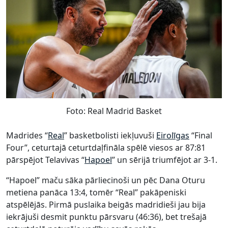
Foto: Real Madrid Basket
Madrides “
Real
” basketbolisti iekļuvuši
Eirolīgas
“Final
Four”, ceturtajā ceturtdaļfināla spēlē viesos ar 87:81
pārspējot Telavivas “
Hapoel
” un sērijā triumfējot ar 3-1.
“Hapoel” maču sāka pārliecinoši un pēc Dana Oturu
metiena panāca 13:4, tomēr “Real” pakāpeniski
atspēlējās. Pirmā puslaika beigās madridieši jau bija
iekrājuši desmit punktu pārsvaru (46:36), bet trešajā