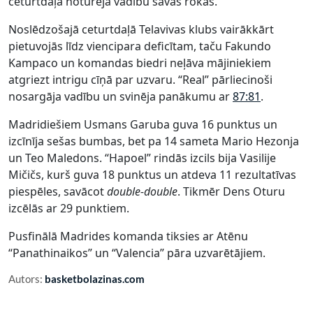
ceturtdaļā noturēja vadību savās rokās.
Noslēdzošajā ceturtdaļā Telavivas klubs vairākkārt
pietuvojās līdz viencipara deficītam, taču Fakundo
Kampaco un komandas biedri neļāva mājiniekiem
atgriezt intrigu cīņā par uzvaru. “Real” pārliecinoši
nosargāja vadību un svinēja panākumu ar
87:81
.
Madridiešiem Usmans Garuba guva 16 punktus un
izcīnīja sešas bumbas, bet pa 14 sameta Mario Hezonja
un Teo Maledons. “Hapoel” rindās izcils bija Vasilije
Mičičs, kurš guva 18 punktus un atdeva 11 rezultatīvas
piespēles, savācot
double-double
. Tikmēr Dens Oturu
izcēlās ar 29 punktiem.
Pusfinālā Madrides komanda tiksies ar Atēnu
“Panathinaikos” un “Valencia” pāra uzvarētājiem.
Autors:
basketbolazinas.com