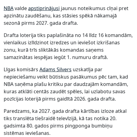
NBA
valde
apstiprinājusi
jaunus noteikumus cīņai pret
apzinātu zaudēšanu, kas stāsies spēkā nākamajā
sezonā pirms 2027. gada drafta.
Drafta loterija tiks paplašināta no 14 līdz 16 komandām,
vienlaikus izlīdzinot izredzes un ieviešot izkrišanas
zonu, kurā trīs sliktākās komandas saņems
samazinātas iespējas iegūt 1. numuru draftā.
Līgas komisārs
Adams Silvers
uzskatīja par
nepieciešamu veikt būtiskus pasākumus pēc tam, kad
NBA saņēma plašu kritiku par daudzajām komandām,
kuras atklāti centās zaudēt spēles, lai uzlabotu savas
pozīcijas loterijā pirms gaidītā 2026. gada drafta.
Paredzams, ka 2027. gada drafta kārtības izloze atkal
tiks translēta tiešraidē televīzijā, kā tas notika 20.
gadsimta 80. gados pirms pingponga bumbiņu
sistēmas ieviešanas.