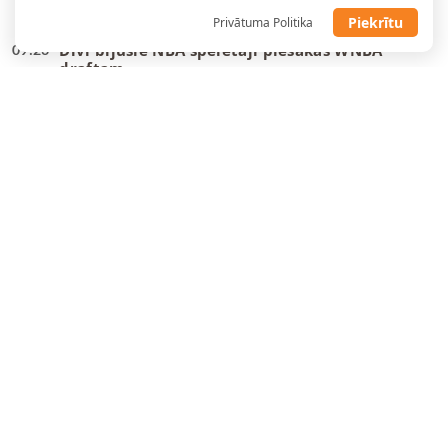
atbildes no pāris talantīgiem latviešiem
Piekrītu
Privātuma Politika
Divi bijušie NBA spēlētāji piesakas WNBA
09:23
draftam
Hezonja, Šaričs, Zubacs: Latvijas pretiniekiem
00:27
kandidātos visi labākie
Jahovičs: Lielākā atšķirība starp Latvijas un
23:25
Itālijas jaunatnes basketbolu ir fizikalitāte un
ātrums
Gailītis: Laika nav daudz, tas jāizmanto
10:58
maksimāli lietderīgi
Ar pāris debitantiem, bez vairākiem
10:49
veterāniem – Gailītis nosauc izlases kandidātus
“Wizards” un Deiviss jaunu līgumu vēl
09:08
neparakstīs
Danku
meistars spēlēs Gazolam piederošajā
08:55
komandā