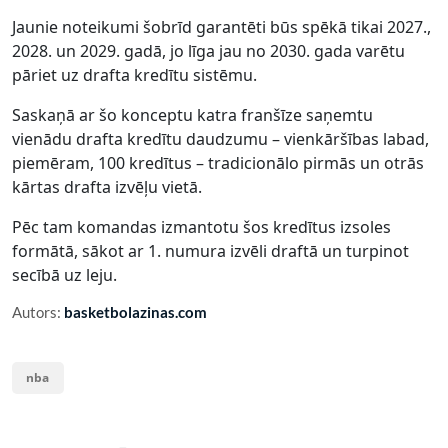
Jaunie noteikumi šobrīd garantēti būs spēkā tikai 2027.,
2028. un 2029. gadā, jo līga jau no 2030. gada varētu
pāriet uz drafta kredītu sistēmu.
Saskaņā ar šo konceptu katra franšīze saņemtu
vienādu drafta kredītu daudzumu – vienkāršības labad,
piemēram, 100 kredītus – tradicionālo pirmās un otrās
kārtas drafta izvēļu vietā.
Pēc tam komandas izmantotu šos kredītus izsoles
formātā, sākot ar 1. numura izvēli draftā un turpinot
secībā uz leju.
Autors:
basketbolazinas.com
nba