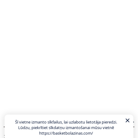
JAUNĀKĀS ZIŅAS
Šī vietne izmanto sīkfailus, lai uzlabotu lietotāja pieredzi.
VISAS ZIŅAS
Lūdzu, piekrītiet sīkdatņu izmantošanai mūsu vietnē
https://basketbolazinas.com/
LU ģenerālmenedžeris par sastāvu: Gaidām
11:06