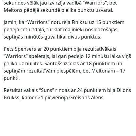
sekundes vēlāk jau izvirzīja vadībā “Warriors”, bet
Meltons pēdējā sekundē pielika punktu uzvarai.
Jāmin, ka “Warriors” noturēja Fīniksu uz 15 punktiem
pēdējā ceturtdaļā, turklāt mājinieki noslēdzošajās
septiņās minūtēs guva tikai divus punktus.
Pets Spensers ar 20 punktiem bija rezultatīvākais
“Warriors” spēlētājs, lai gan pēdējo 12 minūšu laikā viņš
palika uz nullītes. Santošs izcēlās ar 18 punktiem un
septiņām rezultatīvām piespēlēm, bet Meltonam – 17
punkti.
Rezultatīvākais “Suns” rindās ar 24 punktiem bija Dilons
Brukss, kamēr 21 pievienoja Greisons Alens.