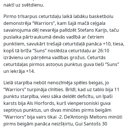
naktī uz svētdienu.
Pirmo trīsarpus ceturtdaļu laikā labāku basketbolu
demonstrēja “Warriors”, kam šajā mačā ceļgala
savainojuma dēļ nevarēja palīdzēt Stefans Karijs, taču
puslaika pārtraukumā devās vadībā ar četriem
punktiem, savukārt trešajā ceturtdaļā panāca +10, tiesa,
kopš tā brīža “Suns” noslēdza ceturtdaļu ar 26:10
izrāvienu un pārņēma vadības grožus. Ceturtās
ceturtdaļas pirmos astoņus punktus guva tieši “Suns”
un iekrāja +14.
Lielā starpība nebūt nenozīmēja spēles beigas, jo
“Warriors” turpināja cīnīties. Brīdī, kad uz tablo bija 11
punktu starpība, viesi sāka deldēt deficītu, un īpaši
karsts bija Als Horfords, kurš vienpersoniski guva
septiņus punktus, un divas minūtes pirms beigām
“Warriors” bija vairs tikai -2. De’Antonijs Meltons minūti
pirms beigām panāca neizšķirtu, Gui Santošs 30