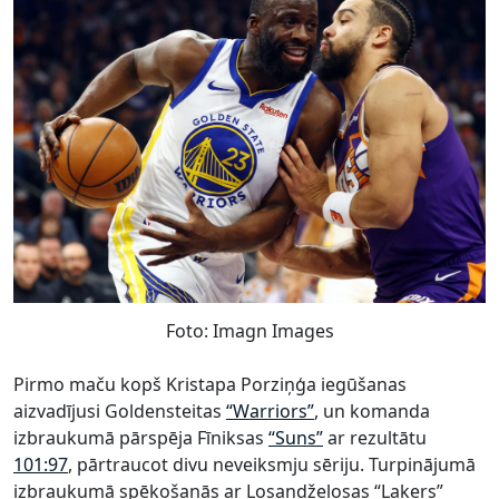
Foto: Imagn Images
Pirmo maču kopš Kristapa Porziņģa iegūšanas
aizvadījusi Goldensteitas
“Warriors”
, un komanda
izbraukumā pārspēja Fīniksas
“Suns”
ar rezultātu
101:97
, pārtraucot divu neveiksmju sēriju. Turpinājumā
izbraukumā spēkošanās ar Losandželosas “Lakers”