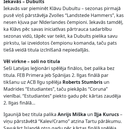
Iekavās – Dubults
Iekavās var pieminēt Klāvu Dubultu – sezonas pirmajā
pusē viņš pārstāvēja Zvolles “Landstede Hammers”, kas
nesen kļuva par Nīderlandes čempioni. Iekavās tamdēļ,
ka Klāvs pēc savas iniciatīvas pārtrauca sadarbību
sezonas vidū, tāpēc var teikt, ka Dubults pielika savu
pirkstu, lai izveidotos čempionu komanda, taču pats
tiešā veidā titula izcīnīšanā nepiedalījās.
Vēl virkne – soli no titula
Seši Latvijas leģionāri spēlēja finālos, bet palika bez
titula. FEB Primera jeb Spānijas 2. līgas finālā par
tikšanu uz ACB līgu spēlēja
Roberts Stumbris
un
Madrides “Estudiantes”, taču piekāpās “Coruna”
vienībai. “Estudiantes” piekto gadu pēc kārtas zaudēja
2. līgas finālā…
Igaunijā bez titula palika
Anrijs Miška
un
Iļja Kurucs
–
viņu pārstāvētā “Kalev/Cramo” atzina Tartu pārākumu.
Savukārt Islandē otro gadu pēc kārtas finālā spēlēja