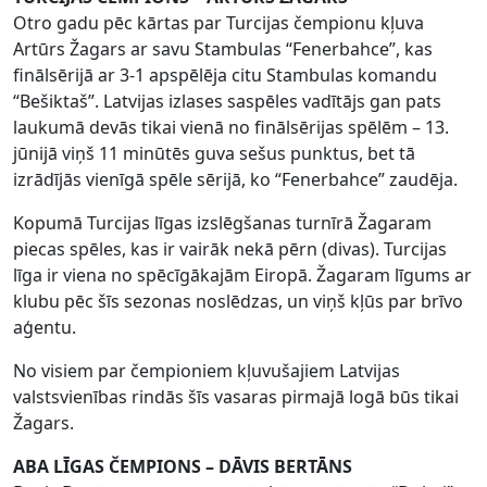
Otro gadu pēc kārtas par Turcijas čempionu kļuva
Artūrs Žagars ar savu Stambulas “Fenerbahce”, kas
finālsērijā ar 3-1 apspēlēja citu Stambulas komandu
“Bešiktaš”. Latvijas izlases saspēles vadītājs gan pats
laukumā devās tikai vienā no finālsērijas spēlēm – 13.
jūnijā viņš 11 minūtēs guva sešus punktus, bet tā
izrādījās vienīgā spēle sērijā, ko “Fenerbahce” zaudēja.
Kopumā Turcijas līgas izslēgšanas turnīrā Žagaram
piecas spēles, kas ir vairāk nekā pērn (divas). Turcijas
līga ir viena no spēcīgākajām Eiropā. Žagaram līgums ar
klubu pēc šīs sezonas noslēdzas, un viņš kļūs par brīvo
aģentu.
No visiem par čempioniem kļuvušajiem Latvijas
valstsvienības rindās šīs vasaras pirmajā logā būs tikai
Žagars.
ABA LĪGAS ČEMPIONS – DĀVIS BERTĀNS