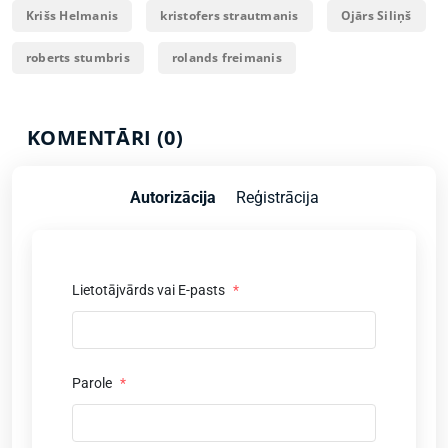
Krišs Helmanis
kristofers strautmanis
Ojārs Siliņš
roberts stumbris
rolands freimanis
KOMENTĀRI (0)
Autorizācija
Reģistrācija
Lietotājvārds vai E-pasts
*
Parole
*