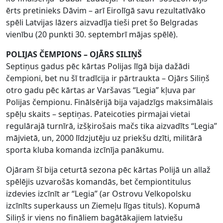
ērts pretinieks Dāvim – arī Eirolīgā savu rezultatīvāko
spēli Latvijas lāzers aizvadīja tieši pret šo Belgradas
vienību (20 punkti 30. septembrī mājas spēlē).
POLIJAS ČEMPIONS – OJĀRS SILIŅŠ
Septiņus gadus pēc kārtas Polijas līgā bija dažādi
čempioni, bet nu šī tradīcija ir pārtraukta – Ojārs Siliņš
otro gadu pēc kārtas ar Varšavas “Legia” kļuva par
Polijas čempionu. Finālsērijā bija vajadzīgs maksimālais
spēļu skaits – septiņas. Pateicoties pirmajai vietai
regulārajā turnīrā, izšķirošais mačs tika aizvadīts “Legia”
mājvietā, un, 2000 līdzjutēju uz priekšu dzīti, militārā
sporta kluba komanda izcīnīja panākumu.
Ojāram šī bija ceturtā sezona pēc kārtas Polijā un allaž
spēlējis uzvarošās komandās, bet čempiontitulus
izdevies izcīnīt ar “Legia” (ar Ostrovu Velkopolsku
izcīnīts superkauss un Ziemeļu līgas tituls). Kopumā
Siliņš ir viens no fināliem bagātākajiem latviešu