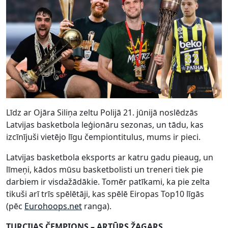
Līdz ar Ojāra Siliņa zeltu Polijā 21. jūnijā noslēdzās
Latvijas basketbola leģionāru sezonas, un tādu, kas
izcīnījuši vietējo līgu čempiontitulus, mums ir pieci.
Latvijas basketbola eksports ar katru gadu pieaug, un
līmeņi, kādos mūsu basketbolisti un treneri tiek pie
darbiem ir visdažādākie. Tomēr patīkami, ka pie zelta
tikuši arī trīs spēlētāji, kas spēlē Eiropas Top10 līgās
(pēc
Eurohoops.net
ranga).
TURCIJAS ČEMPIONS – ARTŪRS ŽAGARS