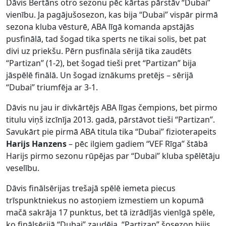
Dāvis Bertāns otro sezonu pēc kārtas pārstāv “Dubai”
vienību. Ja pagājušosezon, kas bija “Dubai” vispār pirmā
sezona kluba vēsturē, ABA līgā komanda apstājās
pusfinālā, tad šogad tika sperts ne tikai solis, bet pat
divi uz priekšu. Pērn pusfināla sērijā tika zaudēts
“Partizan” (1-2), bet šogad tieši pret “Partizan” bija
jāspēlē finālā. Un šogad iznākums pretējs – sērijā
“Dubai” triumfēja ar 3-1.
Dāvis nu jau ir divkārtējs ABA līgas čempions, bet pirmo
titulu viņš izcīnīja 2013. gadā, pārstāvot tieši “Partizan”.
Savukārt pie pirmā ABA titula tika “Dubai” fizioterapeits
Harijs Hanzens
– pēc ilgiem gadiem “VEF Rīga” štābā
Harijs pirmo sezonu rūpējas par “Dubai” kluba spēlētāju
veselību.
Dāvis finālsērijas trešajā spēlē iemeta piecus
trīspunktniekus no astoņiem izmestiem un kopumā
mačā sakrāja 17 punktus, bet tā izrādījās vienīgā spēle,
ko finālsērijā “Dubai” zaudēja. “Partizan” šosezon bijis