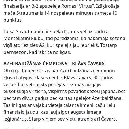
finālsērijā ar 3-2 apspēlēja Romas “Virtus”. Izšķirošajā
mačā Strautmanis 14 nospēlētās minūtēs sameta 10
punktus.
Tā kā Strautmanim ir spēkā līgums vēl uz gadu ar
Montekatīni klubu, tad paredzams, ka nākamajā sezonā
viņš atgriezīsies A2, kur spēlējis jau iepriekš. Tostarp
pērnsezon, kad izkrita no līgas.
AZERBAIDŽĀNAS ČEMPIONS – KLĀVS ČAVARS
Otro gadu pēc kārtas par Azerbaidžānas čempionu
kļuva Latvijas izlases centrs Klāvs Čavars. 30 gadus
vecais basketbolists pēdējās sezonās aizgājis
eksotiskajā virzienā, vispirms pavadot sezou Japānā, bet
pēc tam divus gadus pēc kārtas spēlējot Azerbaidžānā.
Tās ir līgas ar vājāku vietējā talanta līmeni, taču lielu
finansiālo jaudu, kas ļauj algot augsta līmeņa
leģionārus. Starp viņiem sev vietu atradis arī Čavars.