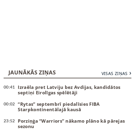
JAUNĀKĀS ZIŅAS
VISAS ZIŅAS
Izraēla pret Latviju bez Avdijas, kandidātos
00:41
septiņi Eirolīgas spēlētāji
“Rytas” septembrī piedalīsies FIBA
00:02
Starpkontinentālajā kausā
Porziņģa “Warriors” nākamo plāno kā pārejas
23:52
sezonu