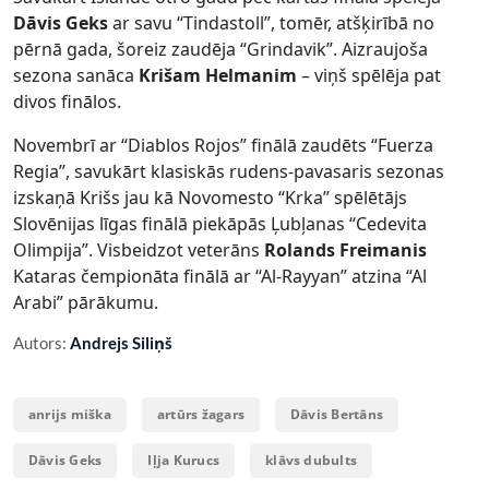
Dāvis Geks
ar savu “Tindastoll”, tomēr, atšķirībā no
pērnā gada, šoreiz zaudēja “Grindavik”. Aizraujoša
sezona sanāca
Krišam Helmanim
– viņš spēlēja pat
divos finālos.
Novembrī ar “Diablos Rojos” finālā zaudēts “Fuerza
Regia”, savukārt klasiskās rudens-pavasaris sezonas
izskaņā Krišs jau kā Novomesto “Krka” spēlētājs
Slovēnijas līgas finālā piekāpās Ļubļanas “Cedevita
Olimpija”. Visbeidzot veterāns
Rolands Freimanis
Kataras čempionāta finālā ar “Al-Rayyan” atzina “Al
Arabi” pārākumu.
Autors:
Andrejs Siliņš
anrijs miška
artūrs žagars
Dāvis Bertāns
Dāvis Geks
Iļja Kurucs
klāvs dubults