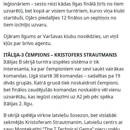
leģionāriem – sesto reizi kādas līgas finālā (trīs no tiem
uzvarēti), bet kopā ar visiem turnīriem, kuros viņa klubi
startēuši, Ojārs piedalījies 12 finālos un septiņos no
tiem izcīnījis uzvaru.
Ojāram līgums ar Varšavas klubu noslēdzies, un viņš
kļūs par brīvo aģentu.
ITĀLIJA-3 ČEMPIONS – KRISTOFERS STRAUTMANIS
Itālijas B sērijā turnīra izspēles sistēma ir tik
interesanta, ka par čempioniem var sevi saukt vairākas
komandas. Līgā startē 38 komandas – sadalītas pa 19
divās grupās. Katrā gruoā tiek noskaidroti čempioni,
bet finālos zaudējušās komandas noskaidro vēl vienu
uzvarētāu, kas iegūst ceļazīmi uz A2 jeb pēc spēka
Itālijas 2. līgu.
B sērijā spēlēja virkne latviešu šosezon, bet vislabāk
sekmējās Kristoferam Strautmanim. Latviešu centrs ar
savu Montekatīni “The T Technical Gema” piecu spēļu