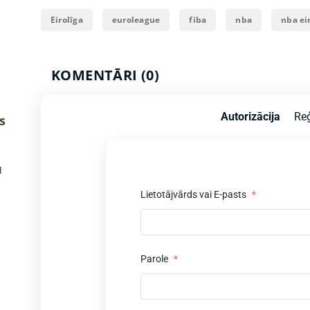
Eirolīga
euroleague
fiba
nba
nba ei
KOMENTĀRI (0)
Autorizācija
Reģ
s
u
Lietotājvārds vai E-pasts
*
Parole
*