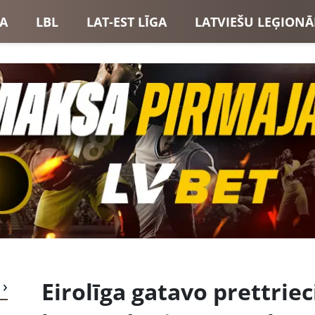
GA
LBL
LAT-EST LĪGA
LATVIEŠU LEĢIONĀ
USI
LATVIJAS IZLASE
Eirolīga gatavo prettrie