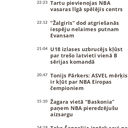
Tartu pievienojas NBA
22:23
vasaras līgā spēlējis centrs
“Žalgiris” dod atgriešanās
22:12
iespēju nelaimes putnam
Evansam
U18 izlases uzbrucējs kļūst
21:04
par trešo latvieti vienā B
sērijas komandā
Tonijs Pārkers: ASVEL mērķis
20:47
ir kļūt par NBA Eiropas
čempioniem
Žagara vietā “Baskonia”
15:10
paņem NBA pieredzējušu
aizsargu
14:19