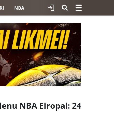
RI
NBA
cienu NBA Eiropai: 24