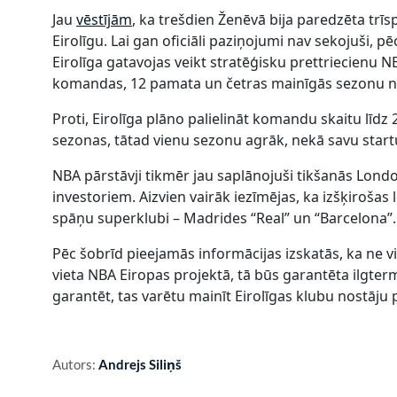
Jau
vēstījām
, ka trešdien Ženēvā bija paredzēta trī
Eirolīgu. Lai gan oficiāli paziņojumi nav sekojuši, p
Eirolīga gatavojas veikt stratēģisku prettriecienu 
komandas, 12 pamata un četras mainīgās sezonu n
Proti, Eirolīga plāno palielināt komandu skaitu līdz
sezonas, tātad vienu sezonu agrāk, nekā savu startu
NBA pārstāvji tikmēr jau saplānojuši tikšanās Lond
investoriem. Aizvien vairāk iezīmējas, ka izšķirošas
spāņu superklubi – Madrides “Real” un “Barcelona”.
Pēc šobrīd pieejamās informācijas izskatās, ka ne v
vieta NBA Eiropas projektā, tā būs garantēta ilgter
garantēt, tas varētu mainīt Eirolīgas klubu nostāju 
Autors:
Andrejs Siliņš