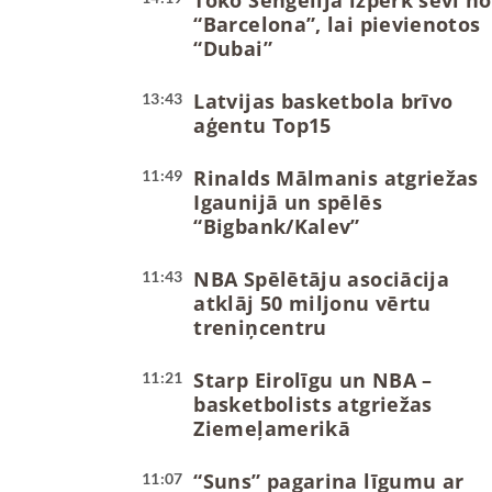
Toko Šengelija izpērk sevi no
“Barcelona”, lai pievienotos
“Dubai”
Latvijas basketbola brīvo
13:43
aģentu Top15
Rinalds Mālmanis atgriežas
11:49
Igaunijā un spēlēs
“Bigbank/Kalev”
NBA Spēlētāju asociācija
11:43
atklāj 50 miljonu vērtu
treniņcentru
Starp Eirolīgu un NBA –
11:21
basketbolists atgriežas
Ziemeļamerikā
“Suns” pagarina līgumu ar
11:07