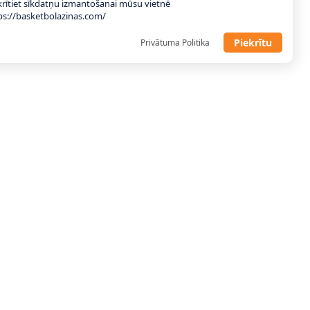
krītiet sīkdatņu izmantošanai mūsu vietnē
ps://basketbolazinas.com/
Piekrītu
Privātuma Politika