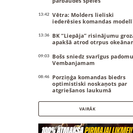
pārbaudes spēles
Vētra: Molders lieliski
13:42
iederēsies komandas modelī
BK “Liepāja” risinājumu groz
13:36
apakšā atrod otrpus okeāna
Bošs sniedz svarīgus padom
09:03
Vembanjamam
Porziņģa komandas biedrs
08:46
optimistiski noskaņots par
atgriešanos laukumā
VAIRĀK