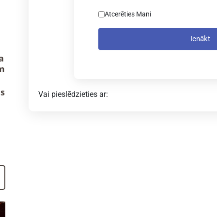
Atcerēties Mani
Ienākt
a
m
us
Vai pieslēdzieties ar: