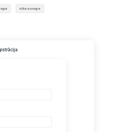
ropa
nba europe
istrācija