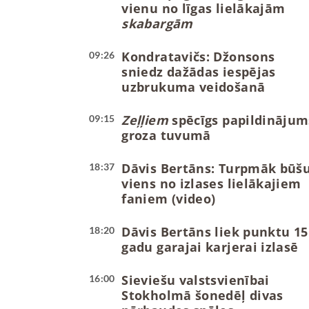
vienu no līgas lielākajām
skabargām
Kondratavičs: Džonsons
09:26
sniedz dažādas iespējas
uzbrukuma veidošanā
Zeļļiem
spēcīgs papildinājum
09:15
groza tuvumā
Dāvis Bertāns: Turpmāk būš
18:37
viens no izlases lielākajiem
faniem (video)
Dāvis Bertāns liek punktu 15
18:20
gadu garajai karjerai izlasē
Sieviešu valstsvienībai
16:00
Stokholmā šonedēļ divas