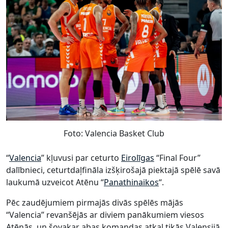
Foto: Valencia Basket Club
“
Valencia
” kļuvusi par ceturto
Eirolīgas
“Final Four”
dalībnieci, ceturtdaļfināla izšķirošajā piektajā spēlē savā
laukumā uzveicot Atēnu “
Panathinaikos
“.
Pēc zaudējumiem pirmajās divās spēlēs mājās
“Valencia” revanšējās ar diviem panākumiem viesos
Atēnās, un šovakar abas komandas atkal tikās Valensijā.