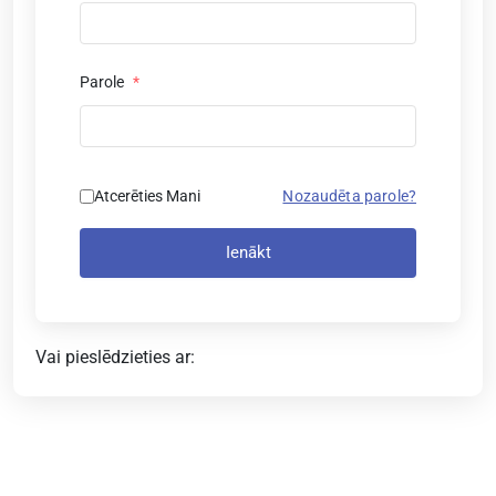
Parole
*
Atcerēties Mani
Nozaudēta parole?
Ienākt
Vai pieslēdzieties ar: