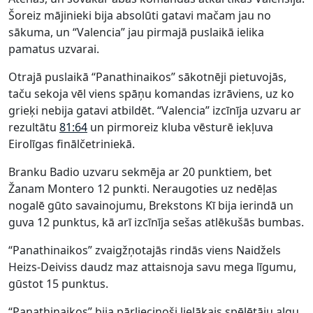
Šoreiz mājinieki bija absolūti gatavi mačam jau no
sākuma, un “Valencia” jau pirmajā puslaikā ielika
pamatus uzvarai.
Otrajā puslaikā “Panathinaikos” sākotnēji pietuvojās,
taču sekoja vēl viens spāņu komandas izrāviens, uz ko
grieķi nebija gatavi atbildēt. “Valencia” izcīnīja uzvaru ar
rezultātu
81:64
un pirmoreiz kluba vēsturē iekļuva
Eirolīgas finālčetriniekā.
Branku Badio uzvaru sekmēja ar 20 punktiem, bet
Žanam Montero 12 punkti. Neraugoties uz nedēļas
nogalē gūto savainojumu, Brekstons Kī bija ierindā un
guva 12 punktus, kā arī izcīnīja sešas atlēkušās bumbas.
“Panathinaikos” zvaigžņotajās rindās viens Naidžels
Heizs-Deiviss daudz maz attaisnoja savu mega līgumu,
gūstot 15 punktus.
“Panathinaikos” bija pārliecinoši lielākais spēlētāju algu