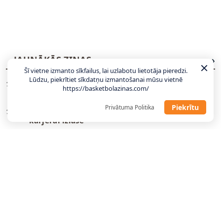
JAUNĀKĀS ZIŅAS
VISAS ZIŅAS
Šī vietne izmanto sīkfailus, lai uzlabotu lietotāja pieredzi.
Lūdzu, piekrītiet sīkdatņu izmantošanai mūsu vietnē
Dāvis Bertāns: Turpmāk būšu viens no izlases
18:37
https://basketbolazinas.com/
lielākajiem faniem (video)
Piekrītu
Privātuma Politika
Dāvis Bertāns liek punktu 15 gadu garajai
18:20
karjerai izlasē
Sieviešu valstsvienībai Stokholmā šonedēļ
16:00
divas pārbaudes spēles
Vētra: Molders lieliski iederēsies komandas
13:42
modelī
BK “Liepāja” risinājumu groza apakšā atrod
13:36
otrpus okeānam