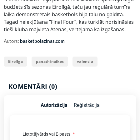
budžets šīs sezonas Eirolīgā, taču jau regulārā turnīra
laikā demonstrētais basketbols bija tālu no gaidītā.
Tagad neiekļūšana “Final Four”, kas turklāt norisināsies
tieši kluba mājvietā Atēnās, vērtējama kā izgāšanās.
Autors:
basketbolazinas.com
Eirolīga
panathinaikos
valencia
KOMENTĀRI (0)
Autorizācija
Reģistrācija
Lietotājvārds vai E-pasts
*