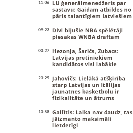
LU ģenerālmenedžeris par
11:06
sastāvu: Gaidām atbildes no
pāris talantīgiem latviešiem
Divi bijušie NBA spēlētāji
09:23
piesakas WNBA draftam
Hezonja, Šaričs, Zubacs:
00:27
Latvijas pretiniekiem
kandidātos visi labākie
Jahovičs: Lielākā atšķirība
23:25
starp Latvijas un Itālijas
jaunatnes basketbolu ir
fizikalitāte un ātrums
Gailītis: Laika nav daudz, tas
10:58
jāizmanto maksimāli
lietderīgi