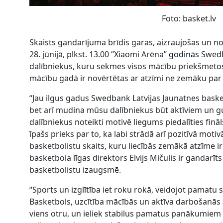
Foto: basket.lv
Skaists gandarījuma brīdis garas, aizraujošas un n
28. jūnijā, plkst. 13.00 “Xiaomi Arēna”
godinās
Swedba
dalībniekus, kuru sekmes visos mācību priekšmetos
mācību gadā ir novērtētas ar atzīmi ne zemāku par 
“Jau ilgus gadus Swedbank Latvijas Jaunatnes basket
bet arī mudina mūsu dalībniekus būt aktīviem un 
dalībniekus noteikti motivē liegums piedalīties finā
īpašs prieks par to, ka labi strādā arī pozitīvā motiv
basketbolistu skaits, kuru liecībās zemākā atzīme i
basketbola līgas direktors Elvijs Mičulis ir gandarīt
basketbolistu izaugsmē.
“Sports un izglītība iet roku rokā, veidojot pamatu
Basketbols, uzcītība mācībās un aktīva darbošanās ār
viens otru, un ieliek stabilus pamatus panākumiem