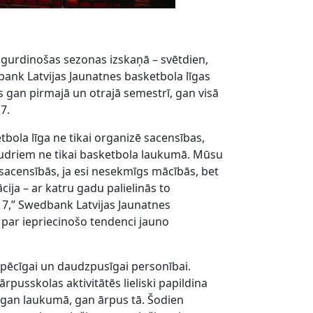
ogurdinošas sezonas izskaņā – svētdien,
nk Latvijas Jaunatnes basketbola līgas
 gan pirmajā un otrajā semestrī, gan visā
7.
bola līga ne tikai organizē sacensības,
gudriem ne tikai basketbola laukumā. Mūsu
lsacensībās, ja esi nesekmīgs mācībās, bet
ācija – ar katru gadu palielinās to
r 7,” Swedbank Latvijas Jaunatnes
s par iepriecinošo tendenci jauno
 spēcīgai un daudzpusīgai personībai.
pusskolas aktivitātēs lieliski papildina
 gan laukumā, gan ārpus tā. Šodien