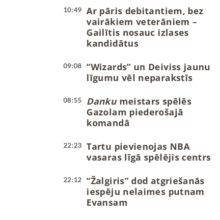
Ar pāris debitantiem, bez
10:49
vairākiem veterāniem –
Gailītis nosauc izlases
kandidātus
“Wizards” un Deiviss jaunu
09:08
līgumu vēl neparakstīs
Danku
meistars spēlēs
08:55
Gazolam piederošajā
komandā
Tartu pievienojas NBA
22:23
vasaras līgā spēlējis centrs
“Žalgiris” dod atgriešanās
22:12
iespēju nelaimes putnam
Evansam