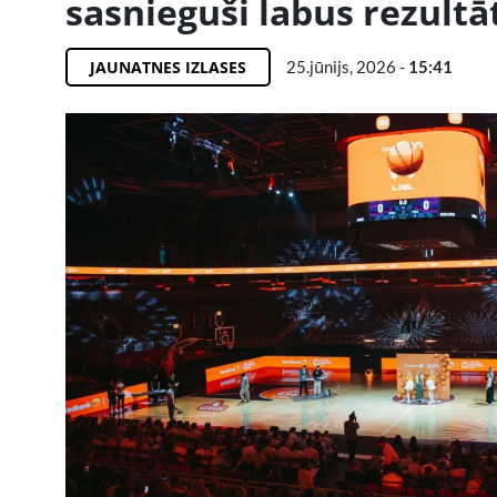
sasnieguši labus rezult
JAUNATNES IZLASES
25.jūnijs, 2026 -
15:41