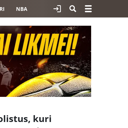
RI
NBA
listus, kuri