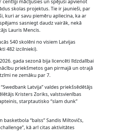
r centīgi mācījušies un spējuši apvienot
us skolas projektus. Tie ir jaunieši, par
, kuri ar savu piemēru apliecina, ka ar
iespējams sasniegt daudz vairāk, nekā
ājs Lauris Mencis.
ās 540 skolēni no visiem Latvijas
i 482 izcilnieki).
2026. gada sezonā bija licencēti līdzdalībai
ācību priekšmetos gan pirmajā un otrajā
atzīmi ne zemāku par 7.
 “Swedbank Latvija” valdes priekšsēdētājs
lētājs Kristers Zoriks, valstsvienības
apteinis, starptautisko “slam dunk”
 basketbola “balss” Sandis Miltovičs,
challenge”, kā arī citas aktivitātes