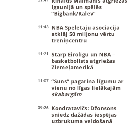
Rinalds Mālmanis atgriežas
Igaunijā un spēlēs
“Bigbank/Kalev”
NBA Spēlētāju asociācija
11:43
atklāj 50 miljonu vērtu
treniņcentru
Starp Eirolīgu un NBA –
11:21
basketbolists atgriežas
Ziemeļamerikā
“Suns” pagarina līgumu ar
11:07
vienu no līgas lielākajām
skabargām
Kondratavičs: Džonsons
09:26
sniedz dažādas iespējas
uzbrukuma veidošanā