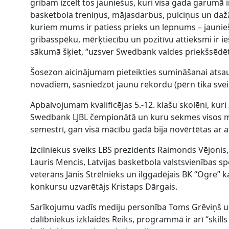
gribam izcelt tos jauniešus, kuri visa gada garumā i
basketbola treniņus, mājasdarbus, pulciņus un dažād
kuriem mums ir patiess prieks un lepnums – jaunieši
gribasspēku, mērķtiecību un pozitīvu attieksmi ir 
sākumā šķiet, “uzsver Swedbank valdes priekšsēdēt
Šosezon aicinājumam pieteikties sumināšanai atsauc
novadiem, sasniedzot jaunu rekordu (pērn tika sveikt
Apbalvojumam kvalificējas 5.-12. klašu skolēni, kuri 
Swedbank LJBL čempionātā un kuru sekmes visos m
semestrī, gan visā mācību gadā bija novērtētas ar 
Izcilniekus sveiks LBS prezidents Raimonds Vējonis,
Lauris Mencis, Latvijas basketbola valstsvienības spē
veterāns Jānis Strēlnieks un ilggadējais BK “Ogre” k
konkursu uzvarētājs Kristaps Dārgais.
Sarīkojumu vadīs mediju personība Toms Grēviņš un
dalībniekus izklaidēs Reiks, programmā ir arī “skills 