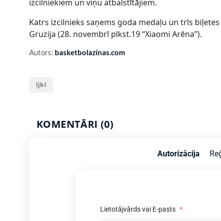
izcilniekiem un viņu atbalstītājiem.
Katrs izcilnieks saņems goda medaļu un trīs biļetes u
Gruzija (28. novembrī plkst.19 “Xiaomi Arēna”).
Autors:
basketbolazinas.com
ljbl
KOMENTĀRI (0)
Autorizācija
Reģ
Lietotājvārds vai E-pasts
*