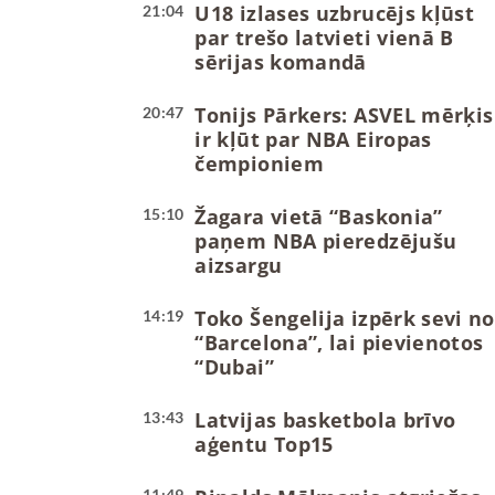
U18 izlases uzbrucējs kļūst
21:04
par trešo latvieti vienā B
sērijas komandā
Tonijs Pārkers: ASVEL mērķis
20:47
ir kļūt par NBA Eiropas
čempioniem
Žagara vietā “Baskonia”
15:10
paņem NBA pieredzējušu
aizsargu
Toko Šengelija izpērk sevi no
14:19
“Barcelona”, lai pievienotos
“Dubai”
Latvijas basketbola brīvo
13:43
aģentu Top15
11:49