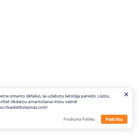
ietne izmanto sīkfailus, lai uzlabotu lietotāja pieredzi. Lūdzu,
krītiet sīkdatņu izmantošanai mūsu vietnē
ps://basketbolazinas.com/
Piekrītu
Privātuma Politika