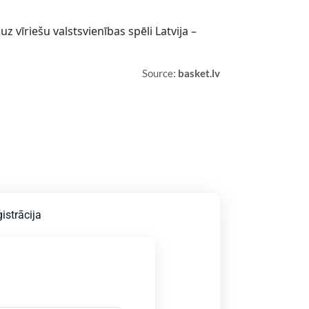
z vīriešu valstsvienības spēli Latvija –
Source:
basket.lv
istrācija