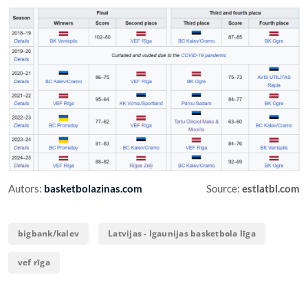
Autors:
basketbolazinas.com
Source:
estlatbl.com
bigbank/kalev
Latvijas - Igaunijas basketbola līga
vef rīga