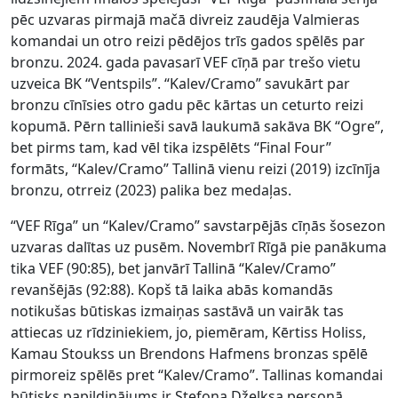
pēc uzvaras pirmajā mačā divreiz zaudēja Valmieras
komandai un otro reizi pēdējos trīs gados spēlēs par
bronzu. 2024. gada pavasarī VEF cīņā par trešo vietu
uzveica BK “Ventspils”. “Kalev/Cramo” savukārt par
bronzu cīnīsies otro gadu pēc kārtas un ceturto reizi
kopumā. Pērn tallinieši savā laukumā sakāva BK “Ogre”,
bet pirms tam, kad vēl tika izspēlēts “Final Four”
formāts, “Kalev/Cramo” Tallinā vienu reizi (2019) izcīnīja
bronzu, otrreiz (2023) palika bez medaļas.
“VEF Rīga” un “Kalev/Cramo” savstarpējās cīņās šosezon
uzvaras dalītas uz pusēm. Novembrī Rīgā pie panākuma
tika VEF (90:85), bet janvārī Tallinā “Kalev/Cramo”
revanšējās (92:88). Kopš tā laika abās komandās
notikušas būtiskas izmaiņas sastāvā un vairāk tas
attiecas uz rīdziniekiem, jo, piemēram, Kērtiss Holiss,
Kamau Stoukss un Brendons Hafmens bronzas spēlē
pirmoreiz spēlēs pret “Kalev/Cramo”. Tallinas komandai
būtisks papildinājums ir Stefona Dželksa personā.