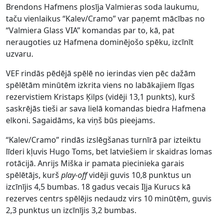
Brendons Hafmens plosīja Valmieras soda laukumu,
taču vienlaikus “Kalev/Cramo” var paņemt mācības no
“Valmiera Glass VIA” komandas par to, kā, pat
neraugoties uz Hafmena dominējošo spēku, izcīnīt
uzvaru.
VEF rindās pēdējā spēlē no ierindas vien pēc dažām
spēlētām minūtēm izkrita viens no labākajiem līgas
rezervistiem Kristaps Ķilps (vidēji 13,1 punkts), kurš
saskrējās tieši ar sava lielā komandas biedra Hafmena
elkoni. Sagaidāms, ka viņš būs pieejams.
“Kalev/Cramo” rindās izslēgšanas turnīrā par izteiktu
līderi kļuvis Hugo Toms, bet latviešiem ir skaidras lomas
rotācijā. Anrijs Miška ir pamata piecinieka garais
spēlētājs, kurš
play-off
vidēji guvis 10,8 punktus un
izcīnījis 4,5 bumbas. 18 gadus vecais Iļja Kurucs kā
rezerves centrs spēlējis nedaudz virs 10 minūtēm, guvis
2,3 punktus un izcīnījis 3,2 bumbas.