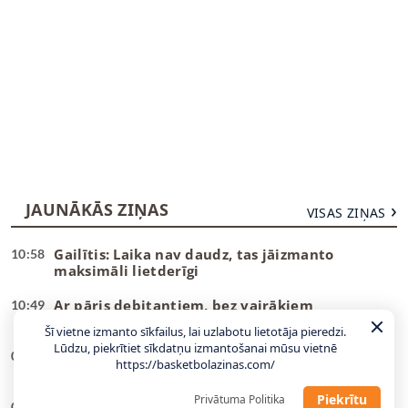
JAUNĀKĀS ZIŅAS
VISAS ZIŅAS
Gailītis: Laika nav daudz, tas jāizmanto
10:58
maksimāli lietderīgi
Ar pāris debitantiem, bez vairākiem
10:49
veterāniem – Gailītis nosauc izlases kandidātus
Šī vietne izmanto sīkfailus, lai uzlabotu lietotāja pieredzi.
Lūdzu, piekrītiet sīkdatņu izmantošanai mūsu vietnē
“Wizards” un Deiviss jaunu līgumu vēl
09:08
https://basketbolazinas.com/
neparakstīs
Piekrītu
Privātuma Politika
Danku
meistars spēlēs Gazolam piederošajā
08:55