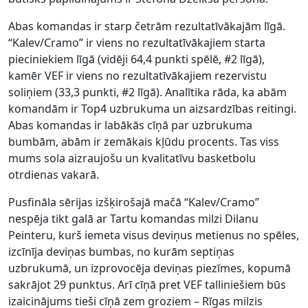
Abas komandas ir starp četrām rezultatīvākajām līgā.
“Kalev/Cramo” ir viens no rezultatīvākajiem starta
pieciniekiem līgā (vidēji 64,4 punkti spēlē, #2 līgā),
kamēr VEF ir viens no rezultatīvākajiem rezervistu
soliņiem (33,3 punkti, #2 līgā). Analītika rāda, ka abām
komandām ir Top4 uzbrukuma un aizsardzības reitingi.
Abas komandas ir labākās cīņā par uzbrukuma
bumbām, abām ir zemākais kļūdu procents. Tas viss
mums sola aizraujošu un kvalitatīvu basketbolu
otrdienas vakarā.
Pusfināla sērijas izšķirošajā mačā “Kalev/Cramo”
nespēja tikt galā ar Tartu komandas milzi Dilanu
Peinteru, kurš iemeta visus deviņus metienus no spēles,
izcīnīja deviņas bumbas, no kurām septiņas
uzbrukumā, un izprovocēja deviņas piezīmes, kopumā
sakrājot 29 punktus. Arī cīņā pret VEF talliniešiem būs
izaicinājums tieši cīņā zem groziem – Rīgas milzis