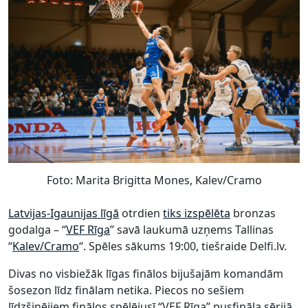
Foto: Marita Brigitta Mones, Kalev/Cramo
Latvijas-Igaunijas līgā
otrdien
tiks izspēlēta
bronzas
godalga – “
VEF Rīga
” savā laukumā uzņems Tallinas
“
Kalev/Cramo
“. Spēles sākums 19:00, tiešraide Delfi.lv.
Divas no visbiežāk līgas finālos bijušajām komandām
šosezon līdz finālam netika. Piecos no sešiem
līdzšinējiem finālos spēlējusī “VEF Rīga” pusfināla sērijā