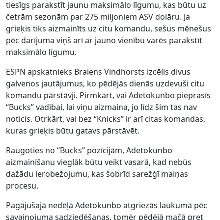
tiesīgs parakstīt jaunu maksimālo līgumu, kas būtu uz
četrām sezonām par 275 miljoniem ASV dolāru. Ja
grieķis tiks aizmainīts uz citu komandu, sešus mēnešus
pēc darījuma viņš arī ar jauno vienību varēs parakstīt
maksimālo līgumu.
ESPN apskatnieks Braiens Vindhorsts izcēlis divus
galvenos jautājumus, ko pēdējās dienās uzdevuši citu
komandu pārstāvji. Pirmkārt, vai Adetokunbo pieprasīs
“Bucks” vadībai, lai viņu aizmaina, jo līdz šim tas nav
noticis. Otrkārt, vai bez “Knicks” ir arī citas komandas,
kuras grieķis būtu gatavs pārstāvēt.
Raugoties no “Bucks” pozīcijām, Adetokunbo
aizmainīšanu vieglāk būtu veikt vasarā, kad nebūs
dažādu ierobežojumu, kas šobrīd sarežģī maiņas
procesu.
Pagājušajā nedēļā Adetokunbo atgriezās laukumā pēc
savainojuma sadziedēšanas, tomēr pēdējā mačā pret