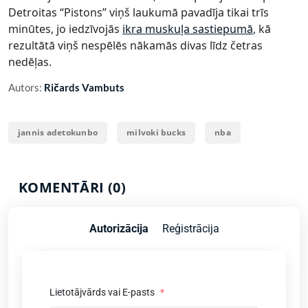
Detroitas “Pistons” viņš laukumā pavadīja tikai trīs
minūtes, jo iedzīvojās
ikra muskuļa sastiepumā
, kā
rezultātā viņš nespēlēs nākamās divas līdz četras
nedēļas.
Autors:
Ričards Vambuts
jannis adetokunbo
milvoki bucks
nba
KOMENTĀRI (0)
Autorizācija
Reģistrācija
Lietotājvārds vai E-pasts
*