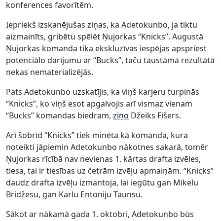
konferences favorītēm.
Iepriekš izskanējušas ziņas, ka Adetokunbo, ja tiktu
aizmainīts, gribētu spēlēt Ņujorkas “Knicks”. Augustā
Ņujorkas komanda tika ekskluzīvas iespējas apspriest
potenciālo darījumu ar “Bucks”, taču taustāmā rezultātā
nekas nematerializējās.
Pats Adetokunbo uzskatījis, ka viņš karjeru turpinās
“Knicks”, ko viņš esot apgalvojis arī vismaz vienam
“Bucks” komandas biedram,
ziņo
Džeiks Fišers.
Arī šobrīd “Knicks” tiek minēta kā komanda, kura
noteikti jāpiemin Adetokunbo nākotnes sakarā, tomēr
Ņujorkas rīcībā nav nevienas 1. kārtas drafta izvēles,
tiesa, tai ir tiesības uz četrām izvēļu apmaiņām. “Knicks”
daudz drafta izvēļu izmantoja, lai iegūtu gan Mikelu
Bridžesu, gan Karlu Entoniju Taunsu.
Sākot ar nākamā gada 1. oktobri, Adetokunbo būs