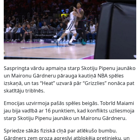
Saspringta vārdu apmaiņa starp Skotiju Pipenu jaunāko
un Maironu Gārdneru pārauga kautiņā NBA spēles
izskaņā, un tas “Heat” uzvarā pār “Grizzlies” nonāca pat
skatītāju tribīnēs.
Emocijas uzvirmoja pašās spēles beigās. Tobrīd Maiami
jau bija vadībā ar 16 punktiem, kad konflikts uzliesmoja
starp Skotiju Pipenu jaunāko un Maironu Gārdneru.
Spriedze sākās fiziskā cīņā par atlēkušo bumbu.
Gārdners zem groza agresīvi atbloķēja pretinieku, un