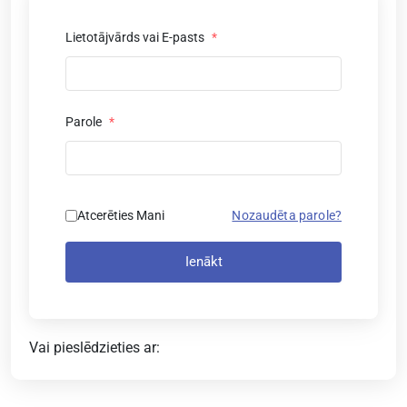
Lietotājvārds vai E-pasts
*
Parole
*
Atcerēties Mani
Nozaudēta parole?
Ienākt
Vai pieslēdzieties ar: