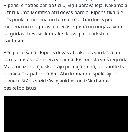
Pipens, cīnoties par pozīciju, viņu parāva lejā. Nākamajā
uzbrukumā Memfisa ātri devās pārejā. Pipens tika pie
trīs punktu metiena un to realizēja. Gārdners pēc
metiena no muguras ietriecās Pipenā un nogāza viņu
uz grīdas. Tieši šis kontakts kļuva par dzirksteli
kautiņam.
Pēc piecelšanās Pipens devās atpakaļ aizsardzībā un
uzreiz metās Gārdnera virzienā. Pēc mirkļa viņš iegrūda
Maiami uzbrucēju skatītāju pirmajā rindā, un konflikts
nonāca līdz pat tribīnēm. Abu komandu spēlētāji un
treneru štābs steidzās iejaukties un izšķirt abus
basketbolistus.