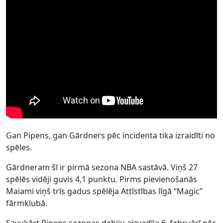
Gan Pipens, gan Gārdners pēc incidenta tika izraidīti no
spēles.
Gārdneram šī ir pirmā sezona NBA sastāvā. Viņš 27
spēlēs vidēji guvis 4,1 punktu. Pirms pievienošanās
Maiami viņš trīs gadus spēlēja Attīstības līgā “Magic”
fārmklubā.
Savukārt Pipens sezonas debiju aizvadīja 6. februārī pēc