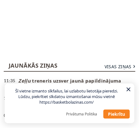
JAUNĀKĀS ZIŅAS
VISAS ZIŅAS
Zeļļu
treneris uzsver jaunā papildinājuma
11:35
daudzpusību
Šī vietne izmanto sīkfailus, lai uzlabotu lietotāja pieredzi.
Lūdzu, piekrītiet sīkdatņu izmantošanai mūsu vietnē
“Rīgas Zeļļi” iegūst Polijā un Lat-Est rezultatīvi
11:27
https://basketbolazinas.com/
spēlējošo amerikāni
Piekrītu
Privātuma Politika
“Cavaliers” turpina domāt, ko darīt ar
09:45
“Eurobasket” MVP
Tonijs Pārkers varētu pārdot ASVEL brāļiem
23:13
Basiem par samazinātu cenu