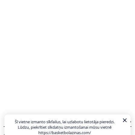
JAUNĀKĀS ZIŅAS
VISAS ZIŅAS
Šī vietne izmanto sīkfailus, lai uzlabotu lietotāja pieredzi.
Lūdzu, piekrītiet sīkdatņu izmantošanai mūsu vietnē
https://basketbolazinas.com/