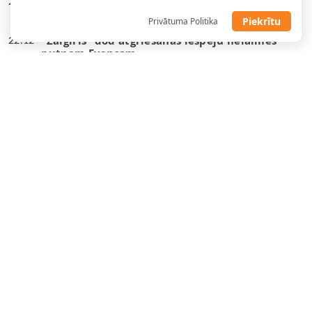
Tartu pievienojas NBA vasaras līgā spēlējis
22:23
centrs
Piekrītu
Privātuma Politika
“Žalgiris” dod atgriešanās iespēju nelaimes
22:12
putnam Evansam
U18 izlases uzbrucējs kļūst par trešo latvieti
21:04
vienā B sērijas komandā
Tonijs Pārkers: ASVEL mērķis ir kļūt par NBA
20:47
Eiropas čempioniem
Žagara vietā “Baskonia” paņem NBA
15:10
pieredzējušu aizsargu
Toko Šengelija izpērk sevi no “Barcelona”, lai
14:19
pievienotos “Dubai”
Latvijas basketbola brīvo aģentu Top15
13:43
Rinalds Mālmanis atgriežas Igaunijā un spēlēs
11:49
“Bigbank/Kalev”
NBA Spēlētāju asociācija atklāj 50 miljonu
11:43