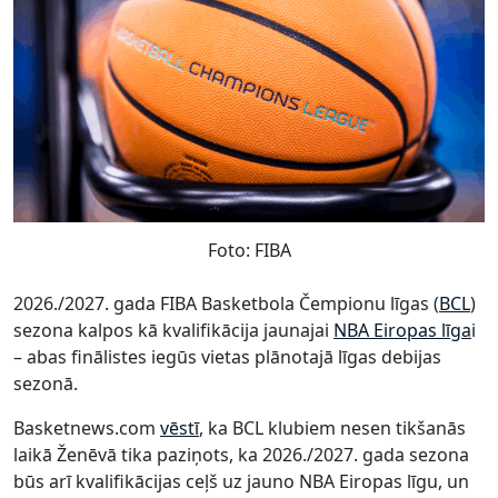
Foto: FIBA
2026./2027. gada FIBA Basketbola Čempionu līgas (
BCL
)
sezona kalpos kā kvalifikācija jaunajai
NBA Eiropas līga
i
– abas finālistes iegūs vietas plānotajā līgas debijas
sezonā.
Basketnews.com
vēstī
, ka BCL klubiem nesen tikšanās
laikā Ženēvā tika paziņots, ka 2026./2027. gada sezona
būs arī kvalifikācijas ceļš uz jauno NBA Eiropas līgu, un