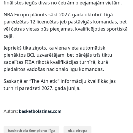
finālistes iegūs divas no četrām pieejamajām vietām.
NBA Eiropu plānots sākt 2027. gada oktobrī. Līgā
paredzētas 12 licencētas jeb pastāvīgās komandas, bet
vēl četras vietas būs pieejamas, kvalificējoties sportiskā
ceļā.
Iepriekš tika ziņots, ka viena vieta automātiski
pienāktos BCL uzvarētājam, bet pārējās trīs tiktu
sadalītas FIBA rīkotā kvalifikācijas turnīrā, kurā
piedalītos vadošās nacionālo līgu komandas.
Saskaņā ar “The Athletic” informāciju kvalifikācijas
turnīri paredzēti 2027. gada jūnijā.
Autors:
basketbolazinas.com
basketbola čempionu līga
nba eiropa