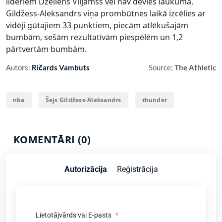
līderiem Džeilens Viljamss vēl nav devies laukumā.
Gildžess-Aleksandrs viņa prombūtnes laikā izcēlies ar
vidēji gūtajiem 33 punktiem, piecām atlēkušajām
bumbām, sešām rezultatīvām piespēlēm un 1,2
pārtvertām bumbām.
Autors:
Ričards Vambuts
Source:
The Athletic
nba
Šejs Gildžess-Aleksandrs
thunder
KOMENTĀRI (0)
Autorizācija
Reģistrācija
Lietotājvārds vai E-pasts
*