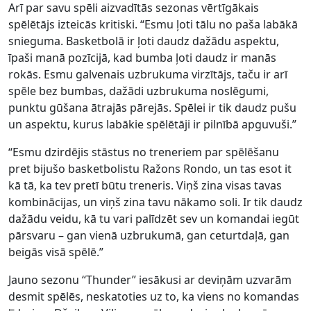
Arī par savu spēli aizvadītās sezonas vērtīgākais
spēlētājs izteicās kritiski. “Esmu ļoti tālu no paša labākā
snieguma. Basketbolā ir ļoti daudz dažādu aspektu,
īpaši manā pozīcijā, kad bumba ļoti daudz ir manās
rokās. Esmu galvenais uzbrukuma virzītājs, taču ir arī
spēle bez bumbas, dažādi uzbrukuma noslēgumi,
punktu gūšana ātrajās pārejās. Spēlei ir tik daudz pušu
un aspektu, kurus labākie spēlētāji ir pilnībā apguvuši.”
“Esmu dzirdējis stāstus no treneriem par spēlēšanu
pret bijušo basketbolistu Ražons Rondo, un tas esot it
kā tā, ka tev pretī būtu treneris. Viņš zina visas tavas
kombinācijas, un viņš zina tavu nākamo soli. Ir tik daudz
dažādu veidu, kā tu vari palīdzēt sev un komandai iegūt
pārsvaru – gan vienā uzbrukumā, gan ceturtdaļā, gan
beigās visā spēlē.”
Jauno sezonu “Thunder” iesākusi ar deviņām uzvarām
desmit spēlēs, neskatoties uz to, ka viens no komandas