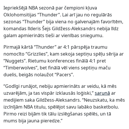
Iepriekšējā NBA sezonā par čempioni kļuva
Oklohomsitijas “Thunder”. Lai arī jau no regulārās
sezonas “Thunder” bija viena no galvenajām favorītēm,
komandas līderis Šejs Gildžess-Aleksandrs nebija līdz
galam apmierināts tieši ar vienības sniegumu.
Pirmajā kārtā “Thunder” ar 4:1 pārspēja traumu
nomocīto “Grizzlies”, kam sekoja septiņu spēļu sērija ar
“Nuggets”. Rietumu konferences finālā 4:1 pret
“Timberwolves”, bet finālā vēl viens septiņu maču
duelis, beigās nolaužot “Pacers”.
“Godīgi runājot, nebiju apmierināts ar veidu, kā mēs
uzvarējām, ja tas vispār izklausās loģiski,”
sarunā
ar
medijiem saka Gildžess-Aleksandrs. “Neuzskatu, ka mēs
izcīnījām NBA titulu, spēlējot savu labāko basketbolu.
Pirmo reizi bijām tik tālu izslēgšanas spēlēs, un tā
mums bija jauna pieredze.”