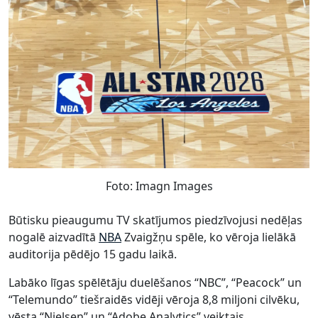
Foto: Imagn Images
Būtisku pieaugumu TV skatījumos piedzīvojusi nedēļas
nogalē aizvadītā
NBA
Zvaigžņu spēle, ko vēroja lielākā
auditorija pēdējo 15 gadu laikā.
Labāko līgas spēlētāju duelēšanos “NBC”, “Peacock” un
“Telemundo” tiešraidēs vidēji vēroja 8,8 miljoni cilvēku,
vēsta “Nielsen” un “Adobe Analytics” veiktais