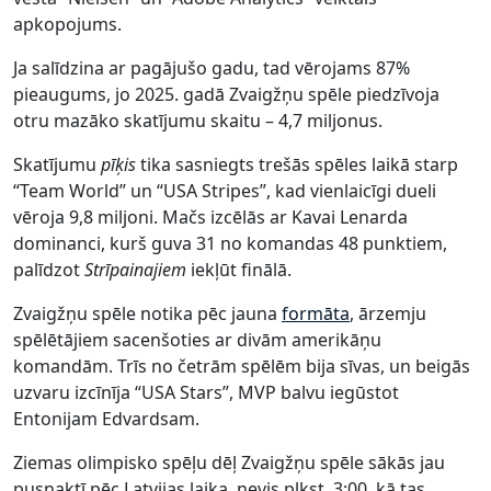
apkopojums.
Ja salīdzina ar pagājušo gadu, tad vērojams 87%
pieaugums, jo 2025. gadā Zvaigžņu spēle piedzīvoja
otru mazāko skatījumu skaitu – 4,7 miljonus.
Skatījumu
pīķis
tika sasniegts trešās spēles laikā starp
“Team World” un “USA Stripes”, kad vienlaicīgi dueli
vēroja 9,8 miljoni. Mačs izcēlās ar Kavai Lenarda
dominanci, kurš guva 31 no komandas 48 punktiem,
palīdzot
Strīpainajiem
iekļūt finālā.
Zvaigžņu spēle notika pēc jauna
formāta
, ārzemju
spēlētājiem sacenšoties ar divām amerikāņu
komandām. Trīs no četrām spēlēm bija sīvas, un beigās
uzvaru izcīnīja “USA Stars”, MVP balvu iegūstot
Entonijam Edvardsam.
Ziemas olimpisko spēļu dēļ Zvaigžņu spēle sākās jau
pusnaktī pēc Latvijas laika, nevis plkst. 3:00, kā tas